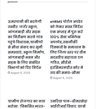
ऊमरपानी की बदलेगी
eHRMS पोर्टल अपडेट
तस्वीर: जर्जर स्कूल,
को लेकर सख्त निर्देश:
आंगनबाड़ी और सड़क
एक सप्ताह में पूरा करें
का निरीक्षण करने गांव
100% सेवा अभिलेख
पहुंचे विधायक,ग्रामीणों
अपलोड,तकनीकी
से सीधा संवाद कर सुनी
दिक्कतों के समाधान के
समस्याएं, स्कूल निर्माण,
लिए जिला स्तर पर तीन
आंगनबाड़ी भवन और
सदस्यीय सहायता दल
सड़क के लिए संबंधित
गठित, सीईओ
विभागों को दिए निर्देश
हरसिमरनप्रीत कौर ने
तय की समय-सीमा
August 6, 2026
August 6, 2026
ग्रामीण रोजगार का नया
उमरिया पान–ढीमरखेड़ा
भरोसा: ‘विकसित भारत-
आईटीआई विवाद: छात्रों