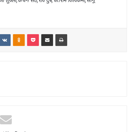
जी शुक्ला,कंचन सेठ,रवि दुबे,चेतराम विश्वकर्मा,सानू
VKontakte
Odnoklassniki
Pocket
Share via Email
Print