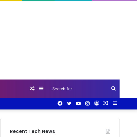
Random
Sidebar
Search
Facebook
Twitter
YouTube
Instagram
Log
Random
Sidebar
Article
for
In
Article
Recent Tech News