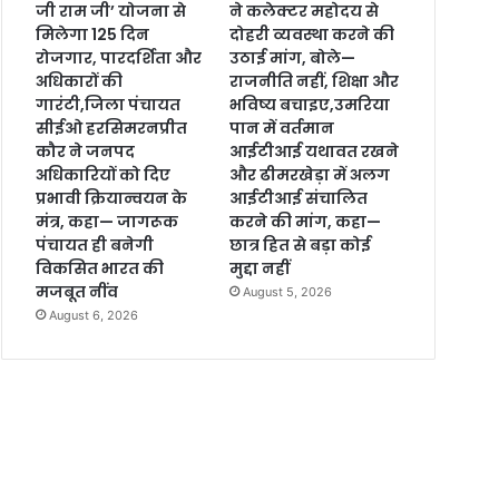
जी राम जी’ योजना से
ने कलेक्टर महोदय से
मिलेगा 125 दिन
दोहरी व्यवस्था करने की
रोजगार, पारदर्शिता और
उठाई मांग, बोले—
अधिकारों की
राजनीति नहीं, शिक्षा और
गारंटी,जिला पंचायत
भविष्य बचाइए,उमरिया
सीईओ हरसिमरनप्रीत
पान में वर्तमान
कौर ने जनपद
आईटीआई यथावत रखने
अधिकारियों को दिए
और ढीमरखेड़ा में अलग
प्रभावी क्रियान्वयन के
आईटीआई संचालित
मंत्र, कहा— जागरूक
करने की मांग, कहा—
पंचायत ही बनेगी
छात्र हित से बड़ा कोई
विकसित भारत की
मुद्दा नहीं
मजबूत नींव
August 5, 2026
August 6, 2026