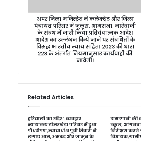
d
d
r
अपर जिला मजिस्ट्रेट ने कलेक्ट्रेट और जिला
e
पंचायत परिसर में जुलूस, आमसभा, नारेबाजी
s
के संबंध में जारी किया प्रतिबंधात्मक आदेश
s
आदेश का उल्लंघन किये जाने पर संबंधितों के
विरुद्ध भारतीय न्याय संहिता 2023 की धारा
223 के अंतर्गत नियमानुसार कार्यवाही की
जावेगी।
Related Articles
हरियाली का संदेश: व्यवहार
ऊमरपानी की बद
न्यायालय ढीमरखेड़ा परिसर में हुआ
स्कूल, आंगनबा
पौधरोपण,न्यायाधीश पूर्वी तिवारी ने
निरीक्षण करने ग
लगाए आम, अमरूद और जामुन के
विधायक,ग्रामीण