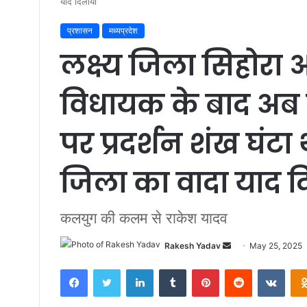
याद दिलाया
प्रशासन
मध्यप्रदेश
लक्ष्य जिला सिहोरा
विधायक के बाद अब म
पर प्रदर्शन शंख घंट
जिला का वादा याद द
कलयुग की कलम से राकेश यादव
Rakesh Yadav
S
May 25, 2025
e
Facebook
Twitter
LinkedIn
Tumblr
Pinterest
Reddit
VKontakte
n
d