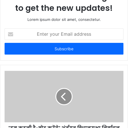
to get the new updates!
Lorem ipsum dolor sit amet, consectetur.
E
n
t
e
r
y
o
u
r
E
m
a
i
l
a
d
d