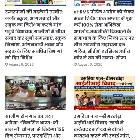
ऊमरपानी की बदलेगी तस्वीर:
eHRMS पोर्टल अपडेट को लेकर
जर्जर स्कूल, आंगनबाड़ी और
सख्त निर्देश: एक सप्ताह में पूरा
सड़क का निरीक्षण करने गांव
करें 100% सेवा अभिलेख
पहुंचे विधायक,ग्रामीणों से सीधा
अपलोड,तकनीकी दिक्कतों के
संवाद कर सुनी समस्याएं, स्कूल
समाधान के लिए जिला स्तर पर
निर्माण, आंगनबाड़ी भवन और
तीन सदस्यीय सहायता दल
सड़क के लिए संबंधित विभागों
गठित, सीईओ हरसिमरनप्रीत
को दिए निर्देश
कौर ने तय की समय-सीमा
August 6, 2026
August 6, 2026
ग्रामीण रोजगार का नया
उमरिया पान–ढीमरखेड़ा
भरोसा: ‘विकसित भारत-जी
आईटीआई विवाद: छात्रों ने
राम जी’ योजना से मिलेगा 125
कलेक्टर महोदय से दोहरी
दिन रोजगार, पारदर्शिता और
व्यवस्था करने की उठाई मांग,