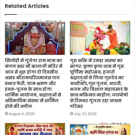
Related Articles
सिलौंडी में गूंजेगा राम नाम का
गुरु भक्ति में उमड़ा आस्था का
मंगल स्वर श्री बालाजी मंदिर में
सागर: कृष्ण कृपा धाम में गुरु
आज से शुरू होगा दो दिवसीय
पूर्णिमा महोत्सव, हजारों
अखंड श्रीरामचरितमानस पाठ
श्रद्धालुओं ने लिया गुरुदेव का
प्रभात फेरी, ग्राम भ्रमण और
आशीर्वाद,गुरु पूजन, आरती,
हवन-पूजन के साथ होगा
भजन और विशाल महाप्रसाद के
धार्मिक आयोजन, श्रद्धालुओं से
साथ भक्तिमय माहौल; जयघोषों
अधिकाधिक संख्या में शामिल
से दिनभर गूंजता रहा आश्रम
होने की अपील
परिसर
August 4, 2026
July 31, 2026