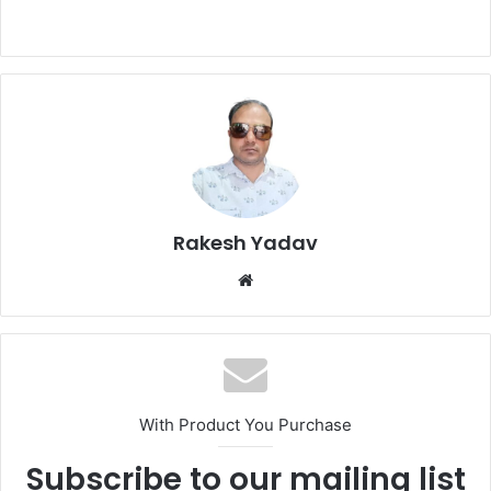
Rakesh Yadav
W
e
b
s
i
t
With Product You Purchase
e
Subscribe to our mailing list