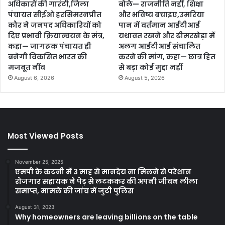
अधिकारों की गारंटी,जिला
बोले— राजनीति नहीं, शिक्षा
पंचायत सीईओ हरसिमरनप्रीत
और भविष्य बचाइए,उमरिया
कौर ने जनपद अधिकारियों को
पान में वर्तमान आईटीआई
दिए प्रभावी क्रियान्वयन के मंत्र,
यथावत रखने और ढीमरखेड़ा में
कहा— जागरूक पंचायत ही
अलग आईटीआई संचालित
बनेगी विकसित भारत की
करने की मांग, कहा— छात्र हित
मजबूत नींव
से बड़ा कोई मुद्दा नहीं
August 6, 2026
August 5, 2026
Most Viewed Posts
November 25, 2025
एमपी के कटनी में 3 माह से मानदेय ना मिलने से परेशान
रोजगार सहायक ने पेड़ से लटककर की अपनी जीवन लीला
समाप्त, मामले की जांच में जुटी पुलिस
August 31, 2023
Why homeowners are leaving billions on the table