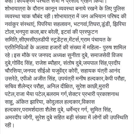
कहा।कार्यक्रम पश्चात सभी ने प्रसाद ग्रहण किया।
शोभायात्रा के दौरान कानून व्यवस्था बनाये रखने के लिए पुलिस
व्यवस्था चाक चौबंद रही।शोभायात्रा में जन अभियान परिषद की
नवांकुर संस्थाएं, पिपरिया सहलावन, भटगवां,तिघरा,डूंडी, झिरिया
टोला,भनपुरा कला,बार बरेली, इटवां की प्रस्फुटन
समिति,सीएमसीएलडीपी स्टूडेंट्स,मेंटर्स,ग्राम पंचायत के
प्रतिनिधिओं के अलावा हजारों की संख्या में महिला- पुरुष शामिल
रहे।इस मौके पर जनपद अध्यक्ष सुनीता दुबे, समाजसेवी विजय
दुबे,गोविंद सिंह, राजेश ब्यौहार, संतोष दुबे,जयपाल सिंह,प्रदीप
चौरसिया,जनपद सीईओ यजुवेंद्र कोरी, सहायक यंत्री आनंद
उसरेठे, एपीओ अजीत सिंह, उपयंत्री मनीष हल्दकार,केपी परौहा,
सचिव शैलेन्द्र परौहा, अनिल दीक्षित, सुरेश काछी,मुरारी
पटेल,राजा भैया पटेल,बलराम गर्ग,सेक्टर प्रभारी प्रकाशनाथ
साहू, अंकित झारिया, कोदुलाल हल्दकार,विकास
हल्दकार,परामर्शदाता शैलेश दुबे, धर्मेन्द्र गर्ग, सुमित सिंह,
अमरदीप जोगी, सुरेश दुबे सहित बड़ी संख्या में लोगों की उपस्थिति
रही।