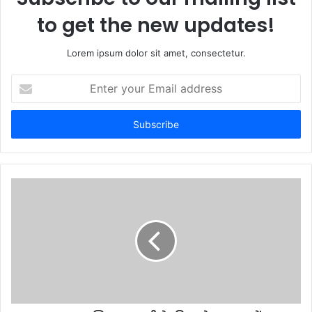
to get the new updates!
Lorem ipsum dolor sit amet, consectetur.
E
n
t
e
r
y
o
u
r
E
m
a
i
l
a
d