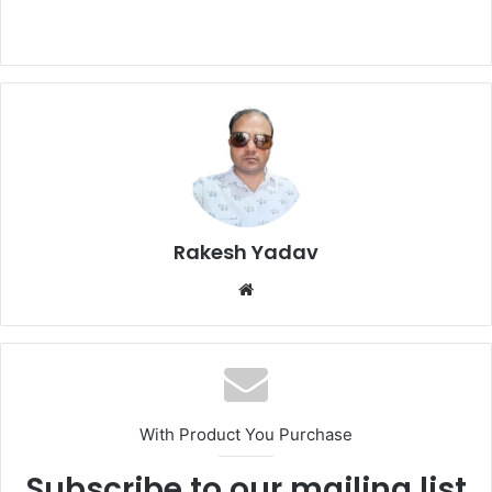
Rakesh Yadav
W
e
b
s
i
t
With Product You Purchase
e
Subscribe to our mailing list