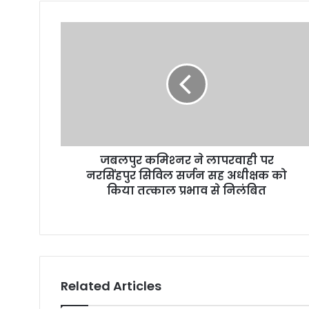
u
r
E
m
a
i
l
a
d
d
r
जबलपुर कमिश्‍नर ने लापरवाही पर
e
नरसिंहपुर सिविल सर्जन सह अधीक्षक को
s
किया तत्‍काल प्रभाव से निलंबित
s
Related Articles