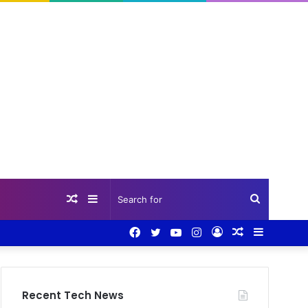
Random
Sidebar
Search
Facebook
Twitter
YouTube
Instagram
Log
Random
Sidebar
Article
for
In
Article
Recent Tech News