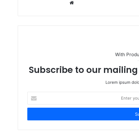
W
e
b
s
i
t
e
With Prod
Subscribe to our mailing 
Lorem ipsum dolo
E
n
t
e
r
y
o