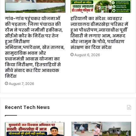
गांव-गांव पहुंचकर योजनाओं
हरियाली का संदेश: व्यवहार
की पड़ताल: जिला पंचायत की
न्यायालय ढीमरखेड़ा परिसर में
टीम ने परखी जमीनी हकीकत,
हुआ पौधरोपण,न्यायाधीश पूर्वी
सीईओ कौर के निर्देश पर तेज
तिवारी ने लगाए आम, अमरूद
हुआ निरीक्षण
और जामुन के पौधे, पर्यावरण
अभियान,प्लांटेशन, खेत तालाब,
संरक्षण का दिया संदेश
सामुदायिक भवन और
August 6, 2026
प्रधानमंत्री आवास योजना का
किया निरीक्षण, हितग्राहियों से
सीधे संवाद कर दिए आवश्यक
निर्देश
August 7, 2026
Recent Tech News