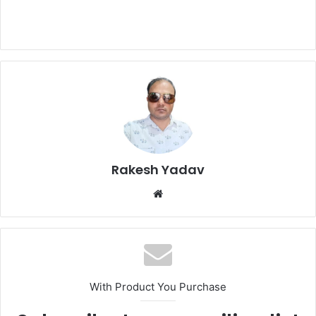
Rakesh Yadav
W
e
b
s
i
t
With Product You Purchase
e