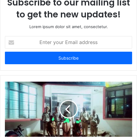
Subscribe to our mailing list
to get the new updates!
Lorem ipsum dolor sit amet, consectetur.
E
n
t
e
r
y
o
u
r
E
m
a
i
l
a
d