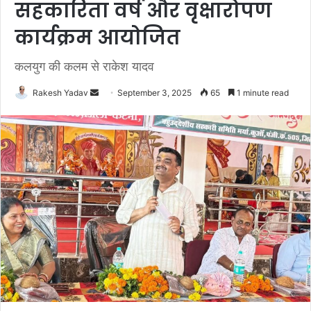
सहकारिता वर्ष और वृक्षारोपण
कार्यक्रम आयोजित
कलयुग की कलम से राकेश यादव
Rakesh Yadav
S
September 3, 2025
65
1 minute read
e
n
d
a
n
e
m
a
i
l