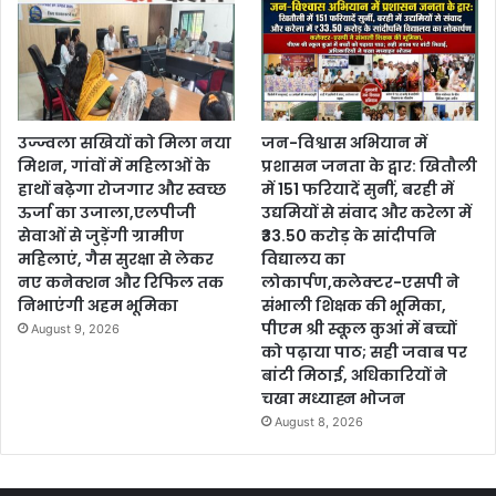
उज्ज्वला सखियों को मिला नया
जन-विश्वास अभियान में
मिशन, गांवों में महिलाओं के
प्रशासन जनता के द्वार: खितौली
हाथों बढ़ेगा रोजगार और स्वच्छ
में 151 फरियादें सुनीं, बरही में
ऊर्जा का उजाला,एलपीजी
उद्यमियों से संवाद और करेला में
सेवाओं से जुड़ेंगी ग्रामीण
₹33.50 करोड़ के सांदीपनि
महिलाएं, गैस सुरक्षा से लेकर
विद्यालय का
नए कनेक्शन और रिफिल तक
लोकार्पण,कलेक्टर-एसपी ने
निभाएंगी अहम भूमिका
संभाली शिक्षक की भूमिका,
पीएम श्री स्कूल कुआं में बच्चों
August 9, 2026
को पढ़ाया पाठ; सही जवाब पर
बांटी मिठाई, अधिकारियों ने
चखा मध्याह्न भोजन
August 8, 2026