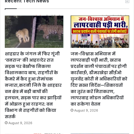
Recent Tech News
शाहडार के जंगल में फिर गूंजी
जन-विश्वास अभियान में
‘वनराज’ की आहट!देर रात
लापरवाही पड़ी भारी, खराब
सड़क पर बेखौफ निकला
प्रदर्शन वाली पंचायतों पर होगी
विशालकाय बाघ, राहगीरों के
कार्रवाई!, ढीमरखेड़ा सीईओ
कैमरे में कैद हुआ रोमांचक
युजवेंद्र कोरी ने अधिकारियों को
नजारा,कटनी जिले के शाहडार
दिए सख्त निर्देश—शिकायतों
वन क्षेत्र में बढ़ी बाघों की
का तुरंत करें निराकरण,
हलचल, सड़क पार कर झाड़ियों
लापरवाह नोडल अधिकारियों
में ओझल हुआ टाइगर; वन
का रुकेगा वेतन
विभाग ने राहगीरों को किया
August 9, 2026
सतर्क
August 9, 2026