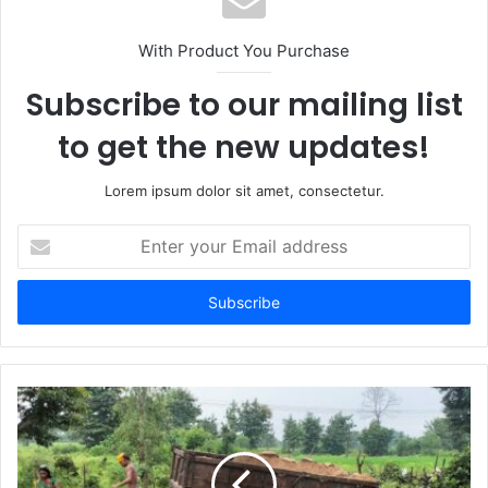
i
t
With Product You Purchase
e
Subscribe to our mailing list
to get the new updates!
Lorem ipsum dolor sit amet, consectetur.
E
n
t
e
r
y
o
u
r
E
m
a