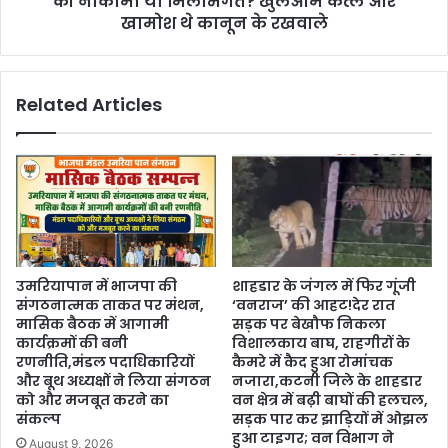
की नाकामी या मिलीभगत? खुलेआम कत्ल और
खामोश थे कानून के रखवाले
Related Articles
उमरियापान में भाजपा की
शाहडार के जंगल में फिर गूंजी
संगठनात्मक ताकत पर मंथन,
‘वनराज’ की आहट!देर रात
मासिक बैठक में आगामी
सड़क पर बेखौफ निकला
कार्यक्रमों की बनी
विशालकाय बाघ, राहगीरों के
रणनीति,मंडल पदाधिकारियों
कैमरे में कैद हुआ रोमांचक
और बूथ अध्यक्षों ने लिया संगठन
नजारा,कटनी जिले के शाहडार
को और मजबूत करने का
वन क्षेत्र में बढ़ी बाघों की हलचल,
संकल्प
सड़क पार कर झाड़ियों में ओझल
हुआ टाइगर; वन विभाग ने
August 9, 2026