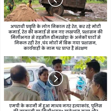
i
l
a
d
d
अपराधी प्रवृत्ति के लोग निकाल रहे रेत, कर रहे मोटी
r
कमाई, रेत की कमाई से बन गए लखपति, प्रशासन की
e
मिलीभगत से तहसील ढीमरखेड़ा के अनेकों घाटों से
s
निकल रही रेत ,चंद नोटों में बिक गया प्रशासन,
s
कार्यवाही के नाम पर प्राप्त हैं संरक्षण
एमपी के कटनी में हुआ माधव नगर हत्याकांड, पुलिस