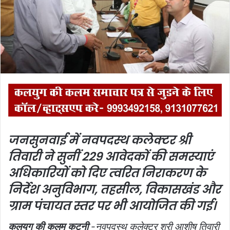
m
a
i
l
जनसुनवाई में नवपदस्‍थ कलेक्‍टर श्री
तिवारी ने सुनीं 229 आवेदकों की समस्याएं
अधिकारियों को दिए त्‍वरित निराकरण के
निर्देश अनुविभाग, तहसील, विकासखंड और
ग्राम पंचायत स्तर पर भी आयोजित की गई।
कलयुग की कलम कटनी
-नवपदस्‍थ कलेक्टर श्री आशीष तिवारी