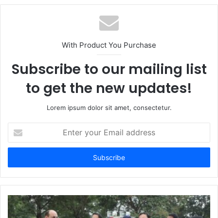
b
s
i
t
With Product You Purchase
e
Subscribe to our mailing list
to get the new updates!
Lorem ipsum dolor sit amet, consectetur.
E
n
t
e
r
y
o
u
r