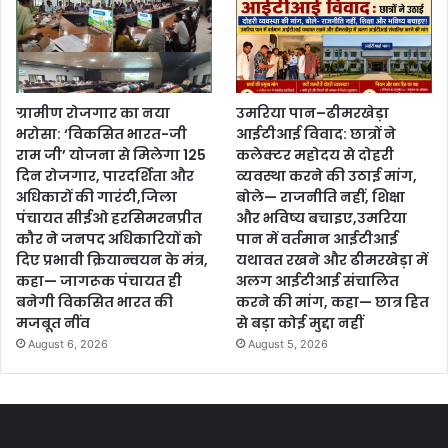
ग्रामीण रोजगार का नया
उमरिया पान–ढीमरखेड़ा
भरोसा: ‘विकसित भारत-जी
आईटीआई विवाद: छात्रों ने
राम जी’ योजना से मिलेगा 125
कलेक्टर महोदय से दोहरी
दिन रोजगार, पारदर्शिता और
व्यवस्था करने की उठाई मांग,
अधिकारों की गारंटी,जिला
बोले— राजनीति नहीं, शिक्षा
पंचायत सीईओ हरसिमरनप्रीत
और भविष्य बचाइए,उमरिया
कौर ने जनपद अधिकारियों को
पान में वर्तमान आईटीआई
दिए प्रभावी क्रियान्वयन के मंत्र,
यथावत रखने और ढीमरखेड़ा में
कहा— जागरूक पंचायत ही
अलग आईटीआई संचालित
बनेगी विकसित भारत की
करने की मांग, कहा— छात्र हित
मजबूत नींव
से बड़ा कोई मुद्दा नहीं
August 6, 2026
August 5, 2026