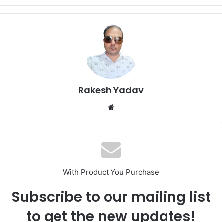
Rakesh Yadav
W
e
b
s
i
t
With Product You Purchase
e
Subscribe to our mailing list
to get the new updates!