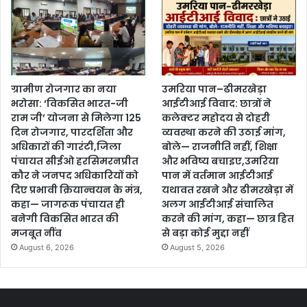
ग्रामीण रोजगार का नया
उमरिया पान–ढीमरखेड़ा
भरोसा: ‘विकसित भारत-जी
आईटीआई विवाद: छात्रों ने
राम जी’ योजना से मिलेगा 125
कलेक्टर महोदय से दोहरी
दिन रोजगार, पारदर्शिता और
व्यवस्था करने की उठाई मांग,
अधिकारों की गारंटी,जिला
बोले— राजनीति नहीं, शिक्षा
पंचायत सीईओ हरसिमरनप्रीत
और भविष्य बचाइए,उमरिया
कौर ने जनपद अधिकारियों को
पान में वर्तमान आईटीआई
दिए प्रभावी क्रियान्वयन के मंत्र,
यथावत रखने और ढीमरखेड़ा में
कहा— जागरूक पंचायत ही
अलग आईटीआई संचालित
बनेगी विकसित भारत की
करने की मांग, कहा— छात्र हित
मजबूत नींव
से बड़ा कोई मुद्दा नहीं
August 6, 2026
August 5, 2026