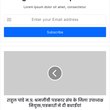
Lorem ipsum dolor sit amet, consectetur.
E
n
t
e
r
y
o
u
r
E
m
a
i
l
a
d
d
राहुल पांडे म.प्र. श्रमजीवी पत्रकार संघ के जिला उपाध्यक्ष
r
नियुक्त,पत्रकारों ने दी बधाईयां
e