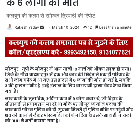
के 6 लोगों की मौत
कलयुग की कलम से रामेश्वर त्रिपाठी की रिपोर्ट
Rakesh Yadav
S
March 10, 2024
12
Less than a minute
e
n
d
a
n
जौनपुर- यूपी के जौनपुर में आज यानी 10 मार्च को भीषण सड़क हो गया।
e
जिले के गौरा बादशाहपुर में ट्रक और कार की भिड़ंत में एक ही परिवार के
m
सभी लोग चपेट में आ गए। इस हादसे में 6 लोगों की मौत हो गई है, जबकि
3 की हालत गंभीर है। इन्हें ईलाज के लिए वाराणसी ट्रामा सेंटर रेफर किया
a
गया है।
i
जानकारी के मुताबिक, अर्टिगा कार में 9 लोग सवार थे, जो बिहार के
l
सीतामढ़ी से प्रयागराज जा रहे थे। मौके पर मौजूद लोगों ने घटना की
जानकरी फौरन पुलिस को दी। सूचना मिलते ही पुलिस मौके पर पहुंची और
शव को कब्जे में लेकर पोस्टमॉर्टम को भेज दिया है। इसके साथ ही, घायलों
को BHU में भर्ती कराया गया है।