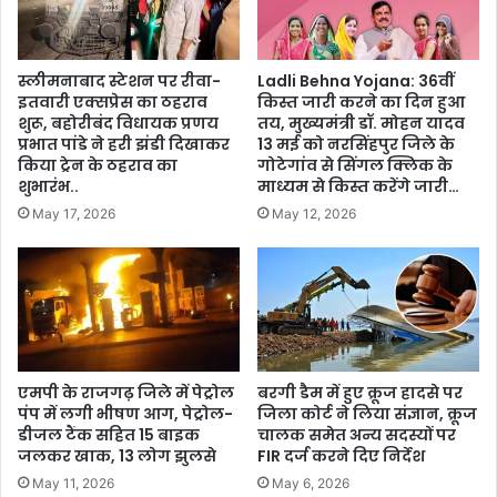
स्लीमनाबाद स्टेशन पर रीवा-
Ladli Behna Yojana: 36वीं
इतवारी एक्सप्रेस का ठहराव
किस्त जारी करने का दिन हुआ
शुरू, बहोरीबंद विधायक प्रणय
तय, मुख्यमंत्री डॉ. मोहन यादव
प्रभात पांडे ने हरी झंडी दिखाकर
13 मई को नरसिंहपुर जिले के
किया ट्रेन के ठहराव का
गोटेगांव से सिंगल क्लिक के
शुभारंभ..
माध्यम से किस्त करेंगे जारी…
May 17, 2026
May 12, 2026
एमपी के राजगढ़ जिले में पेट्रोल
बरगी डैम में हुए क्रूज हादसे पर
पंप में लगी भीषण आग, पेट्रोल-
जिला कोर्ट ने लिया संज्ञान, क्रूज
डीजल टैंक सहित 15 बाइक
चालक समेत अन्य सदस्यों पर
जलकर खाक, 13 लोग झुलसे
FIR दर्ज करने दिए निर्देश
May 11, 2026
May 6, 2026