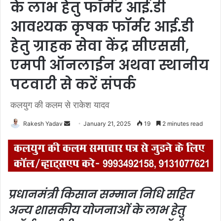
के लाभ हेतु फॉर्मर आई.डी
आवश्यक कृषक फॉर्मर आई.डी
हेतु ग्राहक सेवा केंद्र सीएससी,
एमपी ऑनलाईन अथवा स्थानीय
पटवारी से करें संपर्क
कलयुग की कलम से राकेश यादव
Rakesh Yadav
S
January 21, 2025
19
2 minutes read
e
n
d
a
n
प्रधानमंत्री किसान सम्मान निधि सहित
e
अन्य शासकीय योजनाओं के लाभ हेतु
m
a