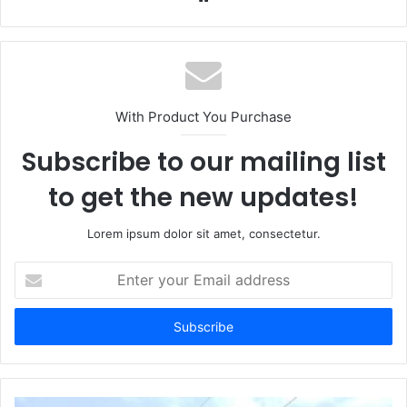
e
b
s
i
t
With Product You Purchase
e
Subscribe to our mailing list
to get the new updates!
Lorem ipsum dolor sit amet, consectetur.
E
n
t
e
r
y
o
u