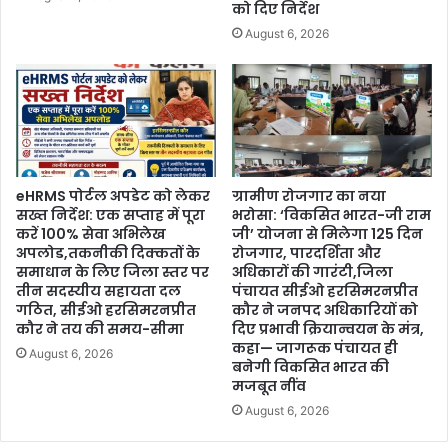
को दिए निर्देश
August 6, 2026
eHRMS पोर्टल अपडेट को लेकर
ग्रामीण रोजगार का नया
सख्त निर्देश: एक सप्ताह में पूरा
भरोसा: ‘विकसित भारत-जी राम
करें 100% सेवा अभिलेख
जी’ योजना से मिलेगा 125 दिन
अपलोड,तकनीकी दिक्कतों के
रोजगार, पारदर्शिता और
समाधान के लिए जिला स्तर पर
अधिकारों की गारंटी,जिला
तीन सदस्यीय सहायता दल
पंचायत सीईओ हरसिमरनप्रीत
गठित, सीईओ हरसिमरनप्रीत
कौर ने जनपद अधिकारियों को
कौर ने तय की समय-सीमा
दिए प्रभावी क्रियान्वयन के मंत्र,
कहा— जागरूक पंचायत ही
August 6, 2026
बनेगी विकसित भारत की
मजबूत नींव
August 6, 2026