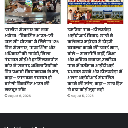
ग्रामीण रोजगार का नया
उमरिया पान–ढीमरखेड़ा
भरोसा: ‘विकसित भारत-जी
आईटीआई विवाद: छात्रों ने
राम जी’ योजना से मिलेगा 125
कलेक्टर महोदय से दोहरी
दिन रोजगार, पारदर्शिता और
व्यवस्था करने की उठाई मांग,
अधिकारों की गारंटी,जिला
बोले— राजनीति नहीं, शिक्षा
पंचायत सीईओ हरसिमरनप्रीत
और भविष्य बचाइए,उमरिया
कौर ने जनपद अधिकारियों को
पान में वर्तमान आईटीआई
दिए प्रभावी क्रियान्वयन के मंत्र,
यथावत रखने और ढीमरखेड़ा में
कहा— जागरूक पंचायत ही
अलग आईटीआई संचालित
बनेगी विकसित भारत की
करने की मांग, कहा— छात्र हित
मजबूत नींव
से बड़ा कोई मुद्दा नहीं
August 6, 2026
August 5, 2026