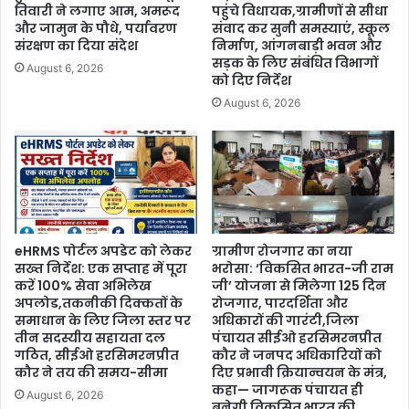
तिवारी ने लगाए आम, अमरूद
पहुंचे विधायक,ग्रामीणों से सीधा
और जामुन के पौधे, पर्यावरण
संवाद कर सुनी समस्याएं, स्कूल
संरक्षण का दिया संदेश
निर्माण, आंगनबाड़ी भवन और
सड़क के लिए संबंधित विभागों
August 6, 2026
को दिए निर्देश
August 6, 2026
eHRMS पोर्टल अपडेट को लेकर
ग्रामीण रोजगार का नया
सख्त निर्देश: एक सप्ताह में पूरा
भरोसा: ‘विकसित भारत-जी राम
करें 100% सेवा अभिलेख
जी’ योजना से मिलेगा 125 दिन
अपलोड,तकनीकी दिक्कतों के
रोजगार, पारदर्शिता और
समाधान के लिए जिला स्तर पर
अधिकारों की गारंटी,जिला
तीन सदस्यीय सहायता दल
पंचायत सीईओ हरसिमरनप्रीत
गठित, सीईओ हरसिमरनप्रीत
कौर ने जनपद अधिकारियों को
कौर ने तय की समय-सीमा
दिए प्रभावी क्रियान्वयन के मंत्र,
कहा— जागरूक पंचायत ही
August 6, 2026
बनेगी विकसित भारत की