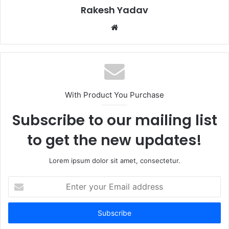
Rakesh Yadav
W
e
b
s
i
t
With Product You Purchase
e
Subscribe to our mailing list
to get the new updates!
Lorem ipsum dolor sit amet, consectetur.
E
n
t
e
r