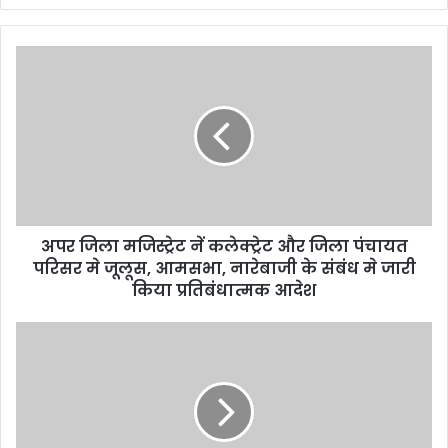
y
o
u
r
E
m
a
i
l
a
d
d
अपर जिला मजिस्ट्रेट नें कलेक्ट्रेट और जिला पंचायत
r
परिसर मे जूलूस, आमसभा, नारेबाजी के संबंध मे जारी
e
किया प्रतिबंधात्मक आदेश
s
s