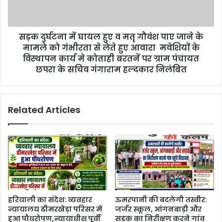
सड़क दुर्घटना में घायल हुए व मतृ गौवंश पाए जाने के
मामले को गंभीरता से लेते हुए आवारा मवेशियों के
विस्थापन कार्य मे कोताही बरतनें पर ग्राम पंचायत
छपरा के सचिव गंगाराम हल्दकार निलंबित
Related Articles
हरियाली का संदेश: व्यवहार
ऊमरपानी की बदलेगी तस्वीर:
न्यायालय ढीमरखेड़ा परिसर में
जर्जर स्कूल, आंगनबाड़ी और
हुआ पौधरोपण,न्यायाधीश पूर्वी
सड़क का निरीक्षण करने गांव