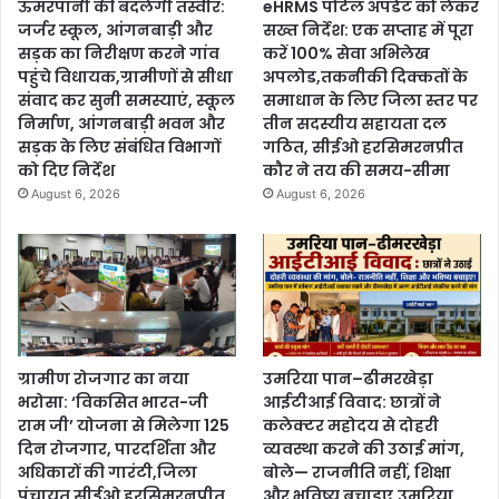
ऊमरपानी की बदलेगी तस्वीर:
eHRMS पोर्टल अपडेट को लेकर
जर्जर स्कूल, आंगनबाड़ी और
सख्त निर्देश: एक सप्ताह में पूरा
सड़क का निरीक्षण करने गांव
करें 100% सेवा अभिलेख
पहुंचे विधायक,ग्रामीणों से सीधा
अपलोड,तकनीकी दिक्कतों के
संवाद कर सुनी समस्याएं, स्कूल
समाधान के लिए जिला स्तर पर
निर्माण, आंगनबाड़ी भवन और
तीन सदस्यीय सहायता दल
सड़क के लिए संबंधित विभागों
गठित, सीईओ हरसिमरनप्रीत
को दिए निर्देश
कौर ने तय की समय-सीमा
August 6, 2026
August 6, 2026
ग्रामीण रोजगार का नया
उमरिया पान–ढीमरखेड़ा
भरोसा: ‘विकसित भारत-जी
आईटीआई विवाद: छात्रों ने
राम जी’ योजना से मिलेगा 125
कलेक्टर महोदय से दोहरी
दिन रोजगार, पारदर्शिता और
व्यवस्था करने की उठाई मांग,
अधिकारों की गारंटी,जिला
बोले— राजनीति नहीं, शिक्षा
पंचायत सीईओ हरसिमरनप्रीत
और भविष्य बचाइए,उमरिया