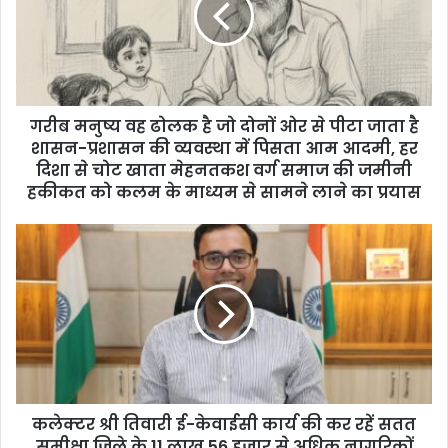
a
i
l
a
d
d
गरीब मनुष्य वह ढोलक है जो दोनों ओर से पीटा जाता है
r
शासन-प्रशासन की व्यवस्था में पिसता आम आदमी, हर
e
दिशा से चोट खाता मेहनतकश वर्ग समाज की जमीनी
s
हकीकत को कलम के माध्यम से सामने लाने का प्रयास
s
कलेक्टर श्री तिवारी ई-केवाईसी कार्य की कर रहें सतत
समीक्षा जिले के 11 लाख 56 हजार से अधिक नागरिकों