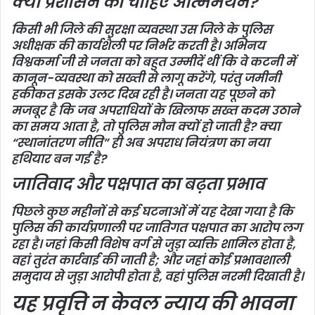
क्या प्रशासन को चाहिए आत्ममंथन?
किसी भी जिले की सुरक्षा व्यवस्था उस जिले के पुलिस
अधीक्षक की कार्यशैली पर निर्भर करती है। अभिनय
विश्वकर्मा जी से जनता को बहुत उम्मीदें थीं कि वे कटनी में
कानून-व्यवस्था को सख्ती से लागू करेंगे, परंतु जमीनी
हकीकत इसके उलट दिख रही है। जनता यह पूछने को
मजबूर है कि जब अपराधियों के खिलाफ सख्त कदम उठाने
का समय आता है, तो पुलिस मौन क्यों हो जाती है? क्या
“स्थानांतरण नीति” ही अब अपराध नियंत्रण का नया
हथियार बन गई है?
जातिवाद और पक्षपात का बढ़ता प्रभाव
पिछले कुछ महीनों से कई घटनाओं में यह देखा गया है कि
पुलिस की कार्यप्रणाली पर जातिगत पक्षपात का आरोप लग
रहा है। जहां किसी विशेष वर्ग से जुड़ा व्यक्ति शामिल होता है,
वहां तुरंत कार्रवाई की जाती है; और जहां कोई प्रभावशाली
समुदाय से जुड़ा आरोपी होता है, वहां पुलिस नरमी दिखाती है।
यह प्रवृत्ति न केवल न्याय की भावना