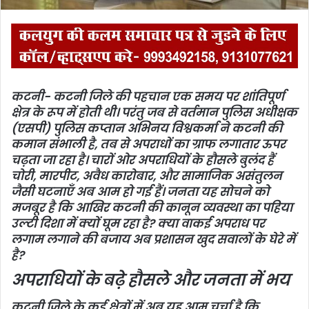
कटनी- कटनी जिले की पहचान एक समय पर शांतिपूर्ण
क्षेत्र के रूप में होती थी। परंतु जब से वर्तमान पुलिस अधीक्षक
(एसपी) पुलिस कप्तान अभिनय विश्वकर्मा ने कटनी की
कमान संभाली है, तब से अपराधों का ग्राफ लगातार ऊपर
चढ़ता जा रहा है। चारों ओर अपराधियों के हौसले बुलंद हैं
चोरी, मारपीट, अवैध कारोबार, और सामाजिक असंतुलन
जैसी घटनाएँ अब आम हो गई हैं। जनता यह सोचने को
मजबूर है कि आखिर कटनी की कानून व्यवस्था का पहिया
उल्टी दिशा में क्यों घूम रहा है? क्या वाकई अपराध पर
लगाम लगाने की बजाय अब प्रशासन खुद सवालों के घेरे में
है?
अपराधियों के बढ़े हौसले और जनता में भय
कटनी जिले के कई क्षेत्रों में अब यह आम चर्चा है कि