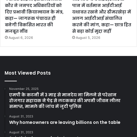
कौर ने जनपद अधिकारियों को
पान में वर्तमान आईटीआई
दिए प्रभावी क्रियान्वयन के मंत्र,
यथावत रखने और ढीमरखेड़ा में
कहा— जागरूक पंचायत ही
अलग आईटीआई संचालित
बनेगी विकसित भारत की
करने की मांग, कहा— छात्र हित
मजबूत नींव
से बड़ा कोई मुद्दा नहीं
August 6, 2026
August 5, 2026
Most Viewed Posts
November 25, 2025
एमपी के कटनी में 3 माह से मानदेय ना मिलने से परेशान
रोजगार सहायक ने पेड़ से लटककर की अपनी जीवन लीला
समाप्त, मामले की जांच में जुटी पुलिस
August 31, 2023
Why homeowners are leaving billions on the table
August 31, 2023