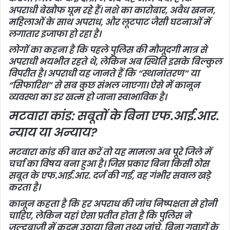
अपराधी बेखौफ घूम रहे हैं। नशे का कारोबार, अवैध खनन,
महिलाओं के साथ अपराध, और लूटपाट जैसी घटनाओं में
लगातार इजाफा हो रहा है।
लोगों का कहना है कि पहले पुलिस की मौजूदगी मात्र से
अपराधी भयभीत रहते थे, लेकिन अब स्थिति इसके बिल्कुल
विपरीत है। अपराधी यह जानते हैं कि “स्थानांतरण” या
“सिफारिश” से सब कुछ संभल जाएगा। ऐसे में कानून
व्यवस्था का डर खत्म हो जाना स्वाभाविक है।
मटवारा कांड: सबूतों के बिना एफ.आई.आर.
न्याय या अन्याय?
मटवारा कांड की बात करें तो यह मामला अब पूरे जिले में
चर्चा का विषय बना हुआ है। जिस प्रकार बिना किसी ठोस
सबूत के एफ.आई.आर. दर्ज की गई, वह गंभीर सवाल खड़े
करता है।
कानून कहता है कि हर अपराध की जांच निष्पक्षता से होनी
चाहिए, लेकिन यहां ऐसा प्रतीत होता है कि पुलिस ने
जल्दबाज़ी में कदम उठाया बिना तथ्य जांचे, बिना गवाहों के