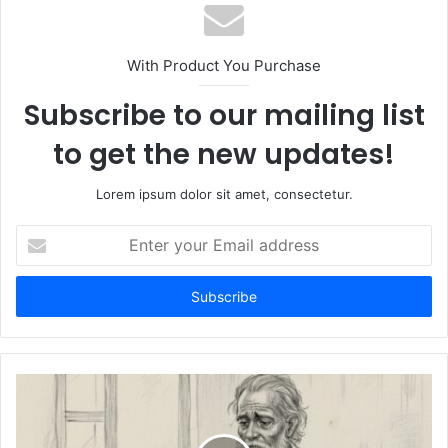
s
i
t
With Product You Purchase
e
Subscribe to our mailing list
to get the new updates!
Lorem ipsum dolor sit amet, consectetur.
E
n
t
e
r
y
o
u
r
E
m