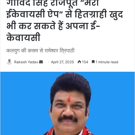
गोविंद सिंह राजपूत “मेरा
ईकेवायसी ऐप” से हितग्राही खुद
भी कर सकते हैं अपना ई-
केवायसी
कलयुग की कसम से रामेश्वर त्रिपाठी
Rakesh Yadav
S
April 27, 2025
154
1 minute read
e
n
d
a
n
e
m
a
i
l