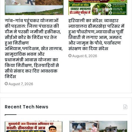
गांव-गांव पहुंचकर योजनाओं
हरियाली का संदेश: व्यवहार
की पड़ताल: जिला पंचायत की
न्यायालय ढीमरखेड़ा परिसर में
टीम ने परखी जमीनी हकीकत,
हुआ पौधरोपण,न्यायाधीश पूर्वी
सीईओ कौर के निर्देश पर तेज
तिवारी ने लगाए आम, अमरूद
हुआ निरीक्षण
और जामुन के पौधे, पर्यावरण
अभियान,प्लांटेशन, खेत तालाब,
संरक्षण का दिया संदेश
सामुदायिक भवन और
August 6, 2026
प्रधानमंत्री आवास योजना का
किया निरीक्षण, हितग्राहियों से
सीधे संवाद कर दिए आवश्यक
निर्देश
August 7, 2026
Recent Tech News