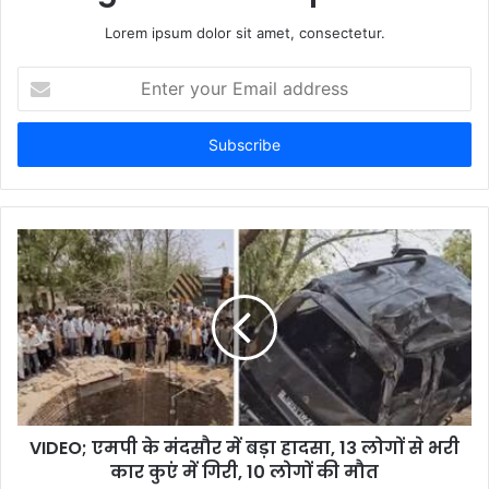
Lorem ipsum dolor sit amet, consectetur.
E
n
t
e
r
y
o
u
r
E
m
a
i
l
a
d
d
VIDEO; एमपी के मंदसौर में बड़ा हादसा, 13 लोगों से भरी
r
कार कुएं में गिरी, 10 लोगों की मौत