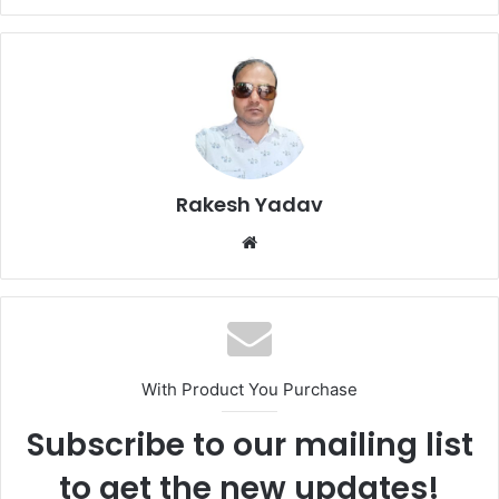
Rakesh Yadav
W
e
b
s
i
t
With Product You Purchase
e
Subscribe to our mailing list
to get the new updates!