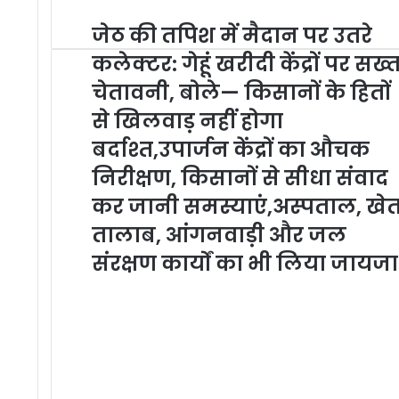
o
u
जेठ की तपिश में मैदान पर उतरे
r
कलेक्टर: गेहूं खरीदी केंद्रों पर सख्
E
m
चेतावनी, बोले— किसानों के हितों
a
से खिलवाड़ नहीं होगा
i
l
बर्दाश्त,उपार्जन केंद्रों का औचक
a
निरीक्षण, किसानों से सीधा संवाद
d
d
कर जानी समस्याएं,अस्पताल, खे
r
तालाब, आंगनवाड़ी और जल
e
s
संरक्षण कार्यों का भी लिया जायजा
s