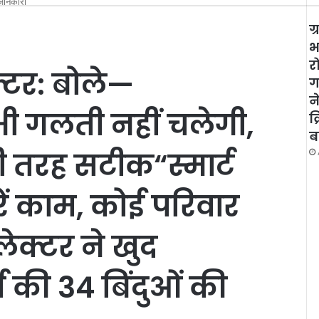
 जानकारी
ग
भ
र
्टर: बोले—
ग
न
ी गलती नहीं चलेगी,
क
ब
ी तरह सटीक“स्मार्ट
रें काम, कोई परिवार
ेक्टर ने खुद
 की 34 बिंदुओं की