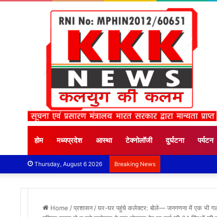
होम
मध्यप्रदेश
आस्था
टेक्नोलॉजी
दुर्घटना
पर्यटन
Thursday, August 6 2026
Breaking News
Home
/
प्रशासन
/
घर-घर पहुंचे कलेक्टर: बोले— जनगणना में एक भी गलती