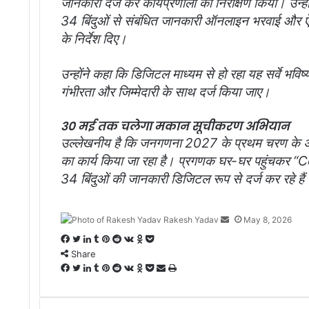
जानकारी दर्ज कर कार्यप्रणाली का निरीक्षण किया। उन्हों
34 बिंदुओं से संबंधित जानकारी ऑनलाइन भरवाई और ऐप 
के निर्देश दिए।
उन्होंने कहा कि डिजिटल माध्यम से हो रहा यह सर्वे भविष्
गंभीरता और जिम्मेदारी के साथ दर्ज किया जाए।
30 मई तक चलेगा मकान सूचीकरण अभियान
उल्लेखनीय है कि जनगणना 2027 के प्रथम चरण के अ
का कार्य किया जा रहा है। प्रगणक घर-घर पहुंचकर “
34 बिंदुओं की जानकारी डिजिटल रूप से दर्ज कर रहे हैं
Rakesh Yadav
S
May 8, 2026
e
F
T
L
T
P
R
V
O
P
n
Share
a
w
i
u
i
e
K
d
o
d
c
F
i
T
n
L
m
T
n
P
d
R
o
V
n
O
c
P
S
P
a
e
a
t
w
k
i
b
u
t
i
d
e
n
K
o
d
k
o
h
r
n
b
c
t
i
e
n
l
m
e
n
i
d
t
o
k
n
e
c
a
i
e