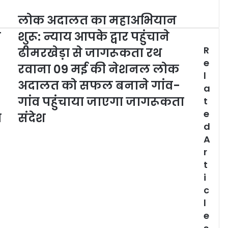
लोक अदालत का महाअभियान
त
शुरू: न्याय आपके द्वार पहुंचाने
R
ढीमरखेड़ा से जागरूकता रथ
e
रवाना 09 मई की नेशनल लोक
l
अदालत को सफल बनाने गांव-
a
गांव पहुंचाया जाएगा जागरूकता
t
e
त
संदेश
d
A
r
t
i
c
l
e