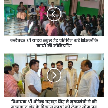
E
m
a
i
l
a
d
d
कलेक्टर श्री यादव स्कूल हेड प्रतिदिन करें शिक्षकों के
r
कार्यों की मॉनिटरिंग
e
s
s
विधायक श्री धीरेन्द्र बहादुर सिंह ने मुख्यमंत्री से की
मुलाकात क्षेत्र के विकास कार्यों को लेकर सौंपा पत्र