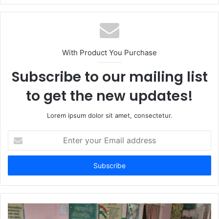
b
s
i
t
With Product You Purchase
e
Subscribe to our mailing list
to get the new updates!
Lorem ipsum dolor sit amet, consectetur.
E
n
t
e
r
y
o
u
r