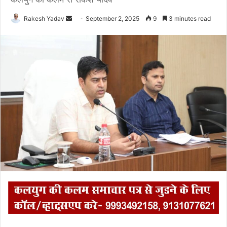
Rakesh Yadav
S
September 2, 2025
9
3 minutes read
e
n
d
a
n
e
m
a
i
l