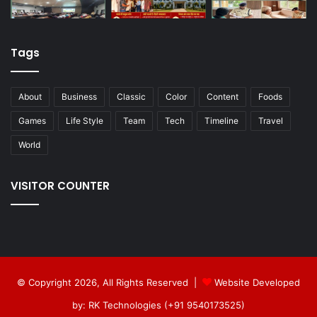
Tags
About
Business
Classic
Color
Content
Foods
Games
Life Style
Team
Tech
Timeline
Travel
World
VISITOR COUNTER
© Copyright 2026, All Rights Reserved |
Website Developed
by: RK Technologies (+91 9540173525)