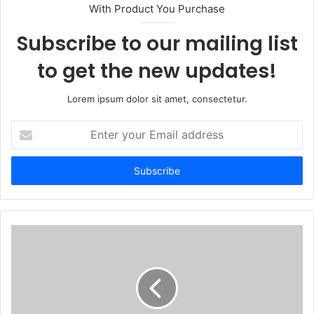
t
With Product You Purchase
e
Subscribe to our mailing list
to get the new updates!
Lorem ipsum dolor sit amet, consectetur.
E
n
t
e
r
y
o
u
r
E
m
a
i