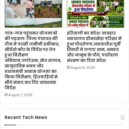
गांव-गांव पहुंचकर योजनाओं
हरियाली का संदेश: व्यवहार
की पड़ताल: जिला पंचायत की
न्यायालय ढीमरखेड़ा परिसर में
टीम ने परखी जमीनी हकीकत,
हुआ पौधरोपण,न्यायाधीश पूर्वी
सीईओ कौर के निर्देश पर तेज
तिवारी ने लगाए आम, अमरूद
हुआ निरीक्षण
और जामुन के पौधे, पर्यावरण
अभियान,प्लांटेशन, खेत तालाब,
संरक्षण का दिया संदेश
सामुदायिक भवन और
August 6, 2026
प्रधानमंत्री आवास योजना का
किया निरीक्षण, हितग्राहियों से
सीधे संवाद कर दिए आवश्यक
निर्देश
August 7, 2026
Recent Tech News