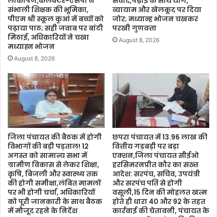
लोकार्पण,कलेक्टर-एसपी ने
संवाद,पढ़ाई के साथ योग,
संभाली शिक्षक की भूमिका,
व्यायाम और खेलकूद पर दिया
पीएम श्री स्कूल कुआं में बच्चों को
जोर; मध्यान्ह भोजन चखकर
पढ़ाया पाठ; सही जवाब पर बांटी
परखी गुणवत्ता
मिठाई, अधिकारियों ने चखा
August 8, 2026
मध्याह्न भोजन
August 8, 2026
जिला पंचायत की बैठक में होगी
छपरा पंचायत में 13.96 लाख की
विभागों की बड़ी पड़ताल! 12
वित्तीय गड़बड़ी पर बड़ा
अगस्त को सामान्य सभा में
एक्शन,जिला पंचायत सीईओ
ग्रामीण विकास से लेकर शिक्षा,
हरसिमरनप्रीत कौर का सख्त
कृषि, बिजली और स्वास्थ्य तक
आदेश: सरपंच, सचिव, उपयंत्री
की होगी समीक्षा,लंबित मामलों
और सरपंच पति से होगी
पर भी होगी चर्चा, अधिकारियों
वसूली,15 दिन की मोहलत खत्म
को पूरी जानकारी के साथ बैठक
होते ही धारा 40 और 92 के तहत
में मौजूद रहने के निर्देश
कार्रवाई की चेतावनी, पंचायत के