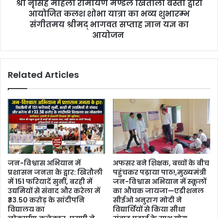
श्री नृसिंह महिला रामायण मण्डल खितौला बस्ती द्वारा
आयोजित कलश शोभा यात्रा का भव्य शुभारम्भ
संगीतमय श्रीमद् भागवत सप्ताह ज्ञान यज्ञ का
आयोजन
Related Articles
जन-विश्वास अभियान में
अफसर बने शिक्षक, बच्चों के बीच
प्रशासन जनता के द्वार: खितौली
पहुंचकर पढ़ाया पाठ!,मुख्यमंत्री
में 151 फरियादें सुनीं, बरही में
जन-विश्वास अभियान में स्कूलों
उद्यमियों से संवाद और करेला में
का औचक जायजा—एडीशनल
₹33.50 करोड़ के सांदीपनि
सीईओ अनुराग मोदी ने
विद्यालय का
विद्यार्थियों से किया सीधा