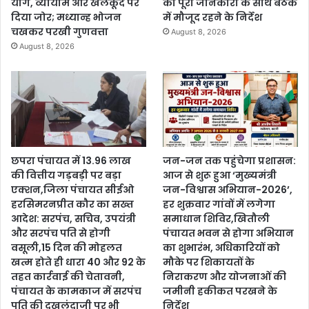
योग, व्यायाम और खेलकूद पर
को पूरी जानकारी के साथ बैठक
दिया जोर; मध्यान्ह भोजन
में मौजूद रहने के निर्देश
चखकर परखी गुणवत्ता
August 8, 2026
August 8, 2026
छपरा पंचायत में 13.96 लाख
जन-जन तक पहुंचेगा प्रशासन:
की वित्तीय गड़बड़ी पर बड़ा
आज से शुरू हुआ ‘मुख्यमंत्री
एक्शन,जिला पंचायत सीईओ
जन-विश्वास अभियान-2026’,
हरसिमरनप्रीत कौर का सख्त
हर शुक्रवार गांवों में लगेगा
आदेश: सरपंच, सचिव, उपयंत्री
समाधान शिविर,खितौली
और सरपंच पति से होगी
पंचायत भवन से होगा अभियान
वसूली,15 दिन की मोहलत
का शुभारंभ, अधिकारियों को
खत्म होते ही धारा 40 और 92 के
मौके पर शिकायतों के
तहत कार्रवाई की चेतावनी,
निराकरण और योजनाओं की
पंचायत के कामकाज में सरपंच
जमीनी हकीकत परखने के
पति की दखलंदाजी पर भी
निर्देश