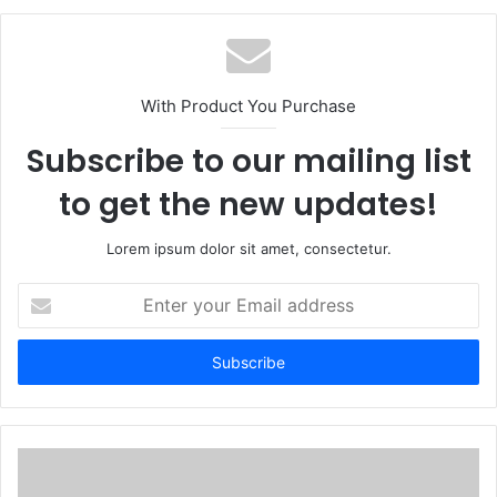
b
s
i
t
With Product You Purchase
e
Subscribe to our mailing list
to get the new updates!
Lorem ipsum dolor sit amet, consectetur.
E
n
t
e
r
y
o
u
r