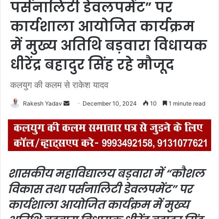
पर्सनालिटी डेवलपमेंट” पर
कार्यशाला आयोजित कार्यक्रम
में मुख्य अतिथि बड़वारा विधायक
धीरेंद्र बहादुर सिंह रहे मौजूद
कलयुग की कलम से राकेश यादव
Rakesh Yadav
S
December 10, 2024
10
1 minute read
e
n
d
a
n
शासकीय महाविद्यालय बड़वारा में “कौशल
e
विकास तथा पर्सनालिटी डेवलपमेंट” पर
m
a
कार्यशाला आयोजित
कार्यक्रम में मुख्य
i