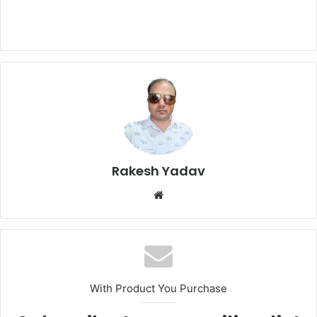
Rakesh Yadav
W
e
b
s
i
t
With Product You Purchase
e