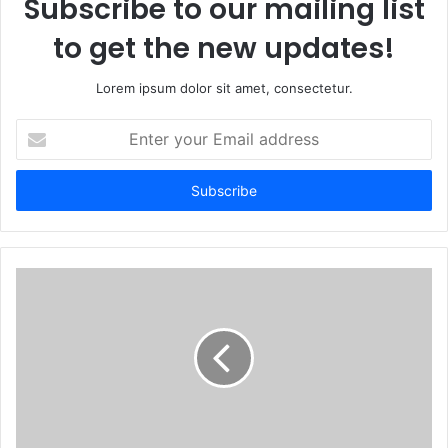
Subscribe to our mailing list
to get the new updates!
Lorem ipsum dolor sit amet, consectetur.
E
n
t
e
r
y
o
u
r
E
m
a
i
l
a
d