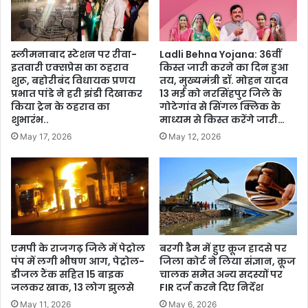
स्लीमनाबाद स्टेशन पर रीवा-
Ladli Behna Yojana: 36वीं
इतवारी एक्सप्रेस का ठहराव
किस्त जारी करने का दिन हुआ
शुरू, बहोरीबंद विधायक प्रणय
तय, मुख्यमंत्री डॉ. मोहन यादव
प्रभात पांडे ने हरी झंडी दिखाकर
13 मई को नरसिंहपुर जिले के
किया ट्रेन के ठहराव का
गोटेगांव से सिंगल क्लिक के
शुभारंभ..
माध्यम से किस्त करेंगे जारी…
May 17, 2026
May 12, 2026
एमपी के राजगढ़ जिले में पेट्रोल
बरगी डैम में हुए क्रूज हादसे पर
पंप में लगी भीषण आग, पेट्रोल-
जिला कोर्ट ने लिया संज्ञान, क्रूज
डीजल टैंक सहित 15 बाइक
चालक समेत अन्य सदस्यों पर
जलकर खाक, 13 लोग झुलसे
FIR दर्ज करने दिए निर्देश
May 11, 2026
May 6, 2026