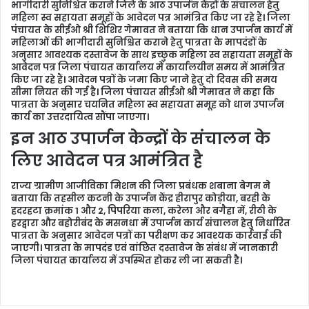
m
भागीदारी सुनिश्चित कराने जिले के आठ उपार्जन केंद्रों के संचालन हेतु
महिला स्व सहायता समूहों के आवेदन पत्र आमंत्रित किए जा रहे हैं। जिला
a
पंचायत के सीईओ श्री शिशिर गेमावत ने बताया कि धान उपार्जन कार्य में
i
महिलाओं की भागीदारी सुनिश्चित कराने हेतु पात्रता के मापदंडों के
l
अनुसार आवश्यक दस्तावेज के साथ इच्छुक महिला स्व सहायता समूहों के
आवेदन पत्र जिला पंचायत कार्यालय में कार्यालयीन समय में आमंत्रित
किए जा रहे हैं। आवेदन पत्रों के जमा किए जाने हेतु दो दिवस की समय
सीमा नियत की गई है। जिला पंचायत सीईओ श्री गेमावत ने कहा कि
पात्रता के अनुसार चयनित महिला स्व सहायता समूह को धान उपार्जन
कार्य का उत्तरदायित्व सौंपा जाएगा।
इन आठ उपार्जन केन्द्रों के संचालन के
लिए आवेदन पत्र आमंत्रित है
राज्य ग्रामीण आजीविका मिशन की जिला प्रबंधक शबाना बेगम ने
बताया कि तहसील कटनी के उपार्जन केंद्र हीरापुर कोड़ीया, बरही के
हदरहटा क्रमांक 1 और 2, पिपरिया कला, करेला और बगैहा में, रीठी के
हरद्वारा और बहोरीबंद के मसनधा में उपार्जन कार्य संचालन हेतु निर्धारित
पात्रता के अनुसार आवेदन पत्रों का परीक्षण कर आवश्यक कार्रवाई की
जाएगी। पात्रता के मापदंड एवं वांछित दस्तावेज के संबंध में जानकारी
जिला पंचायत कार्यालय में उपस्थित होकर ली जा सकती है।