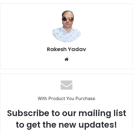
Rakesh Yadav
W
e
b
s
i
t
With Product You Purchase
e
Subscribe to our mailing list
to get the new updates!