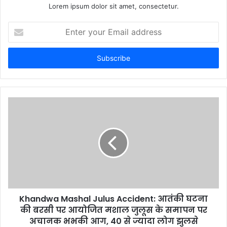
Lorem ipsum dolor sit amet, consectetur.
E
n
t
e
r
y
o
u
r
E
m
a
i
l
a
d
d
Khandwa Mashal Julus Accident: आतंकी घटना
r
की बरसी पर आयोजित मशाल जुलूस के समापन पर
e
अचानक भभकी आग, 40 से ज्यादा लोग झुलसे