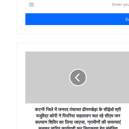
E
n
t
e
r
y
o
u
r
E
m
a
i
l
a
d
d
r
कटनी जिले में जनपद पंचायत ढीमरखेड़ा के सीईओ श्री
e
यजुवेंद्र कोरी ने पिपरिया सहलावन चल रहे सीएम जन
s
कल्याण शिविर का लिया जाएजा, ग्रामीणों की समस्याएं
s
सुनकर त्वरित कार्यवाही कर निराकरण हेतु संबंधित