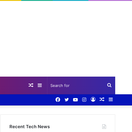
Random
Sidebar
Search
Facebook
Twitter
YouTube
Instagram
Log
Random
Sidebar
Article
for
In
Article
Recent Tech News