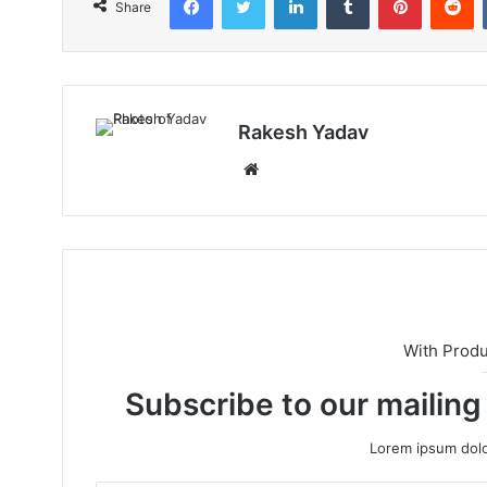
Share
Rakesh Yadav
W
e
b
s
i
t
e
With Prod
Subscribe to our mailing
Lorem ipsum dolo