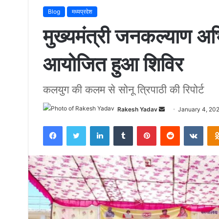
Blog
मध्यप्रदेश
मुख्यमंत्री जनकल्याण अभ
आयोजित हुआ शिविर
कलयुग की कलम से सोनू त्रिपाठी की रिपोर्ट
Rakesh Yadav
S
January 4, 20
e
Facebook
Twitter
LinkedIn
Tumblr
Pinterest
Reddit
VKontakte
n
d
a
n
e
m
a
i