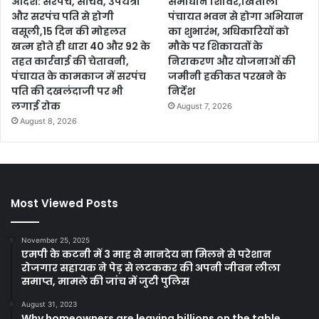
आदेश: सरपंच, सचिव, उपयंत्री
समाधान शिविर,खितौली
और सरपंच पति से होगी
पंचायत भवन से होगा अभियान
वसूली,15 दिन की मोहलत
का शुभारंभ, अधिकारियों को
खत्म होते ही धारा 40 और 92 के
मौके पर शिकायतों के
तहत कार्रवाई की चेतावनी,
निराकरण और योजनाओं की
पंचायत के कामकाज में सरपंच
जमीनी हकीकत परखने के
पति की दखलंदाजी पर भी
निर्देश
लगाई रोक
August 7, 2026
August 8, 2026
Most Viewed Posts
November 25, 2025
एमपी के कटनी में 3 माह से मानदेय ना मिलने से परेशान
रोजगार सहायक ने पेड़ से लटककर की अपनी जीवन लीला
समाप्त, मामले की जांच में जुटी पुलिस
August 31, 2023
Why homeowners are leaving billions on the table