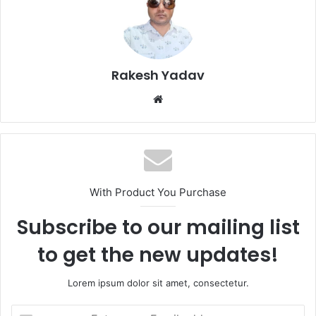
Rakesh Yadav
W
e
b
s
i
t
With Product You Purchase
e
Subscribe to our mailing list
to get the new updates!
Lorem ipsum dolor sit amet, consectetur.
E