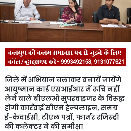
m
a
i
l
जिले में अभियान चलाकर बनायें जायेंगे
आयुष्‍मान कार्ड एसआईआर में रूचि नहीं
लेने वाले बीएलओ सुपरवाइजर के विरूद्ध
होगी कार्रवाई सीएम हेल्‍पलाइन, समग्र
ई-केवाईसी, टीएल पत्रों, फार्मर रजिस्‍ट्री
की कलेक्‍टर ने की समीक्षा