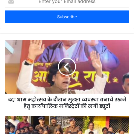
n
t
e
r
y
o
u
r
E
m
a
i
l
a
d
d
दद्दा धाम महोत्सव के दौरान सुरक्षा व्यवस्था बनाये रखने
r
हेतु कार्यपालिक मजिस्ट्रेटों की लगी ड्यूटी
e
s
s