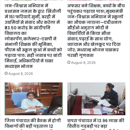
जन-विश्वास अभियान में
अफसर बने शिक्षक, बच्चों के बीच
प्रशासन जनता के द्वार: खितौली
पहुंचकर पढ़ाया पाठ!,मुख्यमंत्री
में 151 फरियादें सुनीं, बरही में
जन-विश्वास अभियान में स्कूलों
उद्यमियों से संवाद और करेला में
का औचक जायजा—एडीशनल
₹33.50 करोड़ के सांदीपनि
सीईओ अनुराग मोदी ने
विद्यालय का
विद्यार्थियों से किया सीधा
लोकार्पण,कलेक्टर-एसपी ने
संवाद,पढ़ाई के साथ योग,
संभाली शिक्षक की भूमिका,
व्यायाम और खेलकूद पर दिया
पीएम श्री स्कूल कुआं में बच्चों को
जोर; मध्यान्ह भोजन चखकर
पढ़ाया पाठ; सही जवाब पर बांटी
परखी गुणवत्ता
मिठाई, अधिकारियों ने चखा
August 8, 2026
मध्याह्न भोजन
August 8, 2026
जिला पंचायत की बैठक में होगी
छपरा पंचायत में 13.96 लाख की
विभागों की बड़ी पड़ताल! 12
वित्तीय गड़बड़ी पर बड़ा