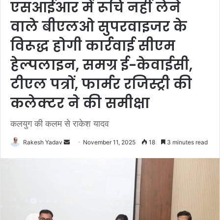
एसआईआर में रूचि नहीं लेने
वाले बीएलओ सुपरवाइजर के
विरूद्ध होगी कार्रवाई सीएम
हेल्‍पलाइन, समग्र ई-केवाईसी,
टीएल पत्रों, फार्मर रजिस्‍ट्री की
कलेक्‍टर ने की समीक्षा
कलयुग की कलम से राकेश यादव
Rakesh Yadav
S
November 11, 2025
18
3 minutes read
e
n
d
a
n
e