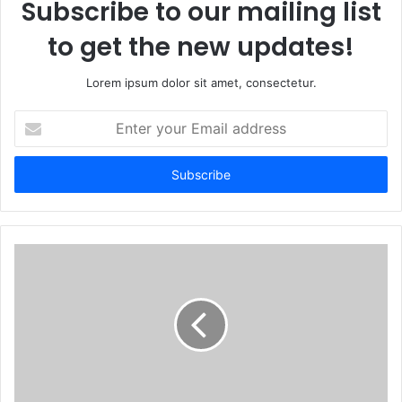
Subscribe to our mailing list
to get the new updates!
Lorem ipsum dolor sit amet, consectetur.
E
n
t
e
r
y
o
u
r
E
m
a
i
l
a
d