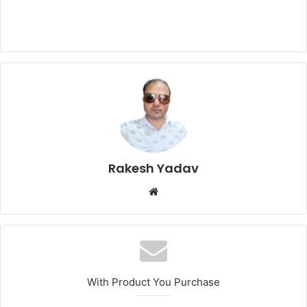
Rakesh Yadav
W
e
b
s
i
t
With Product You Purchase
e