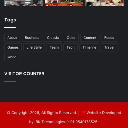
Tags
About
Business
Classic
Color
Content
Foods
Games
Life Style
Team
Tech
Timeline
Travel
World
VISITOR COUNTER
© Copyright 2026, All Rights Reserved |
Website Developed
by: RK Technologies (+91 9540173525)