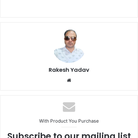
Rakesh Yadav
W
e
b
s
i
t
With Product You Purchase
e
Subscribe to our mailing list