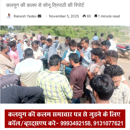
कलयुग की कलम से सोनू त्रिपाठी की रिपोर्ट
Rakesh Yadav
S
November 5, 2025
60
1 minute read
e
n
d
a
n
e
m
a
i
l