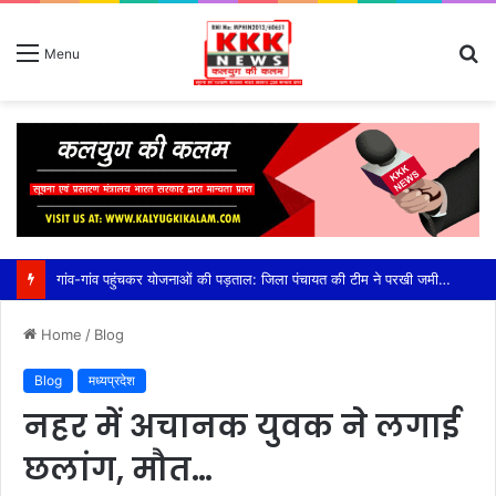
S
Menu
fo
गांव-गांव पहुंचकर योजनाओं की पड़ताल: जिला पंचायत की टीम ने परखी जमीनी हकीकत, सीईओ कौर के निर्देश पर तेज हुआ निरीक्षण अभियान,प्लांटेशन, खेत तालाब, सामुदायिक भवन और प्रधानमंत्री आवास योजना का किया निरीक्षण, हितग्राहियों से सीधे संवाद कर दिए आवश्यक निर्देश
Home
/
Blog
Blog
मध्यप्रदेश
नहर में अचानक युवक ने लगाई
छलांग, मौत…