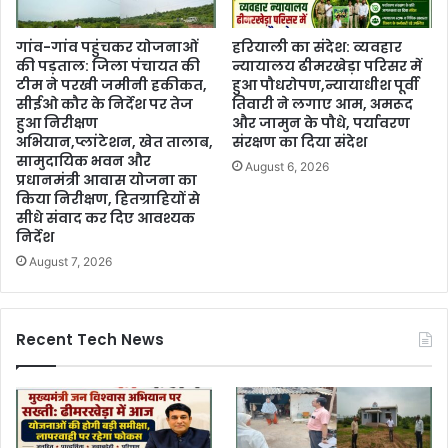
गांव-गांव पहुंचकर योजनाओं
हरियाली का संदेश: व्यवहार
की पड़ताल: जिला पंचायत की
न्यायालय ढीमरखेड़ा परिसर में
टीम ने परखी जमीनी हकीकत,
हुआ पौधरोपण,न्यायाधीश पूर्वी
सीईओ कौर के निर्देश पर तेज
तिवारी ने लगाए आम, अमरूद
हुआ निरीक्षण
और जामुन के पौधे, पर्यावरण
अभियान,प्लांटेशन, खेत तालाब,
संरक्षण का दिया संदेश
सामुदायिक भवन और
August 6, 2026
प्रधानमंत्री आवास योजना का
किया निरीक्षण, हितग्राहियों से
सीधे संवाद कर दिए आवश्यक
निर्देश
August 7, 2026
Recent Tech News