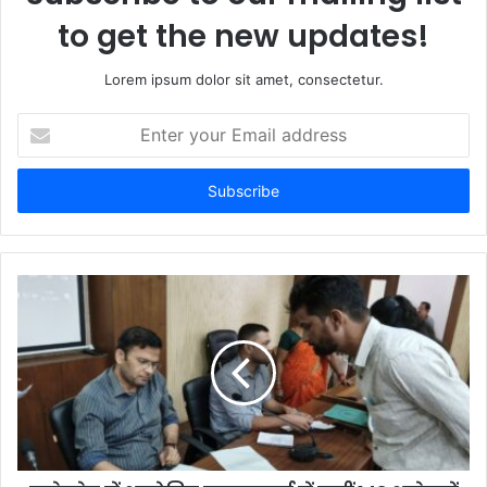
to get the new updates!
Lorem ipsum dolor sit amet, consectetur.
E
n
t
e
r
y
o
u
r
E
m
a
i
l
a
d