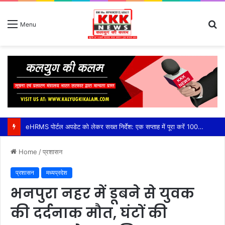
S
Menu
fo
eHRMS पोर्टल अपडेट को लेकर सख्त निर्देश: एक सप्ताह में पूरा करें 100% सेवा अभिलेख अपलोड,तकनीकी दिक्कतों के समाधान के लिए जिला स्तर पर तीन सदस्यीय सहायता दल गठित, सीईओ हरसिमरनप्रीत कौर ने तय की समय-सीमा
Home
/
प्रशासन
प्रशासन
मध्यप्रदेश
भनपुरा नहर में डूबने से युवक
की दर्दनाक मौत, घंटों की