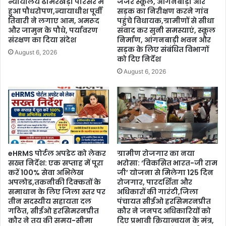
न्यायालय ढीमरखेड़ा परिसर में
जर्जर स्कूल, आंगनबाड़ी और
हुआ पौधरोपण,न्यायाधीश पूर्वी
सड़क का निरीक्षण करने गांव
तिवारी ने लगाए आम, अमरूद
पहुंचे विधायक,ग्रामीणों से सीधा
और जामुन के पौधे, पर्यावरण
संवाद कर सुनी समस्याएं, स्कूल
संरक्षण का दिया संदेश
निर्माण, आंगनबाड़ी भवन और
सड़क के लिए संबंधित विभागों
August 6, 2026
को दिए निर्देश
August 6, 2026
eHRMS पोर्टल अपडेट को लेकर
ग्रामीण रोजगार का नया
सख्त निर्देश: एक सप्ताह में पूरा
भरोसा: ‘विकसित भारत-जी राम
करें 100% सेवा अभिलेख
जी’ योजना से मिलेगा 125 दिन
अपलोड,तकनीकी दिक्कतों के
रोजगार, पारदर्शिता और
समाधान के लिए जिला स्तर पर
अधिकारों की गारंटी,जिला
तीन सदस्यीय सहायता दल
पंचायत सीईओ हरसिमरनप्रीत
गठित, सीईओ हरसिमरनप्रीत
कौर ने जनपद अधिकारियों को
कौर ने तय की समय-सीमा
दिए प्रभावी क्रियान्वयन के मंत्र,