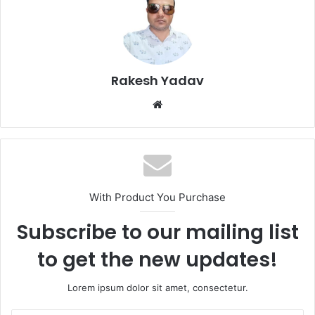
Rakesh Yadav
W
e
b
s
i
t
With Product You Purchase
e
Subscribe to our mailing list
to get the new updates!
Lorem ipsum dolor sit amet, consectetur.