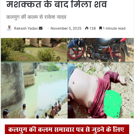
मशक्कत के बाद मिला शव
कलयुग की कलम से राकेश यादव
Rakesh Yadav
S
November 5, 2025
138
1 minute read
e
n
d
a
n
e
m
a
i
l