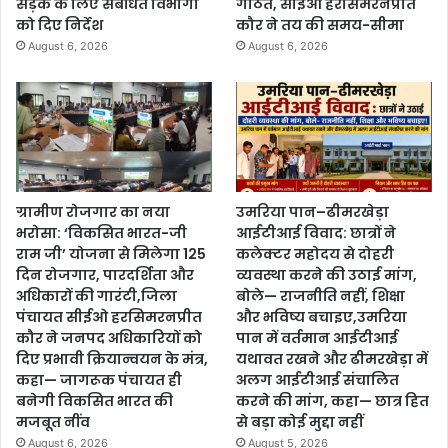
सड़क के लिए संबंधित विभागों
गठित, सीईओ हरसिमरनप्रीत
को दिए निर्देश
कौर ने तय की समय-सीमा
August 6, 2026
August 6, 2026
ग्रामीण रोजगार का नया
उमरिया पान–ढीमरखेड़ा
भरोसा: ‘विकसित भारत-जी
आईटीआई विवाद: छात्रों ने
राम जी’ योजना से मिलेगा 125
कलेक्टर महोदय से दोहरी
दिन रोजगार, पारदर्शिता और
व्यवस्था करने की उठाई मांग,
अधिकारों की गारंटी,जिला
बोले— राजनीति नहीं, शिक्षा
पंचायत सीईओ हरसिमरनप्रीत
और भविष्य बचाइए,उमरिया
कौर ने जनपद अधिकारियों को
पान में वर्तमान आईटीआई
दिए प्रभावी क्रियान्वयन के मंत्र,
यथावत रखने और ढीमरखेड़ा में
कहा— जागरूक पंचायत ही
अलग आईटीआई संचालित
बनेगी विकसित भारत की
करने की मांग, कहा— छात्र हित
मजबूत नींव
से बड़ा कोई मुद्दा नहीं
August 6, 2026
August 5, 2026