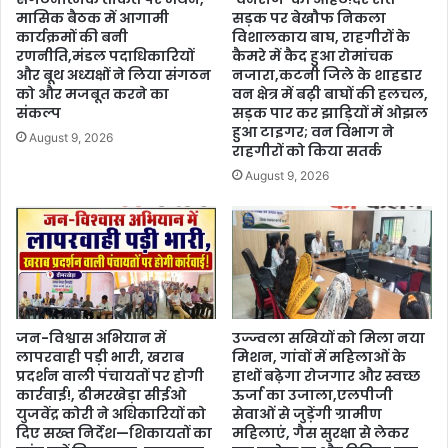
मासिक बैठक में आगामी
सड़क पर बेखौफ निकला
कार्यक्रमों की बनी
विशालकाय बाघ, राहगीरों के
रणनीति,मंडल पदाधिकारियों
कैमरे में कैद हुआ रोमांचक
और बूथ अध्यक्षों ने लिया संगठन
नजारा,कटनी जिले के शाहडार
को और मजबूत करने का
वन क्षेत्र में बढ़ी बाघों की हलचल,
संकल्प
सड़क पार कर झाड़ियों में ओझल
हुआ टाइगर; वन विभाग ने
August 9, 2026
राहगीरों को किया सतर्क
August 9, 2026
जन-विश्वास अभियान में
उज्ज्वला सखियों को मिला नया
लापरवाही पड़ी भारी, खराब
मिशन, गांवों में महिलाओं के
प्रदर्शन वाली पंचायतों पर होगी
हाथों बढ़ेगा रोजगार और स्वच्छ
कार्रवाई!, ढीमरखेड़ा सीईओ
ऊर्जा का उजाला,एलपीजी
युजवेंद्र कोरी ने अधिकारियों को
सेवाओं से जुड़ेंगी ग्रामीण
दिए सख्त निर्देश—शिकायतों का
महिलाएं, गैस सुरक्षा से लेकर