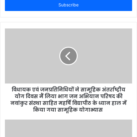
e
r
y
o
u
r
E
m
a
i
l
a
d
d
विधायक एवं जनप्रतिनिधियों ने सामूहिक अंतर्राष्ट्रीय
r
योग दिवस मैं लिया भाग जन अभियान परिषद की
e
नवांकुर संस्था साहित महर्षि विद्यापीठ के ध्यान हाल में
s
किया गया सामूहिक योगाभ्यास
s