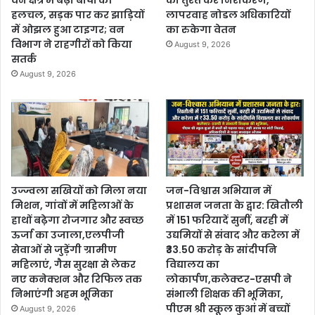
वन क्षेत्र में बढ़ी बाघों की
का तुरंत करें निराकरण,
हलचल, सड़क पार कर झाड़ियों
लापरवाह नोडल अधिकारियों
में ओझल हुआ टाइगर; वन
का रुकेगा वेतन
विभाग ने राहगीरों को किया
August 9, 2026
सतर्क
August 9, 2026
उज्ज्वला सखियों को मिला नया
जन-विश्वास अभियान में
मिशन, गांवों में महिलाओं के
प्रशासन जनता के द्वार: खितौली
हाथों बढ़ेगा रोजगार और स्वच्छ
में 151 फरियादें सुनीं, बरही में
ऊर्जा का उजाला,एलपीजी
उद्यमियों से संवाद और करेला में
सेवाओं से जुड़ेंगी ग्रामीण
₹33.50 करोड़ के सांदीपनि
महिलाएं, गैस सुरक्षा से लेकर
विद्यालय का
नए कनेक्शन और रिफिल तक
लोकार्पण,कलेक्टर-एसपी ने
निभाएंगी अहम भूमिका
संभाली शिक्षक की भूमिका,
पीएम श्री स्कूल कुआं में बच्चों
August 9, 2026