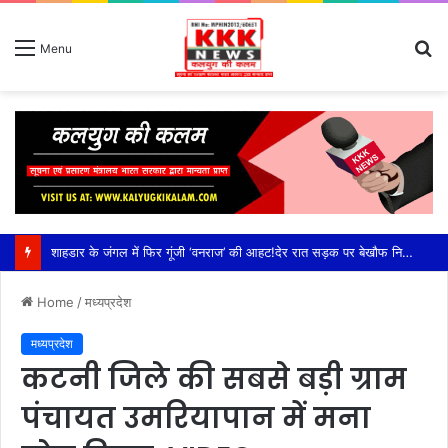
S
Menu
fo
शाहडार के जंगल में फिर गूंजी ‘वनराज’ की आहट!देर रात सड़क पर बेखौफ निकला विशालकाय बाघ, राहगीरों के कैमरे में कैद हुआ रोमांचक नजारा,कटनी जिले के शाहडार वन क्षेत्र में बढ़ी बाघों की हलचल, सड़क पार कर झाड़ियों में ओझल हुआ टाइगर; वन विभाग ने राहगीरों को किया सतर्क
Home
/
मध्यप्रदेश
मध्यप्रदेश
कटनी जिले की सबसे बड़ी ग्राम
पंचायत उमरियापान में मना