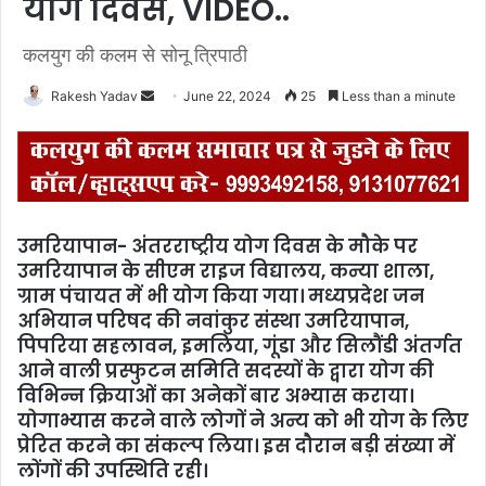
योग दिवस, VIDEO..
कलयुग की कलम से सोनू त्रिपाठी
Rakesh Yadav
S
June 22, 2024
25
Less than a minute
e
n
d
a
n
उमरियापान- अंतरराष्ट्रीय योग दिवस के मौके पर
e
उमरियापान के सीएम राइज विद्यालय, कन्या शाला,
m
ग्राम पंचायत में भी योग किया गया। मध्यप्रदेश जन
a
अभियान परिषद की नवांकुर संस्था उमरियापान,
i
पिपरिया सहलावन, इमलिया, गूंडा और सिलौंडी अंतर्गत
l
आने वाली प्रस्फुटन समिति सदस्यों के द्वारा योग की
विभिन्न क्रियाओं का अनेकों बार अभ्यास कराया।
योगाभ्यास करने वाले लोगों ने अन्य को भी योग के लिए
प्रेरित करने का संकल्प लिया। इस दौरान बड़ी संख्या में
लोंगों की उपस्थिति रही।