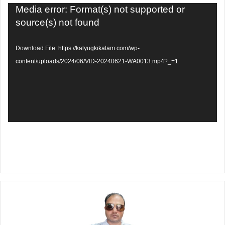
Video
Media error: Format(s) not supported or
Player
source(s) not found
Download File: https://kalyugkikalam.com/wp-
content/uploads/2024/06/VID-20240621-WA0013.mp4?_=1