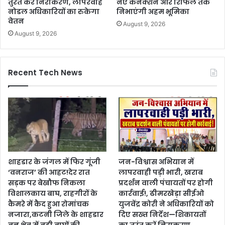
तुरंत करें निराकरण, लापरवाह
नए कनेक्शन और रिफिल तक
नोडल अधिकारियों का रुकेगा
निभाएंगी अहम भूमिका
वेतन
August 9, 2026
August 9, 2026
Recent Tech News
शाहडार के जंगल में फिर गूंजी
जन-विश्वास अभियान में
‘वनराज’ की आहट!देर रात
लापरवाही पड़ी भारी, खराब
सड़क पर बेखौफ निकला
प्रदर्शन वाली पंचायतों पर होगी
विशालकाय बाघ, राहगीरों के
कार्रवाई!, ढीमरखेड़ा सीईओ
कैमरे में कैद हुआ रोमांचक
युजवेंद्र कोरी ने अधिकारियों को
नजारा,कटनी जिले के शाहडार
दिए सख्त निर्देश—शिकायतों