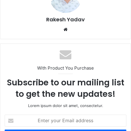
Rakesh Yadav
W
e
b
s
i
t
With Product You Purchase
e
Subscribe to our mailing list
to get the new updates!
Lorem ipsum dolor sit amet, consectetur.
E
n
t