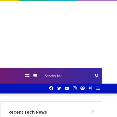
Random
Sidebar
Search
Facebook
Twitter
YouTube
Instagram
Log
Random
Sidebar
Article
for
In
Article
Recent Tech News