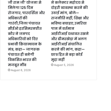
जी राम जी’ योजना से
ने कलेक्टर महोदय से
मिलेगा 125 दिन
दोहरी व्यवस्था करने की
रोजगार, पारदर्शिता और
उठाई मांग, बोले—
अधिकारों की
राजनीति नहीं, शिक्षा और
गारंटी,जिला पंचायत
भविष्य बचाइए,उमरिया
सीईओ हरसिमरनप्रीत
पान में वर्तमान
कौर ने जनपद
आईटीआई यथावत रखने
अधिकारियों को दिए
और ढीमरखेड़ा में अलग
प्रभावी क्रियान्वयन के
आईटीआई संचालित
मंत्र, कहा— जागरूक
करने की मांग, कहा—
पंचायत ही बनेगी
छात्र हित से बड़ा कोई
विकसित भारत की
मुद्दा नहीं
मजबूत नींव
August 5, 2026
August 6, 2026