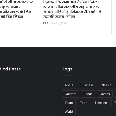
ों से सीधा संवाद कर
दिक्कतों के समाधान के लिए जिला
स्कूल निर्माण,
स्तर पर तीन सदस्यीय सहायता दल
न और सड़क के लिए
गठित, सीईओ हरसिमरनप्रीत कौर ने
 को दिए निर्देश
तय की समय-सीमा
6
August 6, 2026
fied Posts
Tags
About
Business
Classic
Content
Foods
Games
Team
Tech
Timeline
T
World