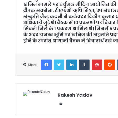
m
खनिज मामले पर वर्चुअल मीटिंग आयोजित की गई। 
a
दीपक सक्‍सेना, डीएफओ ऋषि मिश्रा, उप संचालक ख
i
संस्‍कृति जैन, कटनी से कलेक्‍टर दिलीप कुमार
l
अधिकारी जुड़े थे। बैठक में 10 प्रकरणों पर विच
सिवनी जिले के 1 प्रकरण शामिल थे। जिसमें 5 
के अंदर राजस्‍व भूमि पर खनिज की सहमति प्रदान की 
होने के उपरांत आगामी बैठक में विचारार्थ रखे जा
Facebook
Twitter
LinkedIn
Tumblr
Pinterest
Reddit
Share
Rakesh Yadav
W
e
b