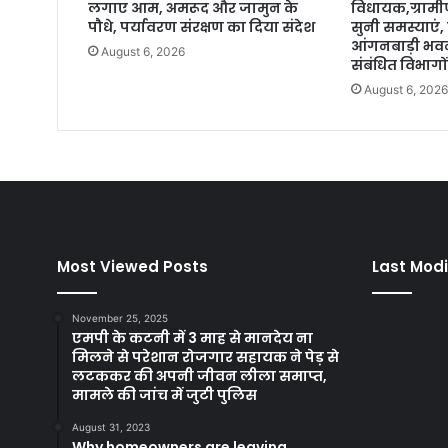
लगाए आम, अमरूद और जामुन के
विधायक,ग्रामीण
पौधे, पर्यावरण संरक्षण का दिया संदेश
सुनी समस्याएं, 
आंगनबाड़ी भव
August 6, 2026
संबंधित विभागों
August 6, 202
Most Viewed Posts
Last Modi
November 25, 2025
एमपी के कटनी में 3 माह से मानदेय ना
मिलने से परेशान रोजगार सहायक ने पेड़ से
लटककर की अपनी जीवन लीला समाप्त,
मामले की जांच में जुटी पुलिस
August 31, 2023
Why homeowners are leaving