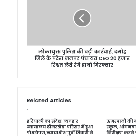
m
a
i
l
a
d
d
r
लोकायुक्त पुलिस की बड़ी कार्रवाई, दमोह
e
जिले के पटेरा जनपद पंचायत CEO 20 हजार
s
रिश्वत लेते रंगे हाथों गिरफ्तार
s
Related Articles
हरियाली का संदेश: व्यवहार
ऊमरपानी की बद
न्यायालय ढीमरखेड़ा परिसर में हुआ
स्कूल, आंगनबा
पौधरोपण,न्यायाधीश पूर्वी तिवारी ने
निरीक्षण करने ग