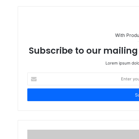
s
i
t
e
With Prod
Subscribe to our mailing 
Lorem ipsum dolo
E
n
t
e
r
y
o
u
r
E