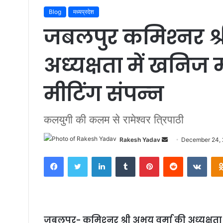
Blog
मध्यप्रदेश
जबलपुर कमिश्‍नर श्
अध्‍यक्षता में खनिज
मीटिंग संपन्‍न
कलयुगी की कलम से रामेश्वर त्रिपाठी
Rakesh Yadav
S
December 24,
e
Facebook
Twitter
LinkedIn
Tumblr
Pinterest
Reddit
VKontakte
n
d
a
n
e
जबलपुर- कमिश्‍नर श्री अभय वर्मा की अध्‍यक्षत