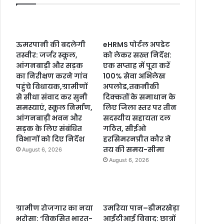
ऊमरपानी की बदलेगी
eHRMS पोर्टल अपडेट
तस्वीर: जर्जर स्कूल,
को लेकर सख्त निर्देश:
आंगनबाड़ी और सड़क
एक सप्ताह में पूरा करें
का निरीक्षण करने गांव
100% सेवा अभिलेख
पहुंचे विधायक,ग्रामीणों
अपलोड,तकनीकी
से सीधा संवाद कर सुनी
दिक्कतों के समाधान के
समस्याएं, स्कूल निर्माण,
लिए जिला स्तर पर तीन
आंगनबाड़ी भवन और
सदस्यीय सहायता दल
सड़क के लिए संबंधित
गठित, सीईओ
विभागों को दिए निर्देश
हरसिमरनप्रीत कौर ने
तय की समय-सीमा
August 6, 2026
August 6, 2026
ग्रामीण रोजगार का नया
उमरिया पान–ढीमरखेड़ा
भरोसा: ‘विकसित भारत-
आईटीआई विवाद: छात्रों