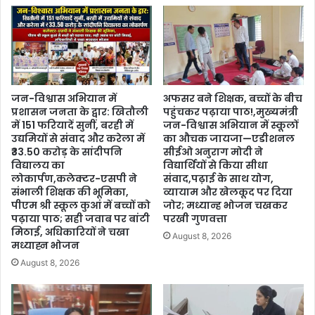
जन-विश्वास अभियान में
अफसर बने शिक्षक, बच्चों के बीच
प्रशासन जनता के द्वार: खितौली
पहुंचकर पढ़ाया पाठ!,मुख्यमंत्री
में 151 फरियादें सुनीं, बरही में
जन-विश्वास अभियान में स्कूलों
उद्यमियों से संवाद और करेला में
का औचक जायजा—एडीशनल
₹33.50 करोड़ के सांदीपनि
सीईओ अनुराग मोदी ने
विद्यालय का
विद्यार्थियों से किया सीधा
लोकार्पण,कलेक्टर-एसपी ने
संवाद,पढ़ाई के साथ योग,
संभाली शिक्षक की भूमिका,
व्यायाम और खेलकूद पर दिया
पीएम श्री स्कूल कुआं में बच्चों को
जोर; मध्यान्ह भोजन चखकर
पढ़ाया पाठ; सही जवाब पर बांटी
परखी गुणवत्ता
मिठाई, अधिकारियों ने चखा
August 8, 2026
मध्याह्न भोजन
August 8, 2026