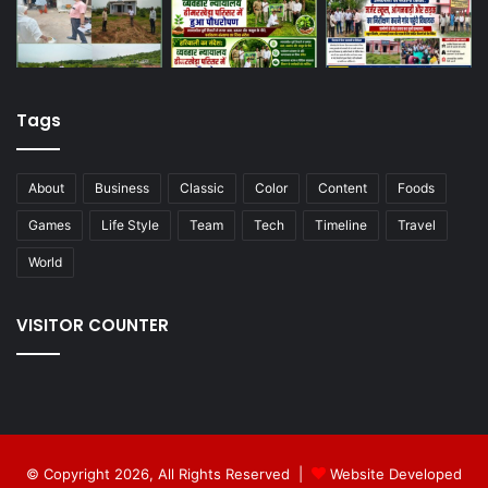
Tags
About
Business
Classic
Color
Content
Foods
Games
Life Style
Team
Tech
Timeline
Travel
World
VISITOR COUNTER
© Copyright 2026, All Rights Reserved |
Website Developed