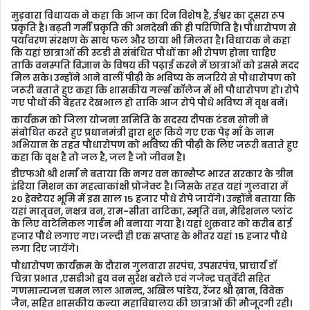
मुड़वारा विधायक ने कहा कि आज का दिन विशेष है, ईश्वर का दूसरा रूप
प्रकृति है। बढ़ती गर्मी प्रकृति की अनदेखी की ही परिणिति है। पौधारोपण से
पर्यावरण संरक्षण के साथ फल और छाया भी मिलता है। विधायक ने कहा
कि यहां छात्राओं की स्टडी से संबंधित पौधों का भी रोपण होना चाहिए
ताकि वनस्पति विज्ञान के विषय की पढ़ाई करने में छात्राओं को इससे मदद
मिल सके। उन्होंने आने वालीं पीढ़ी के भविष्य के नजरिये से पौधारोपण को
जरूरी बताते हुए कहा कि शासकीय गर्ल्स कॉलेज में भी पौधारोपण हो। रोपे
गए पौधों की बेहतर देखभाल हो ताकि आज रोपे पौधे भविष्य में वृक्ष बनें।
कार्यक्रम को जिला योजना समिति के सदस्य दीपक टंडन सोनी ने
संबोधित करते हुए प्रधानमंत्री द्वारा शुरू किये गए एक पेड़ मॉं के नाम
अभियान के तहत पौधारोपण को भविष्य की पीढ़ी के लिए जरूरी बताते हुए
कहा कि वृक्ष है तो जल है, जल है जो जीवन है।
डीएफओ श्री शर्मा ने बताया कि नगर वन कान्सैप्ट भारत सरकार के ग्रीन
इंडिया मिशन का महत्वाकांक्षी प्रोजेक्ट है। जिसके तहत यहां गुलवारा में
20 हेक्टेयर भूमि में इस साल 15 हजार पौधे रोपे जायेंगे। उन्होंने बताया कि
यहां मातृवन, नक्षत्र वन, राम-सीता वाटिका, स्मृति वन, मेडिशनल प्लांट
के लिए वाटेनिकल गार्डन भी बनाया गया है। यहां शुक्रवार को करीब ढाई
हजार पौधे लगाए गए। जल्दी ही एक सप्ताह के भीतर यहां 15 हजार पौधे
लगा दिए जायेंगे।
पौधारोपण कार्यक्रम के दौरान गुलवारा सरपंच, उपसरपंच, प्राचार्य डॉ
चित्रा प्रभात ,एसडीओ द्वय वन सुरेश बरोले एवं गजेन्द्र चतुर्वेदी सहित
गणमान्यजन चमन लाल आनन्द, अखिल पांडेय, रेंजर श्री ख़ान, विवेक
जैन, सहित शासकीय कन्या महाविद्यालय की छात्राओं की मौजूदगी रही।