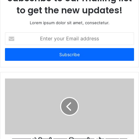
to get the new updates!
Lorem ipsum dolor sit amet, consectetur.
E
n
t
e
r
y
o
u
r
E
m
a
i
l
a
d