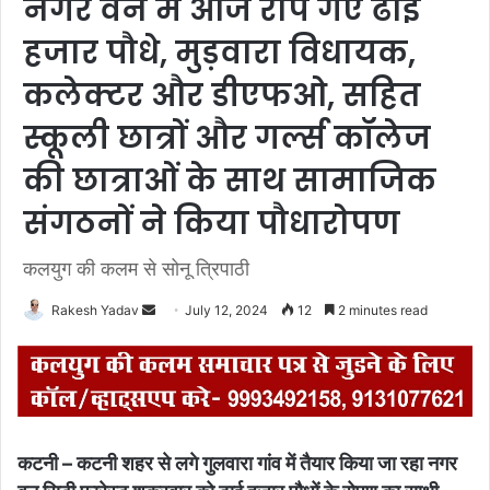
नगर वन में आज रोपे गए ढाई
हजार पौधे, मुड़वारा विधायक,
कलेक्टर और डीएफओ, सहित
स्कूली छात्रों और गर्ल्स कॉलेज
की छात्राओं के साथ सामाजिक
संगठनों ने किया पौधारोपण
कलयुग की कलम से सोनू त्रिपाठी
Rakesh Yadav
S
July 12, 2024
12
2 minutes read
e
n
d
a
n
कटनी – कटनी शहर से लगे गुलवारा गांव में तैयार किया जा रहा नगर
e