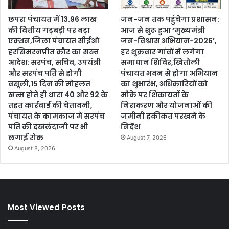
छपरा पंचायत में 13.96 लाख
जन-जन तक पहुंचेगा प्रशासन:
की वित्तीय गड़बड़ी पर बड़ा
आज से शुरू हुआ ‘मुख्यमंत्री
एक्शन,जिला पंचायत सीईओ
जन-विश्वास अभियान-2026’,
हरसिमरनप्रीत कौर का सख्त
हर शुक्रवार गांवों में लगेगा
आदेश: सरपंच, सचिव, उपयंत्री
समाधान शिविर,खितौली
और सरपंच पति से होगी
पंचायत भवन से होगा अभियान
वसूली,15 दिन की मोहलत
का शुभारंभ, अधिकारियों को
खत्म होते ही धारा 40 और 92 के
मौके पर शिकायतों के
तहत कार्रवाई की चेतावनी,
निराकरण और योजनाओं की
पंचायत के कामकाज में सरपंच
जमीनी हकीकत परखने के
पति की दखलंदाजी पर भी
निर्देश
लगाई रोक
August 7, 2026
August 8, 2026
Most Viewed Posts