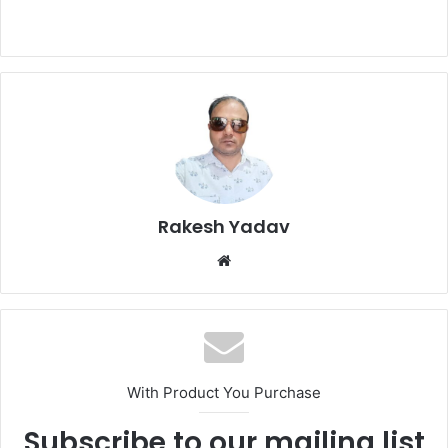
Rakesh Yadav
W
e
b
s
i
t
With Product You Purchase
e
Subscribe to our mailing list