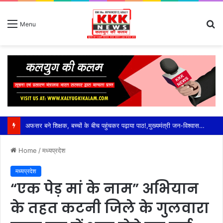
S
Menu
fo
अफसर बने शिक्षक, बच्चों के बीच पहुंचकर पढ़ाया पाठ!,मुख्यमंत्री जन-विश्वास अभियान में स्कूलों का औचक जायजा—एडीशनल सीईओ अनुराग मोदी ने विद्यार्थियों से किया सीधा संवाद,पढ़ाई के साथ योग, व्यायाम और खेलकूद पर दिया जोर; मध्यान्ह भोजन चखकर परखी गुणवत्ता
Home
/
मध्यप्रदेश
मध्यप्रदेश
“एक पेड़ मां के नाम” अभियान
के तहत कटनी जिले के गुलवारा