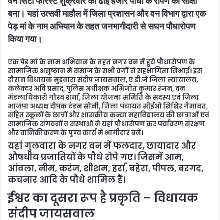
वन सिटी फारेस्ट शुक्रवार को ढाई हजार पौधों के रोपण का साक्षी
m
बना। यहां उत्सवी माहौल में जिला प्रशासन और वन विभाग द्वारा एक
a
पेड़ मां के नाम अभियान के तहत जनभागीदारी से सघन पौधारोपण
i
l
किया गया।
एक पेड़ मां के नाम अभियान के तहत नगर वन में हुये पौधारोपण के
सामाजिक अनुष्ठान में समाज के सभी वर्गों ने सहभागिता निभाई। इस
दौरान विधायक मुड़वारा संदीप जायसवाल, ए.डी.जे जिला न्यायालय,
कलेक्टर अवि प्रसाद, पुलिस अधीक्षक अभिजीत कुमार रंजन, वन
मंडलाधिकारी गौरव शर्मा, जिला योजना समिति के सदस्य एवं जिला
भाजपा अध्यक्ष दीपक टंडन सोनी, जिला पंचायत सीईओ शिशिर गेमावत,
सहित स्कूलों के छात्रों और शासकीय कन्या महाविद्यालय की छात्राओं एवं
सामाजिक संगठनों व संस्थाओं ने यहां पौधारोपण कर पर्यावरण संरक्षण
और वानिकीकरण के पुण्य कार्य में भागीदार बनें।
यहां गुलवारा के नगर वन में फलदार, छायादार और
औषधीय प्रजातियों के पौधे रोपे गए। जिसमें आम,
आंवला, नीम, करंज, शीशम, हर्रा, बहेरा, पीपल, बरगद,
कचनार आदि के पौधे शामिल हैं।
ईश्वर का दूसरा रूप है प्रकृति – विधायक
संदीप जायसवाल