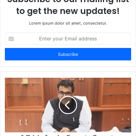
to get the new updates!
Lorem ipsum dolor sit amet, consectetur.
E
n
t
e
r
y
o
u
r
E
m
a
i
l
a
d