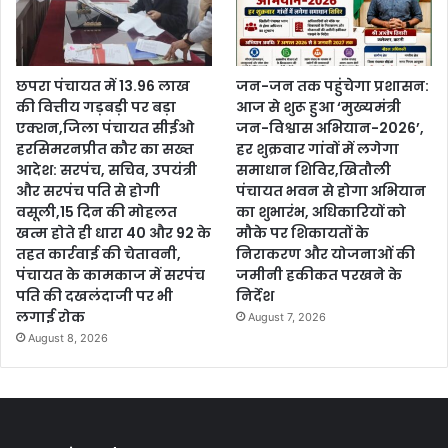
छपरा पंचायत में 13.96 लाख
जन-जन तक पहुंचेगा प्रशासन:
की वित्तीय गड़बड़ी पर बड़ा
आज से शुरू हुआ ‘मुख्यमंत्री
एक्शन,जिला पंचायत सीईओ
जन-विश्वास अभियान-2026’,
हरसिमरनप्रीत कौर का सख्त
हर शुक्रवार गांवों में लगेगा
आदेश: सरपंच, सचिव, उपयंत्री
समाधान शिविर,खितौली
और सरपंच पति से होगी
पंचायत भवन से होगा अभियान
वसूली,15 दिन की मोहलत
का शुभारंभ, अधिकारियों को
खत्म होते ही धारा 40 और 92 के
मौके पर शिकायतों के
तहत कार्रवाई की चेतावनी,
निराकरण और योजनाओं की
पंचायत के कामकाज में सरपंच
जमीनी हकीकत परखने के
पति की दखलंदाजी पर भी
निर्देश
लगाई रोक
August 7, 2026
August 8, 2026