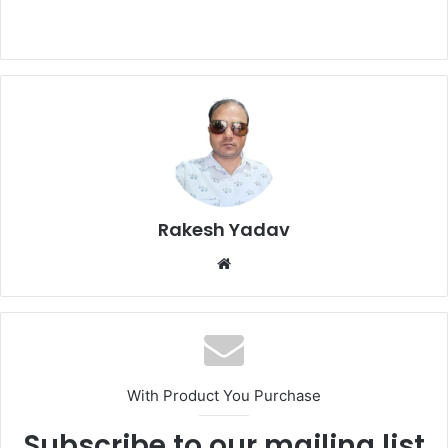
Rakesh Yadav
W
e
b
s
i
t
With Product You Purchase
e
Subscribe to our mailing list