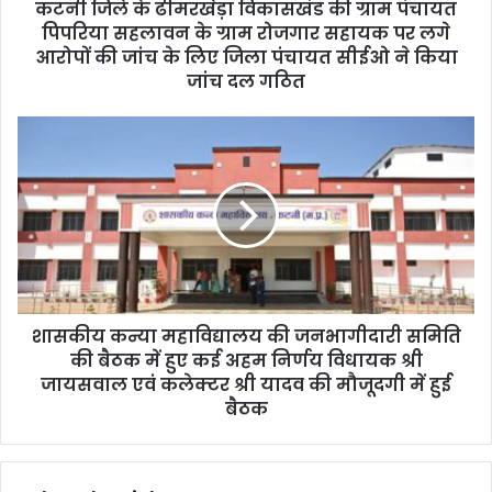
d
कटनी जिले के ढीमरखेड़ा विकासखंड की ग्राम पंचायत
r
पिपरिया सहलावन के ग्राम रोजगार सहायक पर लगे
e
आरोपों की जांच के लिए जिला पंचायत सीईओ ने किया
s
जांच दल गठित
s
शासकीय कन्या महाविद्यालय की जनभागीदारी समिति
की बैठक में हुए कई अहम निर्णय विधायक श्री
जायसवाल एवं कलेक्टर श्री यादव की मौजूदगी में हुई
बैठक