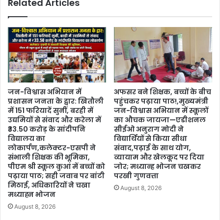
Related Articles
जन-विश्वास अभियान में
अफसर बने शिक्षक, बच्चों के बीच
प्रशासन जनता के द्वार: खितौली
पहुंचकर पढ़ाया पाठ!,मुख्यमंत्री
में 151 फरियादें सुनीं, बरही में
जन-विश्वास अभियान में स्कूलों
उद्यमियों से संवाद और करेला में
का औचक जायजा—एडीशनल
₹33.50 करोड़ के सांदीपनि
सीईओ अनुराग मोदी ने
विद्यालय का
विद्यार्थियों से किया सीधा
लोकार्पण,कलेक्टर-एसपी ने
संवाद,पढ़ाई के साथ योग,
संभाली शिक्षक की भूमिका,
व्यायाम और खेलकूद पर दिया
पीएम श्री स्कूल कुआं में बच्चों को
जोर; मध्यान्ह भोजन चखकर
पढ़ाया पाठ; सही जवाब पर बांटी
परखी गुणवत्ता
मिठाई, अधिकारियों ने चखा
August 8, 2026
मध्याह्न भोजन
August 8, 2026