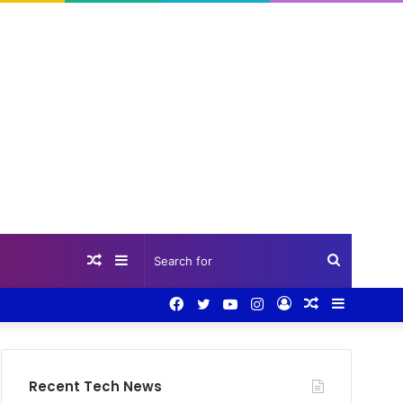
Random
Sidebar
Search
Facebook
Twitter
YouTube
Instagram
Log
Random
Sidebar
Article
for
In
Article
Recent Tech News