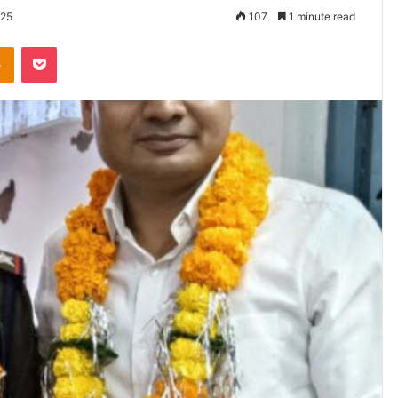
025
107
1 minute read
Odnoklassniki
Pocket