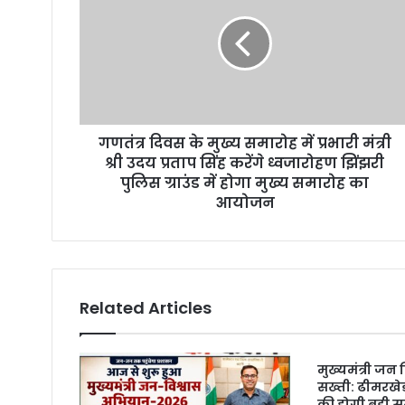
a
i
l
a
d
d
r
गणतंत्र दिवस के मुख्य समारोह में प्रभारी मंत्री
e
श्री उदय प्रताप सिंह करेंगे ध्वजारोहण झिंझरी
s
पुलिस ग्राउंड में होगा मुख्य समारोह का
s
आयोजन
Related Articles
मुख्यमंत्री जन
सख्ती: ढीमरखे
की होगी बड़ी स