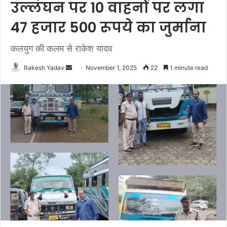
उल्‍लंघन पर 10 वाहनों पर लगा
47 हजार 500 रूपये का जुर्माना
कलयुग की कलम से राकेश यादव
Rakesh Yadav
S
November 1, 2025
22
1 minute read
e
n
d
a
n
e
m
a
i
l