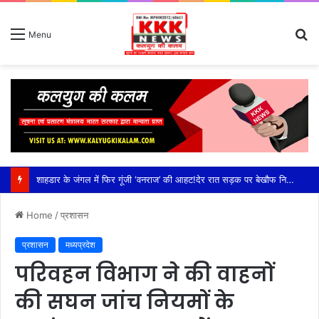
S
Menu
fo
शाहडार के जंगल में फिर गूंजी ‘वनराज’ की आहट!देर रात सड़क पर बेखौफ निकला विशालकाय बाघ, राहगीरों के कैमरे में कैद हुआ रोमांचक नजारा,कटनी जिले के शाहडार वन क्षेत्र में बढ़ी बाघों की हलचल, सड़क पार कर झाड़ियों में ओझल हुआ टाइगर; वन विभाग ने राहगीरों को किया सतर्क
Home
/
प्रशासन
प्रशासन
मध्यप्रदेश
परिवहन विभाग ने की वाहनों
की सघन जांच नियमों के