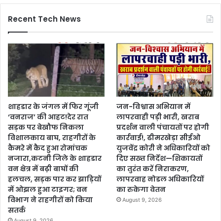
Recent Tech News
शाहडार के जंगल में फिर गूंजी
जन-विश्वास अभियान में
‘वनराज’ की आहट!देर रात
लापरवाही पड़ी भारी, खराब
सड़क पर बेखौफ निकला
प्रदर्शन वाली पंचायतों पर होगी
विशालकाय बाघ, राहगीरों के
कार्रवाई!, ढीमरखेड़ा सीईओ
कैमरे में कैद हुआ रोमांचक
युजवेंद्र कोरी ने अधिकारियों को
नजारा,कटनी जिले के शाहडार
दिए सख्त निर्देश—शिकायतों
वन क्षेत्र में बढ़ी बाघों की
का तुरंत करें निराकरण,
हलचल, सड़क पार कर झाड़ियों
लापरवाह नोडल अधिकारियों
में ओझल हुआ टाइगर; वन
का रुकेगा वेतन
विभाग ने राहगीरों को किया
August 9, 2026
सतर्क
August 9, 2026