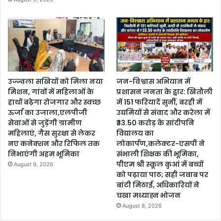
उज्ज्वला सखियों को मिला नया
जन-विश्वास अभियान में
मिशन, गांवों में महिलाओं के
प्रशासन जनता के द्वार: खितौली
हाथों बढ़ेगा रोजगार और स्वच्छ
में 151 फरियादें सुनीं, बरही में
ऊर्जा का उजाला,एलपीजी
उद्यमियों से संवाद और करेला में
सेवाओं से जुड़ेंगी ग्रामीण
₹33.50 करोड़ के सांदीपनि
महिलाएं, गैस सुरक्षा से लेकर
विद्यालय का
नए कनेक्शन और रिफिल तक
लोकार्पण,कलेक्टर-एसपी ने
निभाएंगी अहम भूमिका
संभाली शिक्षक की भूमिका,
पीएम श्री स्कूल कुआं में बच्चों
August 9, 2026
को पढ़ाया पाठ; सही जवाब पर
बांटी मिठाई, अधिकारियों ने
चखा मध्याह्न भोजन
August 8, 2026