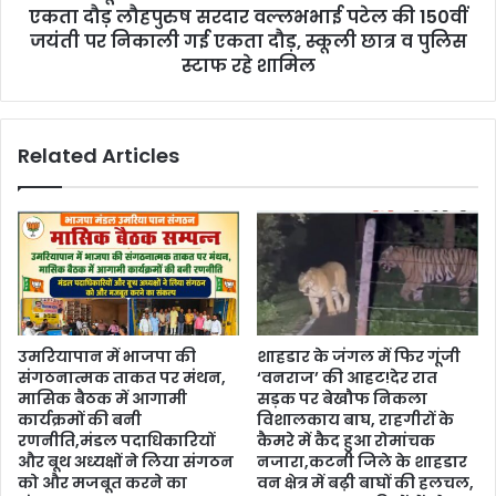
एकता दौड़ लौहपुरुष सरदार वल्लभभाई पटेल की 150वीं
जयंती पर निकाली गई एकता दौड़, स्कूली छात्र व पुलिस
स्टाफ रहे शामिल
Related Articles
उमरियापान में भाजपा की
शाहडार के जंगल में फिर गूंजी
संगठनात्मक ताकत पर मंथन,
‘वनराज’ की आहट!देर रात
मासिक बैठक में आगामी
सड़क पर बेखौफ निकला
कार्यक्रमों की बनी
विशालकाय बाघ, राहगीरों के
रणनीति,मंडल पदाधिकारियों
कैमरे में कैद हुआ रोमांचक
और बूथ अध्यक्षों ने लिया संगठन
नजारा,कटनी जिले के शाहडार
को और मजबूत करने का
वन क्षेत्र में बढ़ी बाघों की हलचल,