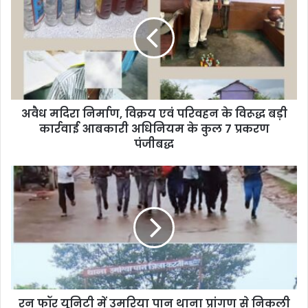
E
m
a
i
l
a
d
d
अवैध मदिरा निर्माण, विक्रय एवं परिवहन के विरूद्ध बड़ी
r
कार्रवाई आबकारी अधिनियम के कुल 7 प्रकरण
e
पंजीबद्ध
s
s
रन फॉर यूनिटी में उमरिया पान थाना प्रांगण से निकली