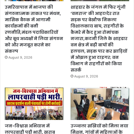
उमरियापान में भाजपा की
शाहडार के जंगल में फिर गूंजी
संगठनात्मक ताकत पर मंथन,
‘वनराज’ की आहट!देर रात
मासिक बैठक में आगामी
सड़क पर बेखौफ निकला
कार्यक्रमों की बनी
विशालकाय बाघ, राहगीरों के
रणनीति,मंडल पदाधिकारियों
कैमरे में कैद हुआ रोमांचक
और बूथ अध्यक्षों ने लिया संगठन
नजारा,कटनी जिले के शाहडार
को और मजबूत करने का
वन क्षेत्र में बढ़ी बाघों की
संकल्प
हलचल, सड़क पार कर झाड़ियों
में ओझल हुआ टाइगर; वन
August 9, 2026
विभाग ने राहगीरों को किया
सतर्क
August 9, 2026
जन-विश्वास अभियान में
उज्ज्वला सखियों को मिला नया
लापरवाही पड़ी भारी, खराब
मिशन, गांवों में महिलाओं के