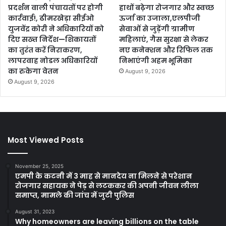
प्रदर्शन वाली पंचायतों पर होगी
हाथों बढ़ेगा रोजगार और स्वच्छ
कार्रवाई!, ढीमरखेड़ा सीईओ
ऊर्जा का उजाला,एलपीजी
युजवेंद्र कोरी ने अधिकारियों को
सेवाओं से जुड़ेंगी ग्रामीण
दिए सख्त निर्देश—शिकायतों
महिलाएं, गैस सुरक्षा से लेकर
का तुरंत करें निराकरण,
नए कनेक्शन और रिफिल तक
लापरवाह नोडल अधिकारियों
निभाएंगी अहम भूमिका
का रुकेगा वेतन
August 9, 2026
August 9, 2026
Most Viewed Posts
November 25, 2025
एमपी के कटनी में 3 माह से मानदेय ना मिलने से परेशान
रोजगार सहायक ने पेड़ से लटककर की अपनी जीवन लीला
समाप्त, मामले की जांच में जुटी पुलिस
August 31, 2023
Why homeowners are leaving billions on the table