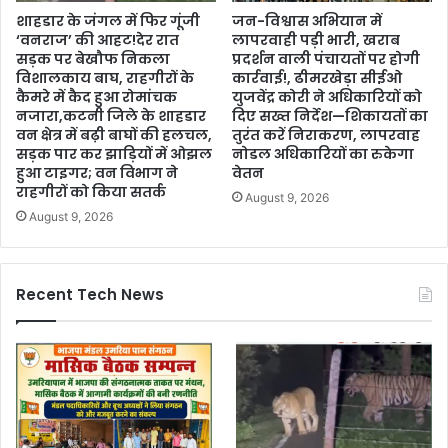
शाहडार के जंगल में फिर गूंजी
जन-विश्वास अभियान में
‘वनराज’ की आहट!देर रात
लापरवाही पड़ी भारी, खराब
सड़क पर बेखौफ निकला
प्रदर्शन वाली पंचायतों पर होगी
विशालकाय बाघ, राहगीरों के
कार्रवाई!, ढीमरखेड़ा सीईओ
कैमरे में कैद हुआ रोमांचक
युजवेंद्र कोरी ने अधिकारियों को
नजारा,कटनी जिले के शाहडार
दिए सख्त निर्देश—शिकायतों का
वन क्षेत्र में बढ़ी बाघों की हलचल,
तुरंत करें निराकरण, लापरवाह
सड़क पार कर झाड़ियों में ओझल
नोडल अधिकारियों का रुकेगा
हुआ टाइगर; वन विभाग ने
वेतन
राहगीरों को किया सतर्क
August 9, 2026
August 9, 2026
Recent Tech News