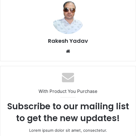
Rakesh Yadav
W
e
b
s
i
t
With Product You Purchase
e
Subscribe to our mailing list
to get the new updates!
Lorem ipsum dolor sit amet, consectetur.