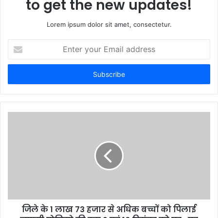
to get the new updates!
Lorem ipsum dolor sit amet, consectetur.
E
n
t
e
r
y
o
u
r
E
m
a
i
l
a
d
d
जिले के 1 लाख 73 हजार से अधिक बच्चों को पिलाई