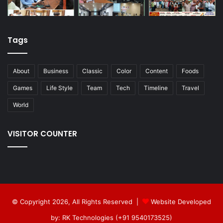
Tags
About
Business
Classic
Color
Content
Foods
Games
Life Style
Team
Tech
Timeline
Travel
World
VISITOR COUNTER
© Copyright 2026, All Rights Reserved |
Website Developed
by: RK Technologies (+91 9540173525)