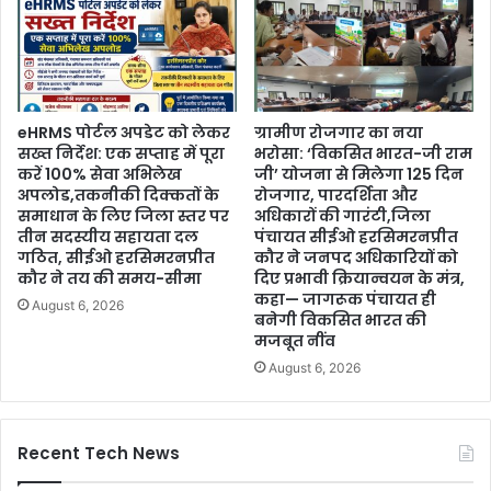
eHRMS पोर्टल अपडेट को लेकर
ग्रामीण रोजगार का नया
सख्त निर्देश: एक सप्ताह में पूरा
भरोसा: ‘विकसित भारत-जी राम
करें 100% सेवा अभिलेख
जी’ योजना से मिलेगा 125 दिन
अपलोड,तकनीकी दिक्कतों के
रोजगार, पारदर्शिता और
समाधान के लिए जिला स्तर पर
अधिकारों की गारंटी,जिला
तीन सदस्यीय सहायता दल
पंचायत सीईओ हरसिमरनप्रीत
गठित, सीईओ हरसिमरनप्रीत
कौर ने जनपद अधिकारियों को
कौर ने तय की समय-सीमा
दिए प्रभावी क्रियान्वयन के मंत्र,
कहा— जागरूक पंचायत ही
August 6, 2026
बनेगी विकसित भारत की
मजबूत नींव
August 6, 2026
Recent Tech News