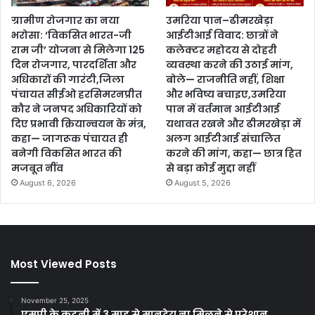
ग्रामीण रोजगार का नया
उमरिया पान–ढीमरखेड़ा
भरोसा: ‘विकसित भारत-जी
आईटीआई विवाद: छात्रों ने
राम जी’ योजना से मिलेगा 125
कलेक्टर महोदय से दोहरी
दिन रोजगार, पारदर्शिता और
व्यवस्था करने की उठाई मांग,
अधिकारों की गारंटी,जिला
बोले— राजनीति नहीं, शिक्षा
पंचायत सीईओ हरसिमरनप्रीत
और भविष्य बचाइए,उमरिया
कौर ने जनपद अधिकारियों को
पान में वर्तमान आईटीआई
दिए प्रभावी क्रियान्वयन के मंत्र,
यथावत रखने और ढीमरखेड़ा में
कहा— जागरूक पंचायत ही
अलग आईटीआई संचालित
बनेगी विकसित भारत की
करने की मांग, कहा— छात्र हित
मजबूत नींव
से बड़ा कोई मुद्दा नहीं
August 6, 2026
August 5, 2026
Most Viewed Posts
November 25, 2025
एमपी के कटनी में 3 माह से मानदेय ना मिलने से परेशान