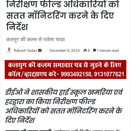
निरीक्षण फील्ड अधिकारियों को
सतत मॉनिटरिंग करने के दिए
निर्देश
कलयुग की कलम से राकेश यादव
Rakesh Yadav
S
December 6, 2024
8
1 minute read
e
n
d
a
n
डीईओ ने शासकीय हाई स्कूल खमरिया एवं
e
हरद्वारा का किया निरीक्षण
फील्ड
m
a
अधिकारियों को सतत मॉनिटरिंग करने के
i
दिए निर्देश
l