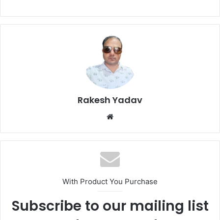
Rakesh Yadav
W
e
b
s
i
t
With Product You Purchase
e
Subscribe to our mailing list