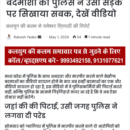
बदमाशों को पुलिस ने उसी सड़क
पर सिखाया सबक, देखें वीडियो
कलयुग की कलम से रामेश्वर त्रिपाठी की रिपोर्ट
Rakesh Yadav
S
May 1, 2024
54
1 minute read
e
n
d
a
n
मध्य प्रदेश में पुलिस के साथ अभद्रता और मारपीट करने वाले बेखौफ
e
बदमाशों का वीडियो वायरल होने के बाद अब इन्हीं बदमाशों का एक और
m
वीडियो वायरल हो रहा है, इस वीड़ियो में वे पुलिसकर्मियों की पिटाई करते
नहीं, बल्कि पुलिस के सामने गिड़गिड़ाते नजर आ रहे हैं कि वे अब ऐसा
a
दोबारा नहीं करेंगे।
i
जहां की की पिटाई, उसी जगह पुलिस ने
l
लगवा दी परेड
सोमवार को ग्वालियर में पुलिस ने मारपीट करने वाले दो आरोपियों को