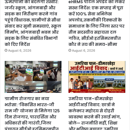
ऊमरपानी की बदलेगी तस्वीर:
eHRMS पोर्टल अपडेट को लेकर
जर्जर स्कूल, आंगनबाड़ी और
सख्त निर्देश: एक सप्ताह में पूरा
सड़क का निरीक्षण करने गांव
करें 100% सेवा अभिलेख
पहुंचे विधायक,ग्रामीणों से सीधा
अपलोड,तकनीकी दिक्कतों के
संवाद कर सुनी समस्याएं, स्कूल
समाधान के लिए जिला स्तर पर
निर्माण, आंगनबाड़ी भवन और
तीन सदस्यीय सहायता दल
सड़क के लिए संबंधित विभागों
गठित, सीईओ हरसिमरनप्रीत
को दिए निर्देश
कौर ने तय की समय-सीमा
August 6, 2026
August 6, 2026
ग्रामीण रोजगार का नया
उमरिया पान–ढीमरखेड़ा
भरोसा: ‘विकसित भारत-जी
आईटीआई विवाद: छात्रों ने
राम जी’ योजना से मिलेगा 125
कलेक्टर महोदय से दोहरी
दिन रोजगार, पारदर्शिता और
व्यवस्था करने की उठाई मांग,
अधिकारों की गारंटी,जिला
बोले— राजनीति नहीं, शिक्षा
पंचायत सीईओ हरसिमरनप्रीत
और भविष्य बचाइए,उमरिया