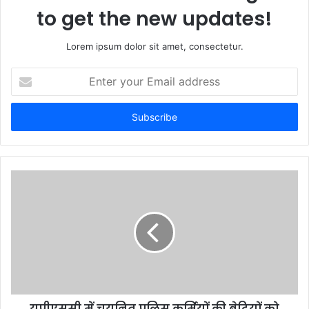
to get the new updates!
Lorem ipsum dolor sit amet, consectetur.
E
n
t
e
r
y
o
u
r
E
m
a
i
l
a
d
d
यूपीएससी में चयनित पुलिस कर्मियों की बेटियों को