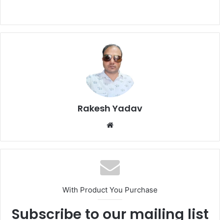
Rakesh Yadav
W
e
b
s
i
t
With Product You Purchase
e
Subscribe to our mailing list