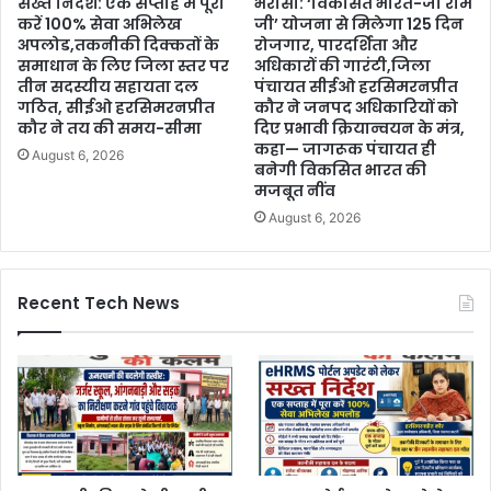
सख्त निर्देश: एक सप्ताह में पूरा
भरोसा: ‘विकसित भारत-जी राम
करें 100% सेवा अभिलेख
जी’ योजना से मिलेगा 125 दिन
अपलोड,तकनीकी दिक्कतों के
रोजगार, पारदर्शिता और
समाधान के लिए जिला स्तर पर
अधिकारों की गारंटी,जिला
तीन सदस्यीय सहायता दल
पंचायत सीईओ हरसिमरनप्रीत
गठित, सीईओ हरसिमरनप्रीत
कौर ने जनपद अधिकारियों को
कौर ने तय की समय-सीमा
दिए प्रभावी क्रियान्वयन के मंत्र,
कहा— जागरूक पंचायत ही
August 6, 2026
बनेगी विकसित भारत की
मजबूत नींव
August 6, 2026
Recent Tech News