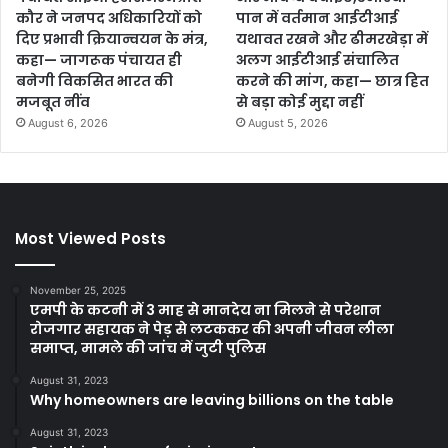
कौर ने जनपद अधिकारियों को
पान में वर्तमान आईटीआई
दिए प्रभावी क्रियान्वयन के मंत्र,
यथावत रखने और ढीमरखेड़ा में
कहा— जागरूक पंचायत ही
अलग आईटीआई संचालित
बनेगी विकसित भारत की
करने की मांग, कहा— छात्र हित
मजबूत नींव
से बड़ा कोई मुद्दा नहीं
August 6, 2026
August 5, 2026
Most Viewed Posts
November 25, 2025
एमपी के कटनी में 3 माह से मानदेय ना मिलने से परेशान
रोजगार सहायक ने पेड़ से लटककर की अपनी जीवन लीला
समाप्त, मामले की जांच में जुटी पुलिस
August 31, 2023
Why homeowners are leaving billions on the table
August 31, 2023