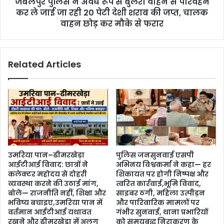
जबलपुर पुलिस ने अवैध रूप से बुलेरो वाहन से परिवहन
कर ले जाई जा रही 20 पेटी देशी शराब की जप्त, चालक
वाहन छोड़ कर मौके से फरार
Related Articles
उमरिया पान–ढीमरखेड़ा
पुलिस जनसुनवाई एसपी
आईटीआई विवाद: छात्रों ने
अभिनय विश्वकर्मा ने कहा— हर
कलेक्टर महोदय से दोहरी
शिकायत पर होगी निष्पक्ष और
व्यवस्था करने की उठाई मांग,
त्वरित कार्रवाई,भूमि विवाद,
बोले— राजनीति नहीं, शिक्षा और
साइबर ठगी, महिला उत्पीड़न
भविष्य बचाइए,उमरिया पान में
और पारिवारिक मामलों पर
वर्तमान आईटीआई यथावत
गंभीर सुनवाई, थाना प्रभारियों
रखने और ढीमरखेड़ा में अलग
को समयबद्ध निराकरण के