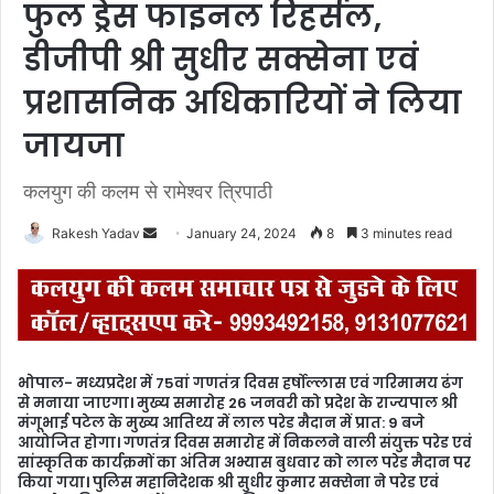
फुल ड्रेस फाइनल रिहर्सल,
डीजीपी श्री सुधीर सक्सेना एवं
प्रशासनिक अधिकारियों ने लिया
जायजा
कलयुग की कलम से रामेश्वर त्रिपाठी
Rakesh Yadav
S
January 24, 2024
8
3 minutes read
e
n
d
a
n
भोपाल- मध्यप्रदेश में 75वां गणतंत्र दिवस हर्षोल्लास एवं गरिमामय ढंग
e
से मनाया जाएगा। मुख्य समारोह 26 जनवरी को प्रदेश के राज्यपाल श्री
m
मंगूभाई पटेल के मुख्य आतिथ्य में लाल परेड मैदान में प्रात: 9 बजे
आयोजित होगा। गणतंत्र दिवस समारोह में निकलने वाली संयुक्त परेड एवं
a
सांस्कृतिक कार्यक्रमों का अंतिम अभ्यास बुधवार को लाल परेड मैदान पर
i
किया गया। पुलिस महानिदेशक श्री सुधीर कुमार सक्सेना ने परेड एवं