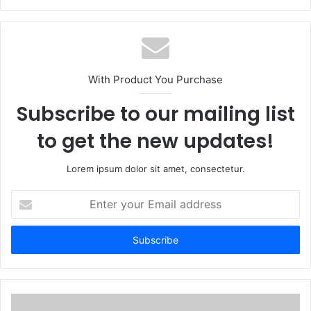
e
b
s
i
t
With Product You Purchase
e
Subscribe to our mailing list
to get the new updates!
Lorem ipsum dolor sit amet, consectetur.
E
n
t
e
r
y
o
u