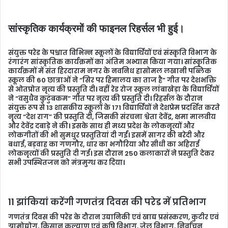
सांस्कृतिक कार्यक्रमों की फाइनल रिहर्सल भी हुई।
संयुक्त परेड के पश्चात विभिन्न स्कूलों के विद्यार्थियों एवं संस्कृति विभाग के
रंगारंग सांस्कृतिक कार्यक्रमों का अंतिम अभ्यास किया गया। सांस्कृतिक
कार्यक्रमों में संत हिरदाराम नगर के नवनिध हासोमल लखानी पब्लिक
स्कूल की 60 छात्राओं ने “सिर पर हिमालय का ताज है” गीत पर देशभक्ति
से ओतप्रोत नृत्य की प्रस्तुति दी। वहीं रेड रोज स्कूल लांबाखेड़ा के विद्यार्थियों
ने “वसुधैव कुटुंबकम” गीत पर नृत्य की प्रस्तुति दी। रिहर्सल के दौरान
संयुक्त रूप से 13 शासकीय स्कूलों के 171 विद्यार्थियों ने देशप्रेम प्रदर्शित करते
नृत्य “देश राग” की प्रस्तुति दी, जिसकी संरचना श्वेता देवेंद्र, क्षमा मालवीय
और देवेंद्र दबाड़े ने की। इसके साथ ही मध्य प्रदेश के लोकनृत्यों और
लोकगीतों की भी सुमधुर प्रस्तुतियां दी गईं। इसमें सागर की बरेदी और
बधाई, बड़वाह का गणगौर, धार का भगौरिया और सीधी का अहिराई
लोकनृत्यों की प्रस्तुति दी गई। इस दौरान 250 कलाकारों ने प्रस्तुति देकर
सभी उपस्थितजन को मंत्रमुग्ध कर दिया।
11 झांकियां करेंगी गणतंत्र दिवस की परेड में प्रतिभाग
गणतंत्र दिवस की परेड के दौरान उद्यानिकी एवं खाद्य प्रसंस्करण, कुटीर एवं
ग्रामोद्योग, किसान कल्याण एवं कृषि विभाग, जेल विभाग, निर्वाचन