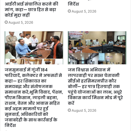
आईटीआई संचालित करने की
निर्देश
मांग, कहा— छात्र हित से बड़ा
August 5, 2026
कोई मुद्दा नहीं
August 5, 2026
जनसुनवाई में गूंजीं 184
जन विश्वास अभियान में
फरियादें, कलेक्टर ने अफसरों से
लापरवाही पर सख्त चेतावनी
कहा— हर शिकायत का
सीईओ हरसिमरनप्रीत कौर
समयबद्ध और संतोषजनक
बोलीं— हर पात्र हितग्राही तक
समाधान करे,भूमि विवाद, पेंशन,
पहुंचे योजनाओं का लाभ, अधूरे
पीएम किसान, लाड़ली बहना,
विकास कार्य मिशन मोड में पूरे
राशन, वेतन और आवास सहित
करें
कई अहम मामलों पर हुई
August 5, 2026
सुनवाई, अधिकारियों को
जवाबदेही के साथ कार्रवाई के
निर्देश