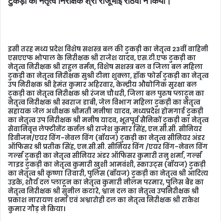
टुकड़ी का नेतृत्व निरीक्षक श्री राजूभाई राठवा ने किया।
इसी तरह मध्य प्रदेश विशेष सशस्त्र बल की टुकड़ी का नेतृत्व 23वीं वाहिनी
एसएएफ भोपाल के निरीक्षक श्री राजेश यादव, एस.टी.एफ टुकड़ी का
नेतृत्व निरीक्षक श्री राहुल वर्मन, विशेष सशस्त्र बल व जिला बल महिला
टुकड़ी का नेतृत्व निरीक्षक सुश्री टीना शुक्ला, हॉक फोर्स टुकड़ी का नेतृत्व
उप निरीक्षक श्री हेमंत कुमार अहिरवार, केन्द्रीय औद्योगिक सुरक्षा बल
टुकड़ी का नेतृत्व निरीक्षक श्री रंजन चौधरी, जिला बल पुरुष प्लाटून का
नेतृत्व निरीक्षक श्री स्वराज डाबी, जेल विभाग महिला टुकड़ी का नेतृत्व
सहायक जेल अधीक्षक श्रीमती मनीषा यादव, मध्यप्रदेश होमगार्ड टुकड़ी
का नेतृत्व उप निरीक्षक श्री मनीष यादव, भूतपूर्व सैनिकों टुकड़ी का नेतृत्व
सेवानिवृत्त लेफ्टीनेंट कर्नल श्री राजेश कुमार सिंह, एन.सी.सी. सीनियर
डिवीजन/एयर विंग-नेवल विंग (बॉयज) टुकड़ी का नेतृत्व सीनियर अंडर
ऑफिसर श्री प्रतीक सिंह, एन.सी.सी. सीनियर विंग /एयर विंग-नेवल विंग
गर्ल्स टुकड़ी का नेतृत्व सीनियर अंडर ऑफिसर कुमारी तनु शर्मा, गर्ल्स
गाइड टुकड़ी का नेतृत्व कुमारी खुशी आमवंशी, स्काउट्स (बॉयज) टुकड़ी
का नेतृत्व श्री कृष्णा तिवारी, पुलिस (बॉयज) टुकड़ी का नेतृत्व श्री आदित्य
उइके, शौर्य दल प्लाटून का नेतृत्व कुमारी नीलम परमार, पुलिस बैंड का
नेतृत्व निरीक्षक श्री सुनील कटारे, श्वान दल का नेतृत्व उपनिरीक्षक श्री
प्रकाश नारायण शर्मा एवं अश्वारोही दल का नेतृत्व निरीक्षक श्री राकेश
कुमार गौड़ ने किया।