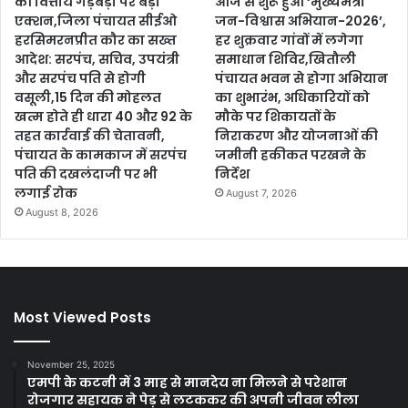
की वित्तीय गड़बड़ी पर बड़ा
आज से शुरू हुआ ‘मुख्यमंत्री
एक्शन,जिला पंचायत सीईओ
जन-विश्वास अभियान-2026’,
हरसिमरनप्रीत कौर का सख्त
हर शुक्रवार गांवों में लगेगा
आदेश: सरपंच, सचिव, उपयंत्री
समाधान शिविर,खितौली
और सरपंच पति से होगी
पंचायत भवन से होगा अभियान
वसूली,15 दिन की मोहलत
का शुभारंभ, अधिकारियों को
खत्म होते ही धारा 40 और 92 के
मौके पर शिकायतों के
तहत कार्रवाई की चेतावनी,
निराकरण और योजनाओं की
पंचायत के कामकाज में सरपंच
जमीनी हकीकत परखने के
पति की दखलंदाजी पर भी
निर्देश
लगाई रोक
August 7, 2026
August 8, 2026
Most Viewed Posts
November 25, 2025
एमपी के कटनी में 3 माह से मानदेय ना मिलने से परेशान
रोजगार सहायक ने पेड़ से लटककर की अपनी जीवन लीला