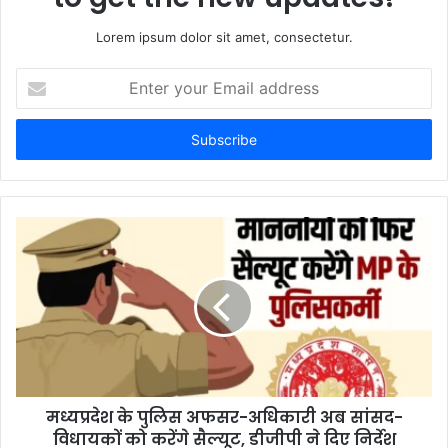
Lorem ipsum dolor sit amet, consectetur.
E
n
t
e
r
y
o
u
r
E
m
a
i
l
a
d
d
मध्यप्रदेश के पुलिस अफसर-अधिकारी अब सांसद-
r
विधायकों को करेंगे सैल्यूट, डीजीपी ने दिए निर्देश