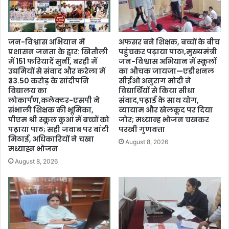
जन-विश्वास अभियान में
अफसर बने शिक्षक, बच्चों के बीच
प्रशासन जनता के द्वार: खितौली
पहुंचकर पढ़ाया पाठ!,मुख्यमंत्री
में 151 फरियादें सुनीं, बरही में
जन-विश्वास अभियान में स्कूलों
उद्यमियों से संवाद और करेला में
का औचक जायजा—एडीशनल
₹33.50 करोड़ के सांदीपनि
सीईओ अनुराग मोदी ने
विद्यालय का
विद्यार्थियों से किया सीधा
लोकार्पण,कलेक्टर-एसपी ने
संवाद,पढ़ाई के साथ योग,
संभाली शिक्षक की भूमिका,
व्यायाम और खेलकूद पर दिया
पीएम श्री स्कूल कुआं में बच्चों को
जोर; मध्यान्ह भोजन चखकर
पढ़ाया पाठ; सही जवाब पर बांटी
परखी गुणवत्ता
मिठाई, अधिकारियों ने चखा
August 8, 2026
मध्याह्न भोजन
August 8, 2026