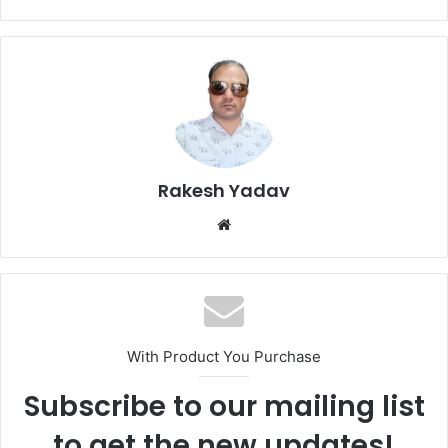
Rakesh Yadav
W
e
b
s
i
t
With Product You Purchase
e
Subscribe to our mailing list
to get the new updates!