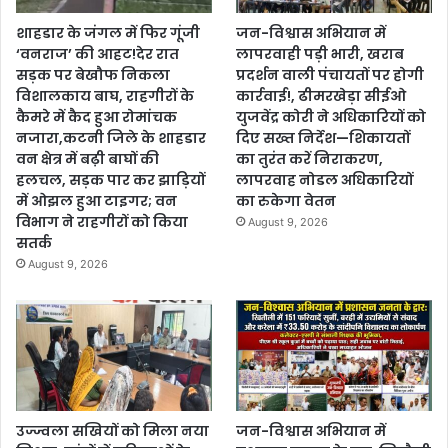
शाहडार के जंगल में फिर गूंजी
जन-विश्वास अभियान में
‘वनराज’ की आहट!देर रात
लापरवाही पड़ी भारी, खराब
सड़क पर बेखौफ निकला
प्रदर्शन वाली पंचायतों पर होगी
विशालकाय बाघ, राहगीरों के
कार्रवाई!, ढीमरखेड़ा सीईओ
कैमरे में कैद हुआ रोमांचक
युजवेंद्र कोरी ने अधिकारियों को
नजारा,कटनी जिले के शाहडार
दिए सख्त निर्देश—शिकायतों
वन क्षेत्र में बढ़ी बाघों की
का तुरंत करें निराकरण,
हलचल, सड़क पार कर झाड़ियों
लापरवाह नोडल अधिकारियों
में ओझल हुआ टाइगर; वन
का रुकेगा वेतन
विभाग ने राहगीरों को किया
August 9, 2026
सतर्क
August 9, 2026
उज्ज्वला सखियों को मिला नया
जन-विश्वास अभियान में