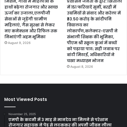
मिशन, गांवों में महिलाओं के
प्रशासन जनता के द्वार: खितौली
हाथों बढ़ेगा रोजगार और स्वच्छ
में 151 फरियादें सुनीं, बरही में
ऊर्जा का उजाला,एलपीजी
उद्यमियों से संवाद और करेला में
सेवाओं से जुड़ेंगी ग्रामीण
₹33.50 करोड़ के सांदीपनि
महिलाएं, गैस सुरक्षा से लेकर
विद्यालय का
नए कनेक्शन और रिफिल तक
लोकार्पण,कलेक्टर-एसपी ने
निभाएंगी अहम भूमिका
संभाली शिक्षक की भूमिका,
पीएम श्री स्कूल कुआं में बच्चों
August 9, 2026
को पढ़ाया पाठ; सही जवाब पर
बांटी मिठाई, अधिकारियों ने
चखा मध्याह्न भोजन
August 8, 2026
Most Viewed Posts
November 25, 2025
एमपी के कटनी में 3 माह से मानदेय ना मिलने से परेशान
रोजगार सहायक ने पेड़ से लटककर की अपनी जीवन लीला