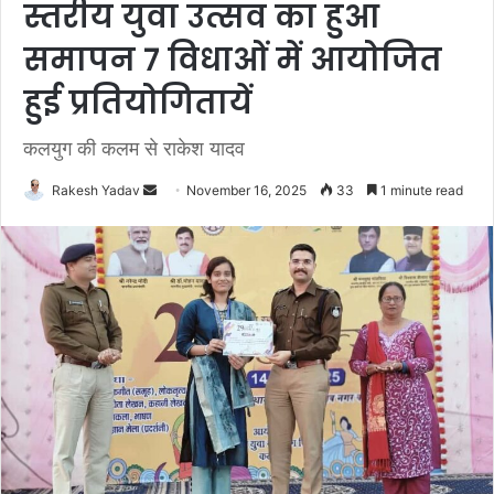
स्तरीय युवा उत्सव का हुआ
समापन 7 विधाओं में आयोजित
हुई प्रतियोगितायें
कलयुग की कलम से राकेश यादव
Rakesh Yadav
S
November 16, 2025
33
1 minute read
e
n
d
a
n
e
m
a
i
l