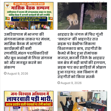
उमरियापान में भाजपा की
शाहडार के जंगल में फिर गूंजी
संगठनात्मक ताकत पर मंथन,
‘वनराज’ की आहट!देर रात
मासिक बैठक में आगामी
सड़क पर बेखौफ निकला
कार्यक्रमों की बनी
विशालकाय बाघ, राहगीरों के
रणनीति,मंडल पदाधिकारियों
कैमरे में कैद हुआ रोमांचक
और बूथ अध्यक्षों ने लिया संगठन
नजारा,कटनी जिले के शाहडार
को और मजबूत करने का
वन क्षेत्र में बढ़ी बाघों की हलचल,
संकल्प
सड़क पार कर झाड़ियों में ओझल
हुआ टाइगर; वन विभाग ने
August 9, 2026
राहगीरों को किया सतर्क
August 9, 2026