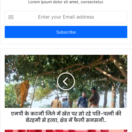
Lorem ipsum dolor sit amet, consectetur.
E
n
t
e
r
y
o
u
r
E
m
a
i
l
a
d
d
एमपी के कटनी जिले में खेत पर सो रहे पति-पत्नी की
r
बेरहमी से हत्या, क्षेत्र में फैली सनसनी..
e
s