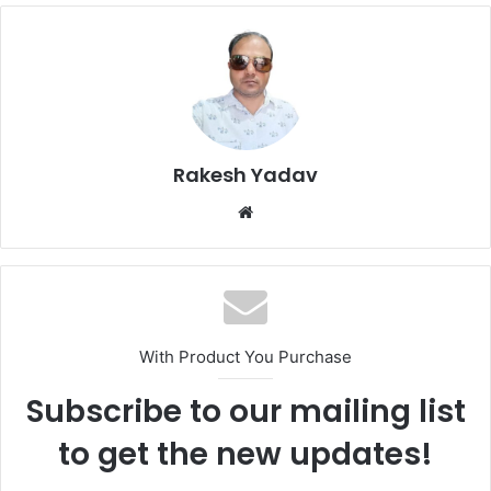
Rakesh Yadav
W
e
b
s
i
t
With Product You Purchase
e
Subscribe to our mailing list
to get the new updates!