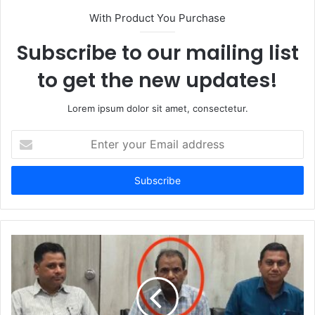
t
With Product You Purchase
e
Subscribe to our mailing list
to get the new updates!
Lorem ipsum dolor sit amet, consectetur.
E
n
t
e
r
y
o
u
r
E
m
a
i