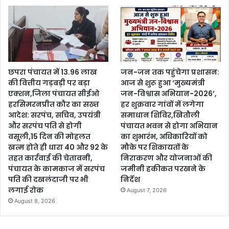
छपरा पंचायत में 13.96 लाख
जन-जन तक पहुंचेगा प्रशासन:
की वित्तीय गड़बड़ी पर बड़ा
आज से शुरू हुआ ‘मुख्यमंत्री
एक्शन,जिला पंचायत सीईओ
जन-विश्वास अभियान-2026’,
हरसिमरनप्रीत कौर का सख्त
हर शुक्रवार गांवों में लगेगा
आदेश: सरपंच, सचिव, उपयंत्री
समाधान शिविर,खितौली
और सरपंच पति से होगी
पंचायत भवन से होगा अभियान
वसूली,15 दिन की मोहलत
का शुभारंभ, अधिकारियों को
खत्म होते ही धारा 40 और 92 के
मौके पर शिकायतों के
तहत कार्रवाई की चेतावनी,
निराकरण और योजनाओं की
पंचायत के कामकाज में सरपंच
जमीनी हकीकत परखने के
पति की दखलंदाजी पर भी
निर्देश
लगाई रोक
August 7, 2026
August 8, 2026