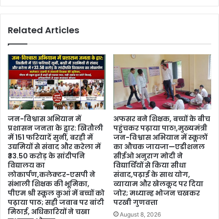
Related Articles
जन-विश्वास अभियान में
अफसर बने शिक्षक, बच्चों के बीच
प्रशासन जनता के द्वार: खितौली
पहुंचकर पढ़ाया पाठ!,मुख्यमंत्री
में 151 फरियादें सुनीं, बरही में
जन-विश्वास अभियान में स्कूलों
उद्यमियों से संवाद और करेला में
का औचक जायजा—एडीशनल
₹33.50 करोड़ के सांदीपनि
सीईओ अनुराग मोदी ने
विद्यालय का
विद्यार्थियों से किया सीधा
लोकार्पण,कलेक्टर-एसपी ने
संवाद,पढ़ाई के साथ योग,
संभाली शिक्षक की भूमिका,
व्यायाम और खेलकूद पर दिया
पीएम श्री स्कूल कुआं में बच्चों को
जोर; मध्यान्ह भोजन चखकर
पढ़ाया पाठ; सही जवाब पर बांटी
परखी गुणवत्ता
मिठाई, अधिकारियों ने चखा
August 8, 2026