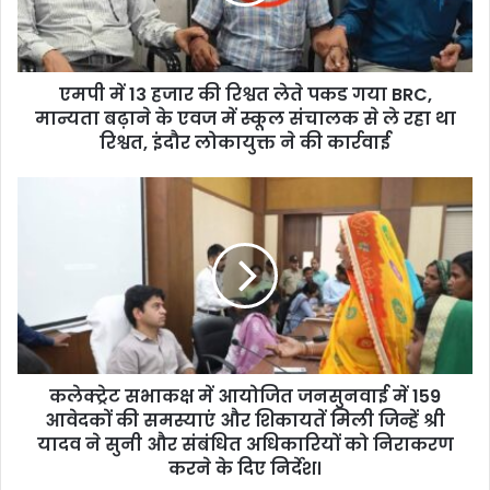
l
a
d
d
एमपी में 13 हजार की रिश्वत लेते पकड गया BRC,
r
मान्यता बढ़ाने के एवज में स्कूल संचालक से ले रहा था
e
रिश्वत, इंदौर लोकायुक्त ने की कार्रवाई
s
s
कलेक्ट्रेट सभाकक्ष में आयोजित जनसुनवाई में 159
आवेदकों की समस्याएं और शिकायतें मिली जिन्हें श्री
यादव ने सुनी और संबंधित अधिकारियों को निराकरण
करने के दिए निर्देश।