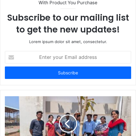
With Product You Purchase
e
Subscribe to our mailing list
to get the new updates!
Lorem ipsum dolor sit amet, consectetur.
E
n
t
e
r
y
o
u
r
E
m
a
i