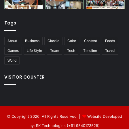
Tags
About
Business
Classic
Color
Content
Foods
Games
Life Style
Team
Tech
Timeline
Travel
World
VISITOR COUNTER
© Copyright 2026, All Rights Reserved |
Website Developed
by: RK Technologies (+91 9540173525)