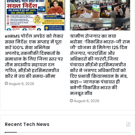
eHRMS पोर्टल अपडेट को लेकर
ग्रामीण रोजगार का नया
सख्त निर्देश: एक सप्ताह में पूरा
भरोसा: ‘विकसित भारत-जी राम
करें 100% सेवा अभिलेख
जी’ योजना से मिलेगा 125 दिन
अपलोड,तकनीकी दिक्कतों के
रोजगार, पारदर्शिता और
समाधान के लिए जिला स्तर पर
अधिकारों की गारंटी,जिला
तीन सदस्यीय सहायता दल
पंचायत सीईओ हरसिमरनप्रीत
गठित, सीईओ हरसिमरनप्रीत
कौर ने जनपद अधिकारियों को
कौर ने तय की समय-सीमा
दिए प्रभावी क्रियान्वयन के मंत्र,
कहा— जागरूक पंचायत ही
August 6, 2026
बनेगी विकसित भारत की
मजबूत नींव
August 6, 2026
Recent Tech News