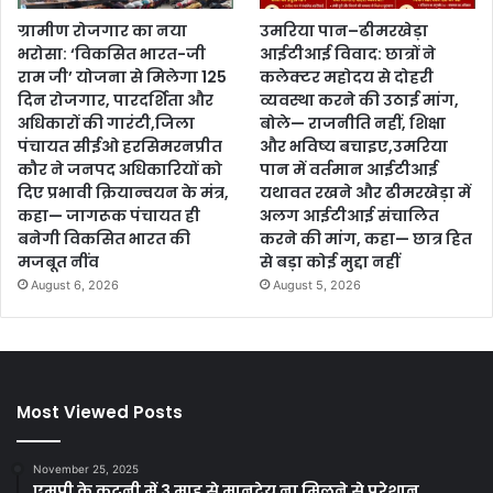
ग्रामीण रोजगार का नया
उमरिया पान–ढीमरखेड़ा
भरोसा: ‘विकसित भारत-जी
आईटीआई विवाद: छात्रों ने
राम जी’ योजना से मिलेगा 125
कलेक्टर महोदय से दोहरी
दिन रोजगार, पारदर्शिता और
व्यवस्था करने की उठाई मांग,
अधिकारों की गारंटी,जिला
बोले— राजनीति नहीं, शिक्षा
पंचायत सीईओ हरसिमरनप्रीत
और भविष्य बचाइए,उमरिया
कौर ने जनपद अधिकारियों को
पान में वर्तमान आईटीआई
दिए प्रभावी क्रियान्वयन के मंत्र,
यथावत रखने और ढीमरखेड़ा में
कहा— जागरूक पंचायत ही
अलग आईटीआई संचालित
बनेगी विकसित भारत की
करने की मांग, कहा— छात्र हित
मजबूत नींव
से बड़ा कोई मुद्दा नहीं
August 6, 2026
August 5, 2026
Most Viewed Posts
November 25, 2025
एमपी के कटनी में 3 माह से मानदेय ना मिलने से परेशान