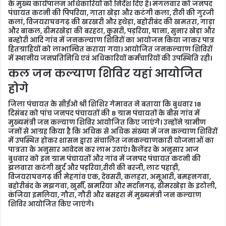
l
के मुख्य कार्यपालन अधिकारियों को निर्देश दिए हैं। मंगलवार को जनपद
पंचायत कटनी की पिपरिया, गाता खेड़ा और कटंगी कला, रीठी की गुरजी
कलां, विजयराघवगढ़ की खरखरी और हथेड़ा, बहोरीबंद की खमतरा, गाड़ा
और बाकल, ढीमरखेड़ा की बरहटा, कुसरी, पड़रिया, घाना, सुनार खेड़ा और
बम्होरी आदि गांव में जनकल्याण शिविरों का आयोजन किया जाकर पात्र
हितग्राहियों को लाभान्वित कराया गया। आयोजित जनकल्याण शिविरों
में स्थानीय जनप्रतिनिधि एवं अधिकारियों कर्मचारियों की उपस्थिति रही।
कल जन कल्याण शिविर यहां आयोजित
होगे
जिला पंचायत के सीईओ श्री शिशिर गेमावत ने बताया कि बुधवार 18
दिसंबर को पांच जनपद पंचायतों की 8 ग्राम पंचायतों के बीस गांव में
मुख्यमंत्री जन कल्याण शिविर आयोजित किए जाएंगे। उन्होंने ग्रामीण
जनों से आग्रह किया है कि अधिक से अधिक संख्या में जन कल्याण शिविरों
में उपस्थित होकर शासन द्वारा संचालित जनकल्याणकारी योजनाओं का
पात्रता के अनुसार आवेदन कर लाभ उठाएं। कैलेंडर के अनुसार आज
बुधवार को इन ग्राम पंचायतों और गांव में जनपद पंचायत कटनी की
झलवारा कटंगी खुर्द और पड़रिया,रीठी की बरजी, लाट पहाड़ी,
विजयराघवगढ़ की मेहगांव एक, देवसरी, कलहरा, अमूआरी, बमहनगवा,
बहोरीबंद के मझगवा, खुर्सी, खमरिया और मर्दानगढ़, ढीमरखेड़ा के इटोली,
कंजिया इमलिया, गौरा, गौरी और बसहरा में मुख्यमंत्री जन कल्याण
शिविर आयोजित किए जाएंगे।