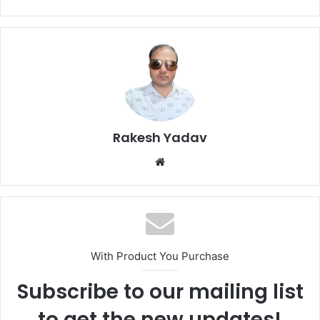
Rakesh Yadav
W
e
b
s
i
t
With Product You Purchase
e
Subscribe to our mailing list
to get the new updates!