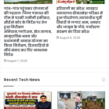
गांव-गांव पहुंचकर योजनाओं
हरियाली का संदेश: व्यवहार
की पड़ताल: जिला पंचायत की
न्यायालय ढीमरखेड़ा परिसर में
टीम ने परखी जमीनी हकीकत,
हुआ पौधरोपण,न्यायाधीश पूर्वी
सीईओ कौर के निर्देश पर तेज
तिवारी ने लगाए आम, अमरूद
हुआ निरीक्षण
और जामुन के पौधे, पर्यावरण
अभियान,प्लांटेशन, खेत तालाब,
संरक्षण का दिया संदेश
सामुदायिक भवन और
August 6, 2026
प्रधानमंत्री आवास योजना का
किया निरीक्षण, हितग्राहियों से
सीधे संवाद कर दिए आवश्यक
निर्देश
August 7, 2026
Recent Tech News