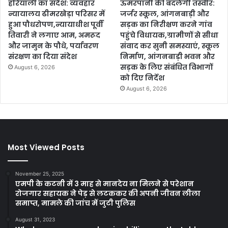
हरियाली का संदेश: व्यवहार
ऊमरपानी की बदलेगी तस्वीर:
न्यायालय ढीमरखेड़ा परिसर में
जर्जर स्कूल, आंगनबाड़ी और
हुआ पौधरोपण,न्यायाधीश पूर्वी
सड़क का निरीक्षण करने गांव
तिवारी ने लगाए आम, अमरूद
पहुंचे विधायक,ग्रामीणों से सीधा
और जामुन के पौधे, पर्यावरण
संवाद कर सुनी समस्याएं, स्कूल
संरक्षण का दिया संदेश
निर्माण, आंगनबाड़ी भवन और
सड़क के लिए संबंधित विभागों
August 6, 2026
को दिए निर्देश
August 6, 2026
Most Viewed Posts
November 25, 2025
एमपी के कटनी में 3 माह से मानदेय ना मिलने से परेशान
रोजगार सहायक ने पेड़ से लटककर की अपनी जीवन लीला
समाप्त, मामले की जांच में जुटी पुलिस
August 31, 2023