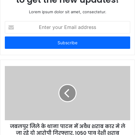
Lorem ipsum dolor sit amet, consectetur.
E
n
t
e
r
y
o
u
r
E
m
a
i
l
a
d
d
जबलपुर जिले के थाना पाटन में अवैध शराब कार मे ले
r
जा रहे दो आरोपी गिरफ्तार, 1050 पाव देशी शराब