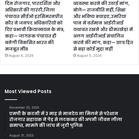
दिन रोजगार, पारदर्शिता और
व्यवस्था करने की उठाई मांग,
अधिकारों की गारंटी,जिला
बोले— राजनीति नहीं, शिक्षा
पंचायत सीईओ हरसिमरनप्रीत
और भविष्य बचाइए,उमरिया
कौर ने जनपद अधिकारियों को
पान में वर्तमान आईटीआई
दिए प्रभावी क्रियान्वयन के मंत्र,
यथावत रखने और ढीमरखेड़ा में
कहा— जागरूक पंचायत ही
अलग आईटीआई संचालित
बनेगी विकसित भारत की
करने की मांग, कहा— छात्र हित
मजबूत नींव
से बड़ा कोई मुद्दा नहीं
August 6, 2026
August 5, 2026
Most Viewed Posts
November 25, 2025
एमपी के कटनी में 3 माह से मानदेय ना मिलने से परेशान
रोजगार सहायक ने पेड़ से लटककर की अपनी जीवन लीला
समाप्त, मामले की जांच में जुटी पुलिस
August 31, 2023