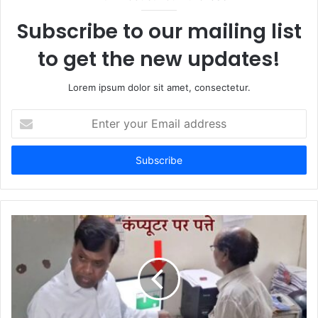
e
Subscribe to our mailing list
to get the new updates!
Lorem ipsum dolor sit amet, consectetur.
E
n
t
e
r
y
o
u
r
E
m
a
i
l