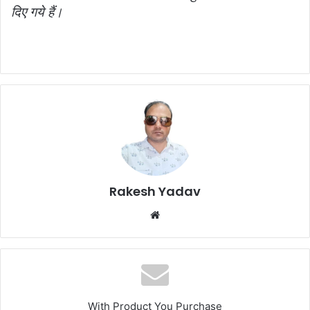
दिए गये हैं।
Rakesh Yadav
W
e
b
s
i
t
With Product You Purchase