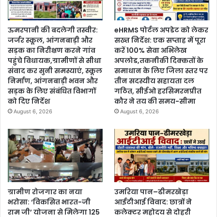
ऊमरपानी की बदलेगी तस्वीर:
eHRMS पोर्टल अपडेट को लेकर
जर्जर स्कूल, आंगनबाड़ी और
सख्त निर्देश: एक सप्ताह में पूरा
सड़क का निरीक्षण करने गांव
करें 100% सेवा अभिलेख
पहुंचे विधायक,ग्रामीणों से सीधा
अपलोड,तकनीकी दिक्कतों के
संवाद कर सुनी समस्याएं, स्कूल
समाधान के लिए जिला स्तर पर
निर्माण, आंगनबाड़ी भवन और
तीन सदस्यीय सहायता दल
सड़क के लिए संबंधित विभागों
गठित, सीईओ हरसिमरनप्रीत
को दिए निर्देश
कौर ने तय की समय-सीमा
August 6, 2026
August 6, 2026
ग्रामीण रोजगार का नया
उमरिया पान–ढीमरखेड़ा
भरोसा: ‘विकसित भारत-जी
आईटीआई विवाद: छात्रों ने
राम जी’ योजना से मिलेगा 125
कलेक्टर महोदय से दोहरी