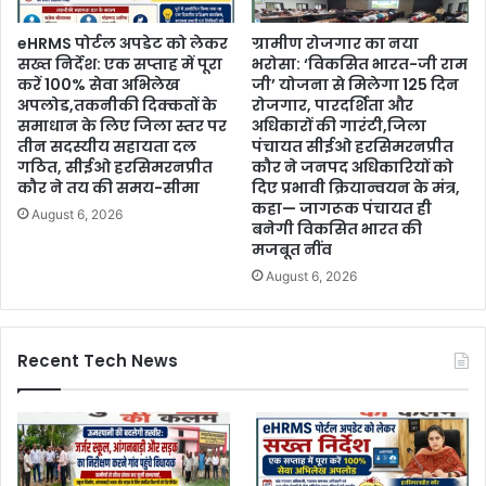
eHRMS पोर्टल अपडेट को लेकर
ग्रामीण रोजगार का नया
सख्त निर्देश: एक सप्ताह में पूरा
भरोसा: ‘विकसित भारत-जी राम
करें 100% सेवा अभिलेख
जी’ योजना से मिलेगा 125 दिन
अपलोड,तकनीकी दिक्कतों के
रोजगार, पारदर्शिता और
समाधान के लिए जिला स्तर पर
अधिकारों की गारंटी,जिला
तीन सदस्यीय सहायता दल
पंचायत सीईओ हरसिमरनप्रीत
गठित, सीईओ हरसिमरनप्रीत
कौर ने जनपद अधिकारियों को
कौर ने तय की समय-सीमा
दिए प्रभावी क्रियान्वयन के मंत्र,
कहा— जागरूक पंचायत ही
August 6, 2026
बनेगी विकसित भारत की
मजबूत नींव
August 6, 2026
Recent Tech News