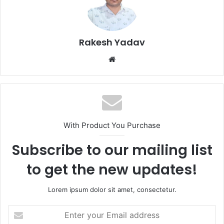
Rakesh Yadav
W
e
b
s
i
t
With Product You Purchase
e
Subscribe to our mailing list
to get the new updates!
Lorem ipsum dolor sit amet, consectetur.
E
n