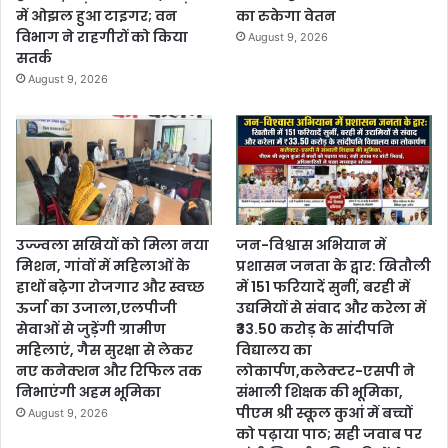
में ओझल हुआ टाइगर; वन
का रुकेगा वेतन
विभाग ने राहगीरों को किया
August 9, 2026
सतर्क
August 9, 2026
उज्ज्वला सखियों को मिला नया
जन-विश्वास अभियान में
मिशन, गांवों में महिलाओं के
प्रशासन जनता के द्वार: खितौली
हाथों बढ़ेगा रोजगार और स्वच्छ
में 151 फरियादें सुनीं, बरही में
ऊर्जा का उजाला,एलपीजी
उद्यमियों से संवाद और करेला में
सेवाओं से जुड़ेंगी ग्रामीण
₹33.50 करोड़ के सांदीपनि
महिलाएं, गैस सुरक्षा से लेकर
विद्यालय का
नए कनेक्शन और रिफिल तक
लोकार्पण,कलेक्टर-एसपी ने
निभाएंगी अहम भूमिका
संभाली शिक्षक की भूमिका,
पीएम श्री स्कूल कुआं में बच्चों
August 9, 2026
को पढ़ाया पाठ; सही जवाब पर