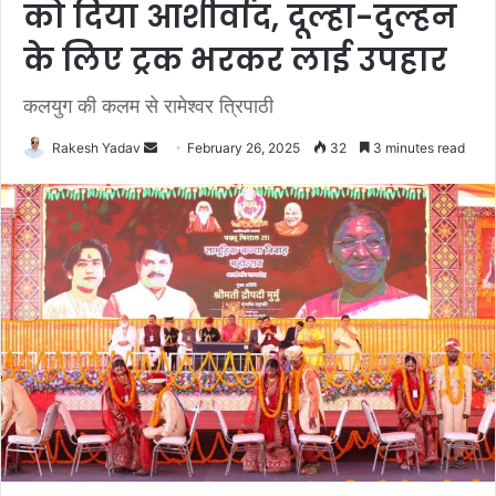
को दिया आशीर्वाद, दूल्हा-दुल्हन
के लिए ट्रक भरकर लाई उपहार
कलयुग की कलम से रामेश्वर त्रिपाठी
Rakesh Yadav
S
February 26, 2025
32
3 minutes read
e
n
d
a
n
e
m
a
i
l