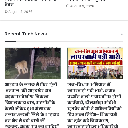
वेतन
August 9, 2026
August 9, 2026
Recent Tech News
शाहडार के जंगल में फिर गूंजी
जन-विश्वास अभियान में
‘वनराज’ की आहट!देर रात
लापरवाही पड़ी भारी, खराब
सड़क पर बेखौफ निकला
प्रदर्शन वाली पंचायतों पर होगी
विशालकाय बाघ, राहगीरों के
कार्रवाई!, ढीमरखेड़ा सीईओ
कैमरे में कैद हुआ रोमांचक
युजवेंद्र कोरी ने अधिकारियों को
नजारा,कटनी जिले के शाहडार
दिए सख्त निर्देश—शिकायतों
वन क्षेत्र में बढ़ी बाघों की
का तुरंत करें निराकरण,
हलचल, सड़क पार कर झाड़ियों
लापरवाह नोडल अधिकारियों