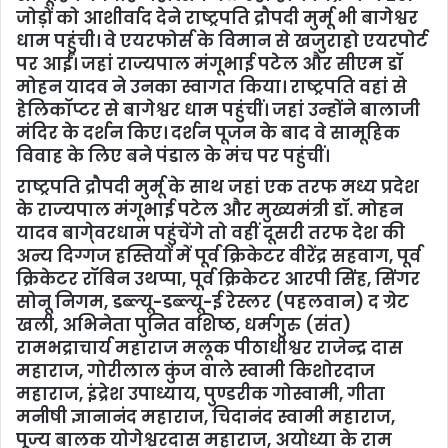
जोड़ों को आशीर्वाद देने राष्ट्रपति द्रौपदी मुर्मू भी बागेश्वर
धाम पहुंची। वे एयरफोर्स के विमान से खजुराहो एयरपोर्ट
पर आईं। जहां राज्यपाल मंगूभाई पटेल और सीएम डॉ
मोहन यादव ने उनका स्वागत किया। राष्ट्रपति वहां से
हेलिकॉप्टर से बागेश्वर धाम पहुंचीं। जहां उन्होंने बालाजी
मंदिर के दर्शन किए। दर्शन पूजन के बाद वे सामूहिक
विवाह के लिए बने पंडाल के मंच पर पहुंचीं।
राष्ट्रपति द्रौपदी मुर्मू के साथ जहां एक तरफ मध्य प्रदेश
के राज्यपाल मंगूभाई पटेल और मुख्यमंत्री डॉ. मोहन
यादव बागे्वरधाम पहुंचेंगे तो वहीं दूसरी तरफ देश की
अन्य दिग्गज हस्तियों में पूर्व क्रिकेटर वीरेंद्र सहवाग, पूर्व
क्रिकेटर रॉबिन उथप्पा, पूर्व क्रिकेटर आरपी सिंह, सिंगर
सोनू निगम, डब्ल्यू-डब्ल्यू-ई रेस्लर (पहलवान) द ग्रेट
खली, अभिनेता पुनित वशिष्ठ, धर्मगुरु (संत)
रामभद्राचार्य महाराज मलूक पीठाधीश्वर राजेन्द्र दास
महाराज, गोरीलाल कुंज वाले स्वामी किशोरदाज
महाराज, इंद्रेश उपाध्याय, पुण्डरीक गोस्वामी, गीता
मनीषी ज्ञानानंद महाराज, चिदानंद स्वामी महाराज,
पूज्य बालक योगेश्वरदास महाराज, अयोध्या के राम