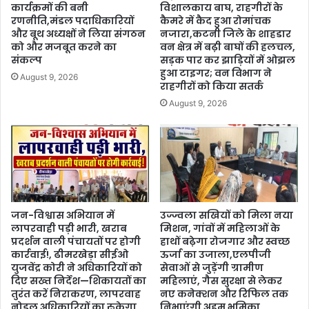
कार्यक्रमों की बनी
विशालकाय बाघ, राहगीरों के
रणनीति,मंडल पदाधिकारियों
कैमरे में कैद हुआ रोमांचक
और बूथ अध्यक्षों ने लिया संगठन
नजारा,कटनी जिले के शाहडार
को और मजबूत करने का
वन क्षेत्र में बढ़ी बाघों की हलचल,
संकल्प
सड़क पार कर झाड़ियों में ओझल
हुआ टाइगर; वन विभाग ने
August 9, 2026
राहगीरों को किया सतर्क
August 9, 2026
जन-विश्वास अभियान में
उज्ज्वला सखियों को मिला नया
लापरवाही पड़ी भारी, खराब
मिशन, गांवों में महिलाओं के
प्रदर्शन वाली पंचायतों पर होगी
हाथों बढ़ेगा रोजगार और स्वच्छ
कार्रवाई!, ढीमरखेड़ा सीईओ
ऊर्जा का उजाला,एलपीजी
युजवेंद्र कोरी ने अधिकारियों को
सेवाओं से जुड़ेंगी ग्रामीण
दिए सख्त निर्देश—शिकायतों का
महिलाएं, गैस सुरक्षा से लेकर
तुरंत करें निराकरण, लापरवाह
नए कनेक्शन और रिफिल तक
नोडल अधिकारियों का रुकेगा
निभाएंगी अहम भूमिका