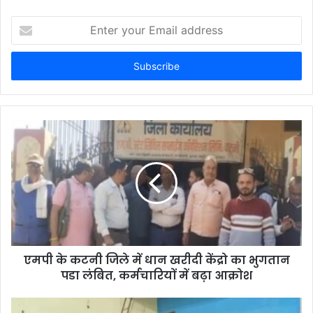
E
n
t
e
r
y
o
u
r
E
m
a
i
l
a
d
d
एमपी के कटनी जिले में धान खरीदी केंद्रो का भुगतान
r
पडा लंबित, कर्मचारियों में बढ़ा आक्रोश
e
s