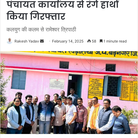
पंचायत कार्यालय से रंगे हाथों
किया गिरफ्तार
कलयुग की कलम से रामेश्वर त्रिपाठी
Rakesh Yadav
S
February 14, 2025
58
1 minute read
e
n
d
a
n
e
m
a
i
l