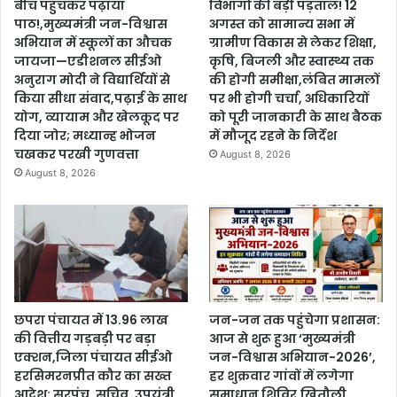
बीच पहुंचकर पढ़ाया
विभागों की बड़ी पड़ताल! 12
पाठ!,मुख्यमंत्री जन-विश्वास
अगस्त को सामान्य सभा में
अभियान में स्कूलों का औचक
ग्रामीण विकास से लेकर शिक्षा,
जायजा—एडीशनल सीईओ
कृषि, बिजली और स्वास्थ्य तक
अनुराग मोदी ने विद्यार्थियों से
की होगी समीक्षा,लंबित मामलों
किया सीधा संवाद,पढ़ाई के साथ
पर भी होगी चर्चा, अधिकारियों
योग, व्यायाम और खेलकूद पर
को पूरी जानकारी के साथ बैठक
दिया जोर; मध्यान्ह भोजन
में मौजूद रहने के निर्देश
चखकर परखी गुणवत्ता
August 8, 2026
August 8, 2026
छपरा पंचायत में 13.96 लाख
जन-जन तक पहुंचेगा प्रशासन:
की वित्तीय गड़बड़ी पर बड़ा
आज से शुरू हुआ ‘मुख्यमंत्री
एक्शन,जिला पंचायत सीईओ
जन-विश्वास अभियान-2026’,
हरसिमरनप्रीत कौर का सख्त
हर शुक्रवार गांवों में लगेगा
आदेश: सरपंच, सचिव, उपयंत्री
समाधान शिविर,खितौली