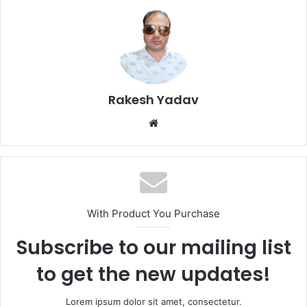
Rakesh Yadav
W
e
b
s
i
t
With Product You Purchase
e
Subscribe to our mailing list
to get the new updates!
Lorem ipsum dolor sit amet, consectetur.