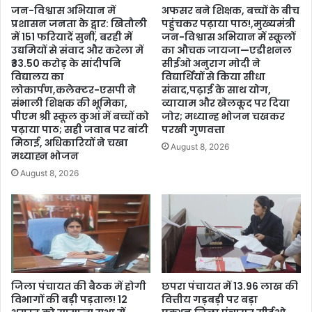
जन-विश्वास अभियान में
अफसर बने शिक्षक, बच्चों के बीच
प्रशासन जनता के द्वार: खितौली
पहुंचकर पढ़ाया पाठ!,मुख्यमंत्री
में 151 फरियादें सुनीं, बरही में
जन-विश्वास अभियान में स्कूलों
उद्यमियों से संवाद और करेला में
का औचक जायजा—एडीशनल
₹33.50 करोड़ के सांदीपनि
सीईओ अनुराग मोदी ने
विद्यालय का
विद्यार्थियों से किया सीधा
लोकार्पण,कलेक्टर-एसपी ने
संवाद,पढ़ाई के साथ योग,
संभाली शिक्षक की भूमिका,
व्यायाम और खेलकूद पर दिया
पीएम श्री स्कूल कुआं में बच्चों को
जोर; मध्यान्ह भोजन चखकर
पढ़ाया पाठ; सही जवाब पर बांटी
परखी गुणवत्ता
मिठाई, अधिकारियों ने चखा
August 8, 2026
मध्याह्न भोजन
August 8, 2026
जिला पंचायत की बैठक में होगी
छपरा पंचायत में 13.96 लाख की
विभागों की बड़ी पड़ताल! 12
वित्तीय गड़बड़ी पर बड़ा