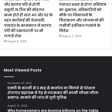
और सरपंच पति से होगी
पंचायत भवन से होगा अभियान
वसूली,15 दिन की मोहलत
का शुभारंभ, अधिकारियों को
खत्म होते ही धारा 40 और 92 के
मौके पर शिकायतों के
तहत कार्रवाई की चेतावनी,
निराकरण और योजनाओं की
पंचायत के कामकाज में सरपंच
जमीनी हकीकत परखने के
पति की दखलंदाजी पर भी
निर्देश
लगाई रोक
August 7, 2026
August 8, 2026
Most Viewed Posts
November 25, 2025
एमपी के कटनी में 3 माह से मानदेय ना मिलने से परेशान
रोजगार सहायक ने पेड़ से लटककर की अपनी जीवन लीला
समाप्त, मामले की जांच में जुटी पुलिस
August 31, 2023
Why homeowners are leaving billions on the table