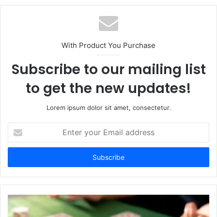
b
s
i
t
With Product You Purchase
e
Subscribe to our mailing list
to get the new updates!
Lorem ipsum dolor sit amet, consectetur.
E
n
t
e
r
y
o
u
r