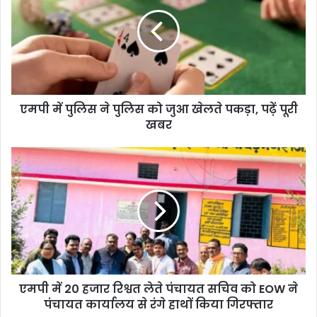
E
m
a
i
l
a
d
d
एमपी में पुलिस ने पुलिस को जुआ खेलते पकड़ा, पढ़ें पूरी
r
खबर
e
s
s
एमपी में 20 हजार रिश्वत लेते पंचायत सचिव को EOW ने
पंचायत कार्यालय से रंगे हाथों किया गिरफ्तार