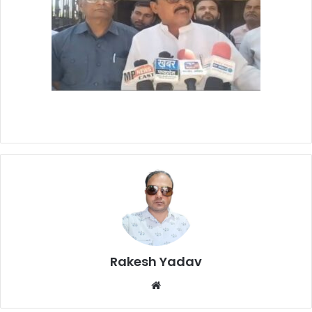
Rakesh Yadav
W
e