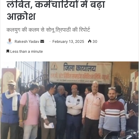
लंबित, कर्मचारियों में बढ़ा
आक्रोश
कलयुग की कलम से सोनू त्रिपाठी की रिपोर्ट
Rakesh Yadav
S
February 13, 2025
30
e
Less than a minute
n
d
a
n
e
m
a
i
l