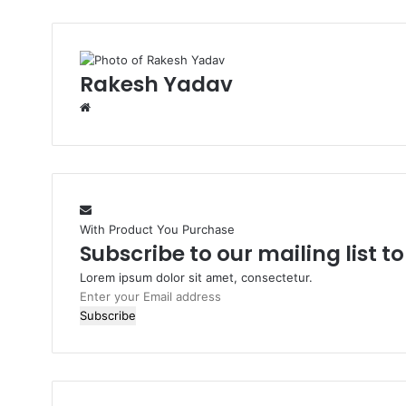
Rakesh Yadav
W
e
b
s
i
t
e
With Product You Purchase
Subscribe to our mailing list t
Lorem ipsum dolor sit amet, consectetur.
E
n
t
e
r
y