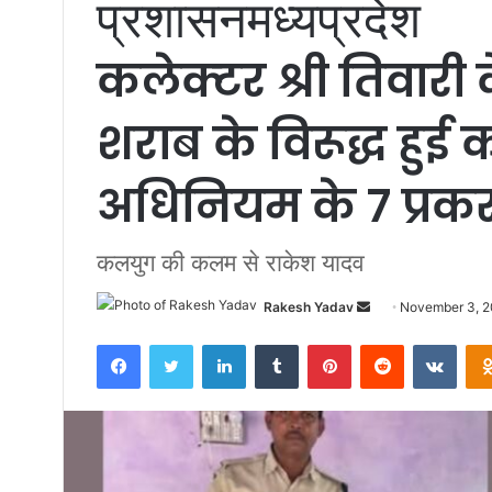
प्रशासन
मध्यप्रदेश
कलेक्‍टर श्री तिवारी 
शराब के विरूद्ध हुई
अधिनियम के 7 प्रकर
कलयुग की कलम से राकेश यादव
Rakesh Yadav
S
November 3, 
e
Facebook
Twitter
LinkedIn
Tumblr
Pinterest
Reddit
VKontakte
n
d
a
n
e
m