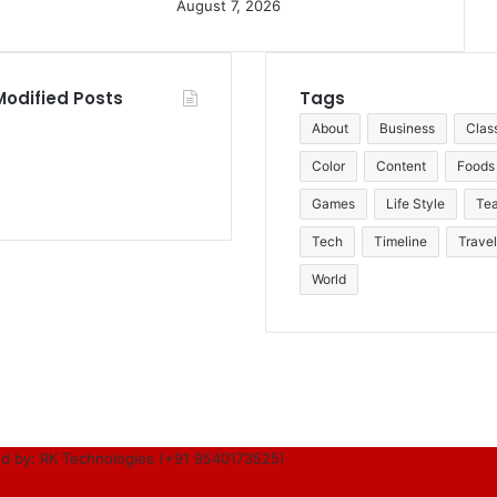
August 7, 2026
Modified Posts
Tags
About
Business
Clas
Color
Content
Foods
Games
Life Style
Te
Tech
Timeline
Travel
World
d by: RK Technologies (+91 9540173525)