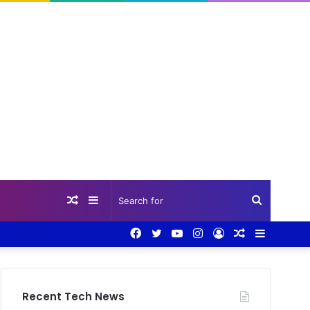
Random
Sidebar
Search
Facebook
Twitter
YouTube
Instagram
Log
Random
Sidebar
Article
for
In
Article
Recent Tech News