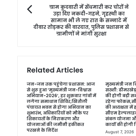
o
ग्राम कुदवारी में सेंधमारी कर चोरों ने
u
उड़ा दिए नकदी-गहने, गृहस्थी का
r
सामान भी ले गए रात के सन्नाटे में
E
दीवार तोड़कर की वारदात, पुलिस प्रशासन से
m
ग्रामीणों ने मांगी सुरक्षा
a
i
l
a
d
d
Related Articles
r
e
जन-जन तक पहुंचेगा प्रशासन: आज
मुख्यमंत्री जन 
s
से शुरू हुआ ‘मुख्यमंत्री जन-विश्वास
सख्ती: ढीमरखेड
s
अभियान-2026’, हर शुक्रवार गांवों में
की होगी बड़ी सम
लगेगा समाधान शिविर,खितौली
रहेगा फोकस,सीई
पंचायत भवन से होगा अभियान का
की अध्यक्षता मे
शुभारंभ, अधिकारियों को मौके पर
सीएम हेल्पला
शिकायतों के निराकरण और
संबल योजना औ
योजनाओं की जमीनी हकीकत
कार्यों की होगी 
परखने के निर्देश
August 7, 2026