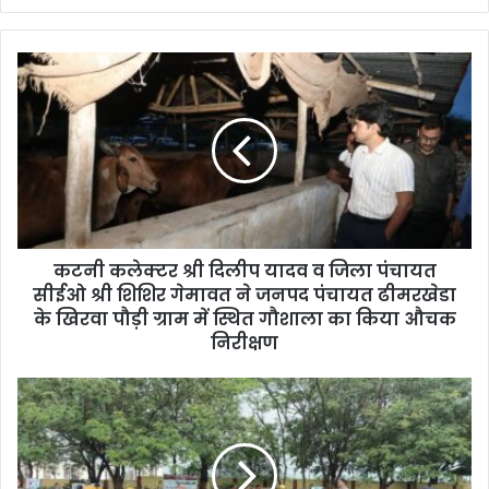
y
o
u
r
E
m
a
i
l
a
d
d
कटनी कलेक्‍टर श्री दिलीप यादव व जिला पंचायत
r
सीईओ श्री शिशिर गेमावत ने जनपद पंचायत ढीमरखेडा
e
के खिरवा पौड़ी ग्राम में स्थित गौशाला का किया औचक
s
निरीक्षण
s