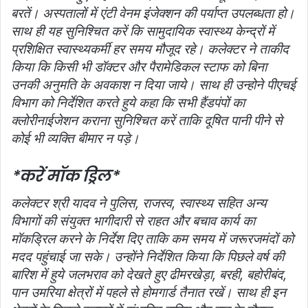
बरतें। अस्‍पतालों में एंटी वेनम इंजेक्‍शन की पर्याप्‍त उपलब्‍धता हो।
साथ ही यह सुनिश्चित करें कि सामुदायिक स्‍वास्‍थ्‍य केन्द्रों में
प्रशिक्षित स्‍वास्‍थ्‍यकर्मी हर समय मौजूद रहे। कलेक्‍टर ने ताकीद
किया कि किसी भी डॉक्‍टर और पैरामेडिकल स्‍टाफ को बिना
उनकी अनुमति के अवकाश न दिया जाये। साथ ही उन्‍होने पीएचई
विभाग को निर्देशित करते हुये कहा कि सभी हैंडपंपों का
क्‍लोरीनाईजेशन कराना सुनिश्चित करें ताकि दूषित पानी पीने से
कोई भी व्यक्ति बीमार न पड़े।
*करें मॉक ड्रिल*
कलेक्‍टर श्री यादव ने पुलिस, राजस्‍व, स्‍वास्‍थ्‍य सहित अन्‍य
विभागों की संयुक्‍त भागीदारी से राहत और बचाव कार्य का
मॉकड्रिल करने के निर्देश दिए ताकि कम समय में जरूरजमंदों को
मदद पहुंचाई जा सके। उन्‍होंने निर्देशित किया कि पिछले वर्ष की
बारिश में हुये जलभराव को देखते हुए ढीमरखेड़ा, बरही, बहोरीबंद,
पान उमरिया क्षेत्रों में पहले से होमगार्ड तैनात रखें। साथ ही इन