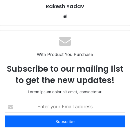
Rakesh Yadav
W
e
b
s
i
t
With Product You Purchase
e
Subscribe to our mailing list
to get the new updates!
Lorem ipsum dolor sit amet, consectetur.
E
n
t
e
r