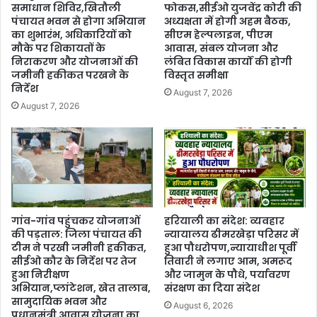
समाधान शिविर,खितौली
फोकस,सीईओ युजवेंद्र कोरी की
पंचायत भवन से होगा अभियान
अध्यक्षता में होगी अहम बैठक,
का शुभारंभ, अधिकारियों को
सीएम हेल्पलाइन, पीएम
मौके पर शिकायतों के
आवास, संबल योजना और
निराकरण और योजनाओं की
लंबित विकास कार्यों की होगी
जमीनी हकीकत परखने के
विस्तृत समीक्षा
निर्देश
August 7, 2026
August 7, 2026
गांव-गांव पहुंचकर योजनाओं
हरियाली का संदेश: व्यवहार
की पड़ताल: जिला पंचायत की
न्यायालय ढीमरखेड़ा परिसर में
टीम ने परखी जमीनी हकीकत,
हुआ पौधरोपण,न्यायाधीश पूर्वी
सीईओ कौर के निर्देश पर तेज
तिवारी ने लगाए आम, अमरूद
हुआ निरीक्षण
और जामुन के पौधे, पर्यावरण
अभियान,प्लांटेशन, खेत तालाब,
संरक्षण का दिया संदेश
सामुदायिक भवन और
August 6, 2026
प्रधानमंत्री आवास योजना का