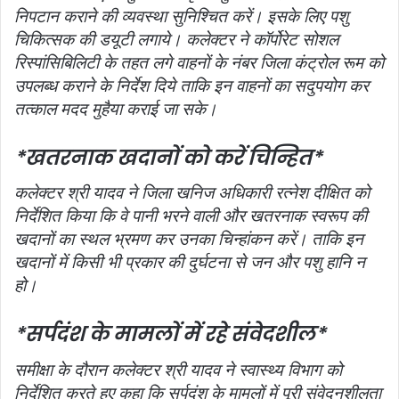
निपटान कराने की व्‍यवस्‍था सुनिश्चित करें। इसके लिए पशु
चिकित्‍सक की डयूटी लगाये। कलेक्‍टर ने कॉर्पोरेट सोशल
रिस्‍पांसिबिलिटी के तहत लगे वाहनों के नंबर जिला कंट्रोल रूम को
उपलब्‍ध कराने के निर्देश दिये ताकि इन वाहनों का सदुपयोग कर
तत्‍काल मदद मुहैया कराई जा सके।
*खतरनाक खदानों को करें चिन्हित*
कलेक्‍टर श्री यादव ने जिला खनिज अधिकारी रत्‍नेश दीक्षित को
निर्देशित किया कि वे पानी भरने वाली और खतरनाक स्‍वरूप की
खदानों का स्‍थल भ्रमण कर उनका चिन्‍हांकन करें। ताकि इन
खदानों में किसी भी प्रकार की दुर्घटना से जन और पशु हानि न
हो।
*सर्पदंश के मामलों में रहे संवेदशील*
समीक्षा के दौरान कलेक्‍टर श्री यादव ने स्‍वास्‍थ्‍य विभाग को
निर्देशित करते हुए कहा कि सर्पदंश के मामलों में पूरी संवेदनशीलता