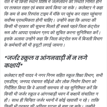
रात में भी किसी स्‍थान विशेष में जलप्‍लावन की स्थिति निर्मित होने
पर तत्‍काल राहत एवं बचाव कार्य किया जा सके। कलेक्‍टर ने कहा
कि कम से कम रिस्‍पांस टाइम में मौके पर पहुंच कर राहत पहुंचाना
सर्वोच्‍च प्राथमिकता होनी चाहिए। उन्‍होंने कहा कि आपदा की
किसी भी प्रकार की सूचना मिलते हीं सबसे पहले जिला कंट्रोल
रूम और आपदा प्रबंधन ग्रुप को सूचित करना सुनिश्चित करें।
इसके अलावा उन्‍होंने कहा कि जिला कंट्रोल रूम में बिजली विभाग
के कर्मचारी की भी ड्यूटी लगाई जायगा।
*जर्जर स्कूल व आंगनबाड़ी में न लगे
कक्षायें*
कलेक्‍टर श्री यादव ने नगर निगम सहित स्‍कूल शिक्षा विभाग, सभी
एसडीएम, जनपद पंचायत सीईओ और लोक निर्माण विभाग को
निर्देशित किया कि वे आपसी समन्‍वय से यह सुनिश्चित करें क‍ि
किसी भी जर्जर स्‍कूल व आंगनबाड़ी भवन में कक्षायें संचालित न
हों। साथ ही चिन्हित जर्जर भवनों में कोई रहवासी न रहे। ताकि
किसी भी प्रकार की अप्रिय घटना से बचा जा सके। उन्‍होंने