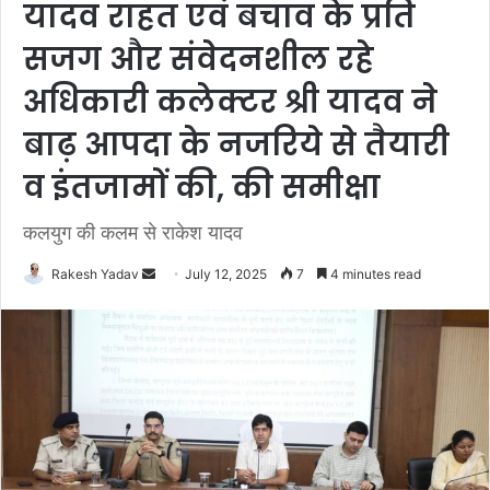
यादव राहत एवं बचाव के प्रति
सजग और संवेदनशील रहे
अधिकारी कलेक्‍टर श्री यादव ने
बाढ़ आपदा के नजरिये से तैयारी
व इंतजामों की, की समीक्षा
कलयुग की कलम से राकेश यादव
Rakesh Yadav
S
July 12, 2025
7
4 minutes read
e
n
d
a
n
e
m
a