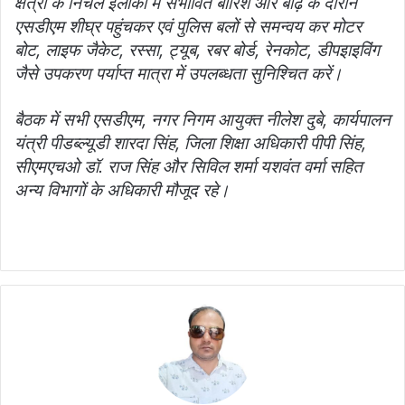
क्षेत्रों के निचले इलाकों में संभावित बारिश और बाढ़ के दौरान
एसडीएम शीघ्र पहुंचकर एवं पुलिस बलों से समन्‍वय कर मोटर
बोट, लाइफ जैकेट, रस्सा, ट्यूब, रबर बोर्ड, रेनकोट, डीपइाइविंग
जैसे उपकरण पर्याप्‍त मात्रा में उपलब्‍धता सुनिश्चित करें।
बैठक में सभी एसडीएम, नगर निगम आयुक्‍त नीलेश दुबे, कार्यपालन
यंत्री पीडब्‍ल्यूडी शारदा सिंह, जिला शिक्षा अधिकारी पीपी सिंह,
सीएमएचओ डॉ. राज सिंह और सिविल शर्मा यशवंत वर्मा सहित
अन्‍य विभागों के अधिकारी मौजूद रहे।