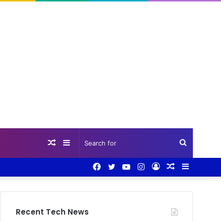
Random
Sidebar
Search
Facebook
Twitter
YouTube
Instagram
Log
Random
Sidebar
Article
for
In
Article
Recent Tech News