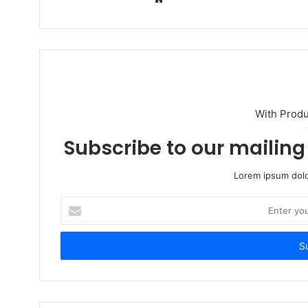
e
b
s
i
t
e
With Prod
Subscribe to our mailing 
Lorem ipsum dolo
E
n
t
e
r
y
o
u