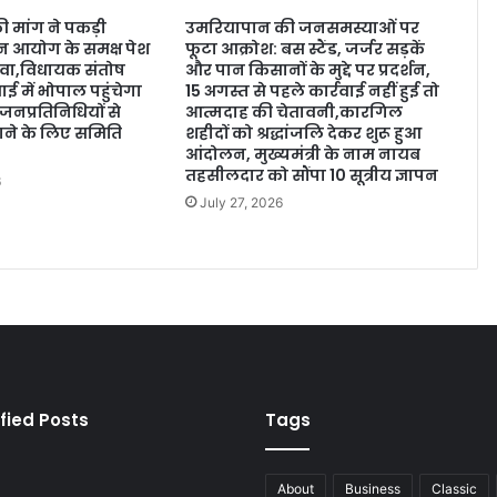
 मांग ने पकड़ी
उमरियापान की जनसमस्याओं पर
ठन आयोग के समक्ष पेश
फूटा आक्रोश: बस स्टैंड, जर्जर सड़कें
ावा,विधायक संतोष
और पान किसानों के मुद्दे पर प्रदर्शन,
ई में भोपाल पहुंचेगा
15 अगस्त से पहले कार्रवाई नहीं हुई तो
जनप्रतिनिधियों से
आत्मदाह की चेतावनी,कारगिल
टाने के लिए समिति
शहीदों को श्रद्धांजलि देकर शुरू हुआ
आंदोलन, मुख्यमंत्री के नाम नायब
तहसीलदार को सौंपा 10 सूत्रीय ज्ञापन
6
July 27, 2026
fied Posts
Tags
About
Business
Classic