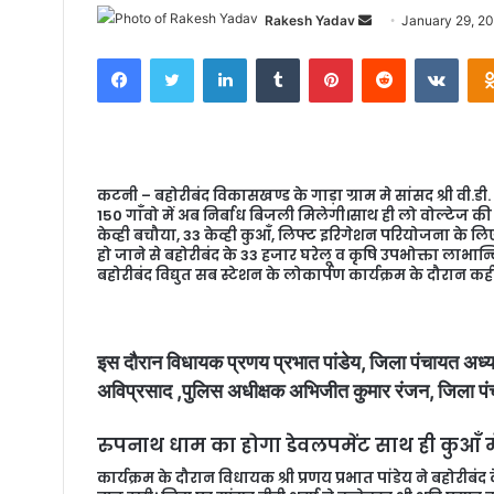
Rakesh Yadav
S
January 29, 2
e
Facebook
Twitter
LinkedIn
Tumblr
Pinterest
Reddit
VKontakte
n
d
a
n
e
कटनी – बहोरीबंद विकासखण्ड के गाड़ा ग्राम मे सांसद श्री वी.डी. शर्म
m
150 गाँवो में अब निर्बाध बिजली मिलेगी।साथ ही लो वोल्टेज की 
a
केव्ही बचौया, 33 केव्ही कुआँ, लिफ्ट इरिगेशन परियोजना के लिए भ
हो जाने से बहोरीबंद के 33 हजार घरेलू व कृषि उपभोक्ता लाभान्वित ह
i
बहोरीबंद विद्युत सब स्टेशन के लोकार्पण कार्यक्रम के दौरान कह
l
इस दौरान विधायक प्रणय प्रभात पांडेय, जिला पंचायत अध्यक
अविप्रसाद ,पुलिस अधीक्षक अभिजीत कुमार रंजन, जिला प
रुपनाथ धाम का होगा डेवलपमेंट साथ ही कुआँ 
कार्यक्रम के दौरान विधायक श्री प्रणय प्रभात पांडेय ने बहोरीब