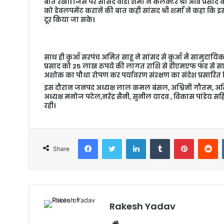
बात रखी। जिस पर सांसद वीडी शर्मा ने कलेक्टर श्री अवि प्रसाद 
को डेवलपमेंट करानें की बात कही सांसद श्री शर्मा ने कहा कि इस
दूर किया जा सके।
साथ ही कुआँ सरपंच अमित साहू ने सांसद से कुआँ मैं सामुदायिक भ
प्रसाद को 25 लाख रुपये की लागत राशि से डीएमएफ फंड से सा
अशोक का पौधा रोपण कर पर्यावरण संरक्षण का संदेश प्रसारित
इस दौरान जनपद अध्यक्ष लाल कमल बंसल, अश्विनी गौतम, अखिल
अध्यक्ष मनोज पटेल,नरेंद्र सैनी, सुनील यादव , विकास पांडेय स
रही।
Facebook
Twitter
LinkedIn
Tumblr
Pinterest
Reddit
Share
Rakesh Yadav
W