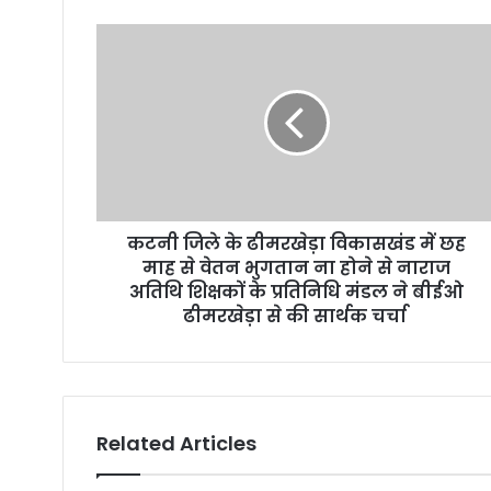
r
E
m
a
i
l
a
d
d
r
कटनी जिले के ढीमरखेड़ा विकासखंड में छह
e
माह से वेतन भुगतान ना होने से नाराज
s
अतिथि शिक्षकों के प्रतिनिधि मंडल ने बीईओ
s
ढीमरखेड़ा से की सार्थक चर्चा
Related Articles