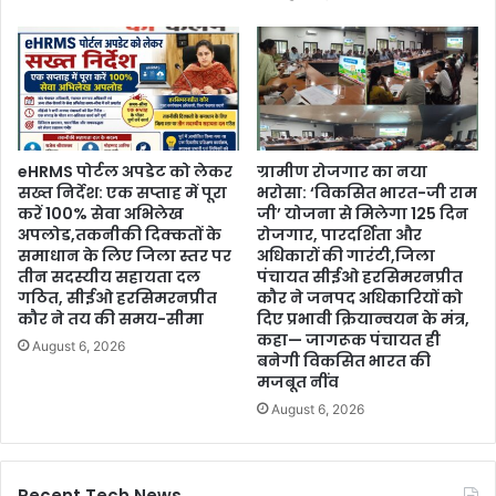
eHRMS पोर्टल अपडेट को लेकर
ग्रामीण रोजगार का नया
सख्त निर्देश: एक सप्ताह में पूरा
भरोसा: ‘विकसित भारत-जी राम
करें 100% सेवा अभिलेख
जी’ योजना से मिलेगा 125 दिन
अपलोड,तकनीकी दिक्कतों के
रोजगार, पारदर्शिता और
समाधान के लिए जिला स्तर पर
अधिकारों की गारंटी,जिला
तीन सदस्यीय सहायता दल
पंचायत सीईओ हरसिमरनप्रीत
गठित, सीईओ हरसिमरनप्रीत
कौर ने जनपद अधिकारियों को
कौर ने तय की समय-सीमा
दिए प्रभावी क्रियान्वयन के मंत्र,
कहा— जागरूक पंचायत ही
August 6, 2026
बनेगी विकसित भारत की
मजबूत नींव
August 6, 2026
Recent Tech News