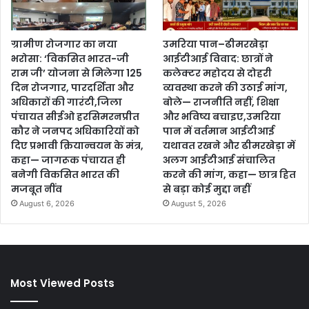
ग्रामीण रोजगार का नया
उमरिया पान–ढीमरखेड़ा
भरोसा: ‘विकसित भारत-जी
आईटीआई विवाद: छात्रों ने
राम जी’ योजना से मिलेगा 125
कलेक्टर महोदय से दोहरी
दिन रोजगार, पारदर्शिता और
व्यवस्था करने की उठाई मांग,
अधिकारों की गारंटी,जिला
बोले— राजनीति नहीं, शिक्षा
पंचायत सीईओ हरसिमरनप्रीत
और भविष्य बचाइए,उमरिया
कौर ने जनपद अधिकारियों को
पान में वर्तमान आईटीआई
दिए प्रभावी क्रियान्वयन के मंत्र,
यथावत रखने और ढीमरखेड़ा में
कहा— जागरूक पंचायत ही
अलग आईटीआई संचालित
बनेगी विकसित भारत की
करने की मांग, कहा— छात्र हित
मजबूत नींव
से बड़ा कोई मुद्दा नहीं
August 6, 2026
August 5, 2026
Most Viewed Posts