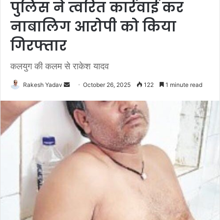
पुलिस ने त्वरित कार्रवाई कर
नाबालिग आरोपी को किया
गिरफ्तार
कलयुग की कलम से राकेश यादव
Rakesh Yadav
S
October 26, 2025
122
1 minute read
e
n
d
a
n
e
m
a
i
l