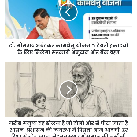
m
a
i
l
a
d
d
डॉ. भीमराव अंबेडकर कामधेनु योजना": डेयरी इकाइयों
r
के लिए मिलेगा सरकारी अनुदान और बैंक ऋण
e
s
s
गरीब मनुष्य वह ढोलक है जो दोनों ओर से पीटा जाता है
शासन-प्रशासन की व्यवस्था में पिसता आम आदमी, हर
दिशा से चोट खाता मेहनतकश वर्ग समाज की जमीनी