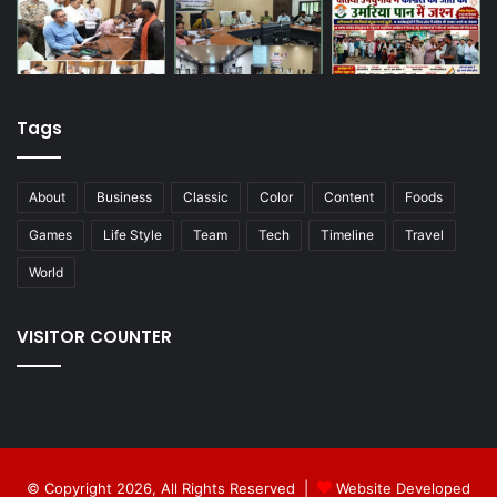
Tags
About
Business
Classic
Color
Content
Foods
Games
Life Style
Team
Tech
Timeline
Travel
World
VISITOR COUNTER
© Copyright 2026, All Rights Reserved |
Website Developed