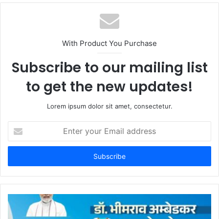
b
s
i
t
With Product You Purchase
e
Subscribe to our mailing list
to get the new updates!
Lorem ipsum dolor sit amet, consectetur.
E
n
t
e
r
y
o
u
r
E