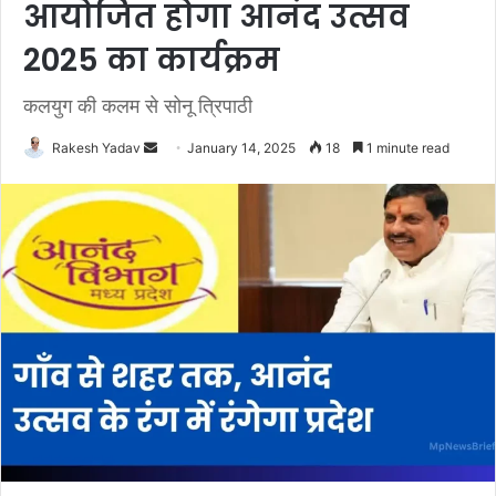
आयोजित होगा आनंद उत्सव
2025 का कार्यक्रम
कलयुग की कलम से सोनू त्रिपाठी
Rakesh Yadav
S
January 14, 2025
18
1 minute read
e
n
d
a
n
e
m
a
i
l