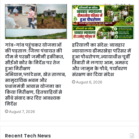
गांव-गांव पहुंचकर योजनाओं
हरियाली का संदेश: व्यवहार
की पड़ताल: जिला पंचायत की
न्यायालय ढीमरखेड़ा परिसर में
टीम ने परखी जमीनी हकीकत,
हुआ पौधरोपण,न्यायाधीश पूर्वी
सीईओ कौर के निर्देश पर तेज
तिवारी ने लगाए आम, अमरूद
हुआ निरीक्षण
और जामुन के पौधे, पर्यावरण
अभियान,प्लांटेशन, खेत तालाब,
संरक्षण का दिया संदेश
सामुदायिक भवन और
August 6, 2026
प्रधानमंत्री आवास योजना का
किया निरीक्षण, हितग्राहियों से
सीधे संवाद कर दिए आवश्यक
निर्देश
August 7, 2026
Recent Tech News