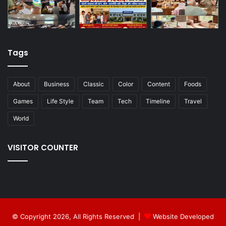
Tags
About
Business
Classic
Color
Content
Foods
Games
Life Style
Team
Tech
Timeline
Travel
World
VISITOR COUNTER
© Copyright 2026, All Rights Reserved |
Website Developed