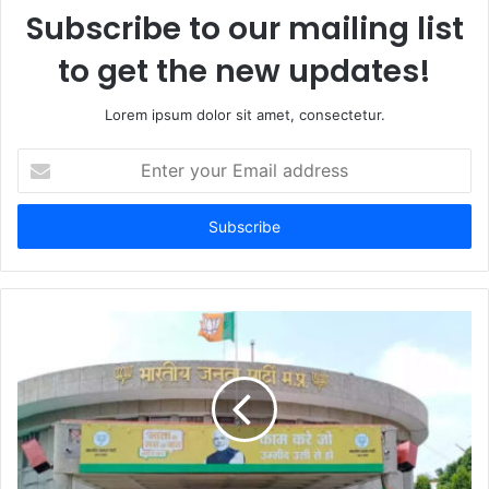
Subscribe to our mailing list
to get the new updates!
Lorem ipsum dolor sit amet, consectetur.
E
n
t
e
r
y
o
u
r
E
m
a
i
l
a