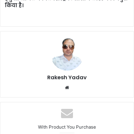
किया है।
Rakesh Yadav
W
e
b
s
i
t
With Product You Purchase
e