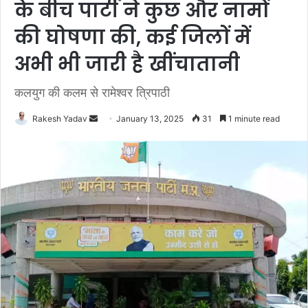
के बीच पार्टी ने कुछ और नामों
की घोषणा की, कई जिलों में
अभी भी जारी है खींचातानी
कलयुग की कलम से रामेश्वर त्रिपाठी
Rakesh Yadav
S
January 13, 2025
31
1 minute read
e
n
d
a
n
e
m
a
i
l