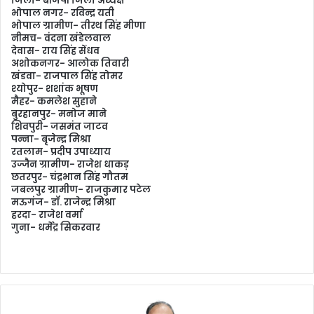
जिला- बीजेपी जिला अध्यक्ष
भोपाल नगर- रविन्द्र यती
भोपाल ग्रामीण- तीरथ सिंह मीणा
नीमच- वंदना खंडेलवाल
देवास- राय सिंह सेंधव
अशोकनगर- आलोक तिवारी
खंडवा- राजपाल सिंह तोमर
श्योपुर- शशांक भूषण
मैहर- कमलेश सुहाने
बुरहानपुर- मनोज माने
शिवपुरी- जसमंत जाटव
पन्ना- बृजेन्द्र मिश्रा
रतलाम- प्रदीप उपाध्याय
उज्जैन ग्रामीण- राजेश धाकड़
छतरपुर- चंद्रभान सिंह गौतम
जबलपुर ग्रामीण- राजकुमार पटेल
मऊगंज- डॉ. राजेन्द्र मिश्रा
हरदा- राजेश वर्मा
गुना- धर्मेंद्र सिकरवार