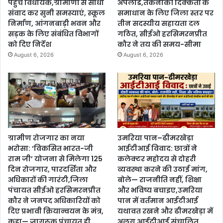
पहुंचे विधायक,ग्रामीणों से सीधा
अपलोड,तकनीकी दिक्कतों के
संवाद कर सुनी समस्याएं, स्कूल
समाधान के लिए जिला स्तर पर
निर्माण, आंगनबाड़ी भवन और
तीन सदस्यीय सहायता दल
सड़क के लिए संबंधित विभागों
गठित, सीईओ हरसिमरनप्रीत
को दिए निर्देश
कौर ने तय की समय-सीमा
August 6, 2026
August 6, 2026
ग्रामीण रोजगार का नया
उमरिया पान–ढीमरखेड़ा
भरोसा: ‘विकसित भारत-जी
आईटीआई विवाद: छात्रों ने
राम जी’ योजना से मिलेगा 125
कलेक्टर महोदय से दोहरी
दिन रोजगार, पारदर्शिता और
व्यवस्था करने की उठाई मांग,
अधिकारों की गारंटी,जिला
बोले— राजनीति नहीं, शिक्षा
पंचायत सीईओ हरसिमरनप्रीत
और भविष्य बचाइए,उमरिया
कौर ने जनपद अधिकारियों को
पान में वर्तमान आईटीआई
दिए प्रभावी क्रियान्वयन के मंत्र,
यथावत रखने और ढीमरखेड़ा में
कहा— जागरूक पंचायत ही
अलग आईटीआई संचालित