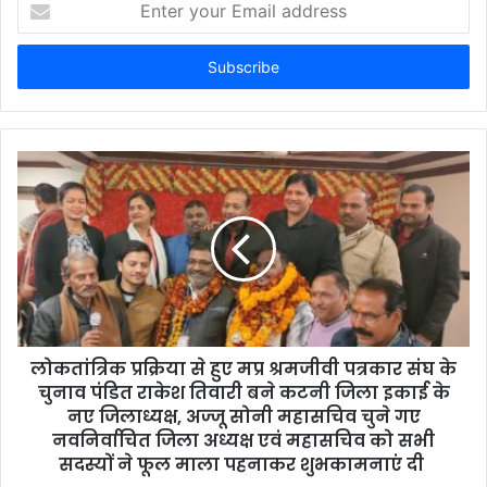
E
n
t
e
r
y
o
u
r
E
m
a
i
l
a
d
d
लोकतांत्रिक प्रक्रिया से हुए मप्र श्रमजीवी पत्रकार संघ के
r
चुनाव पंडित राकेश तिवारी बने कटनी जिला इकाई के
e
नए जिलाध्यक्ष, अज्जू सोनी महासचिव चुने गए
s
नवनिर्वाचित जिला अध्यक्ष एवं महासचिव को सभी
s
सदस्यों ने फूल माला पहनाकर शुभकामनाएं दी