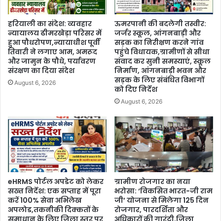
हरियाली का संदेश: व्यवहार
ऊमरपानी की बदलेगी तस्वीर:
न्यायालय ढीमरखेड़ा परिसर में
जर्जर स्कूल, आंगनबाड़ी और
हुआ पौधरोपण,न्यायाधीश पूर्वी
सड़क का निरीक्षण करने गांव
तिवारी ने लगाए आम, अमरूद
पहुंचे विधायक,ग्रामीणों से सीधा
और जामुन के पौधे, पर्यावरण
संवाद कर सुनी समस्याएं, स्कूल
संरक्षण का दिया संदेश
निर्माण, आंगनबाड़ी भवन और
सड़क के लिए संबंधित विभागों
August 6, 2026
को दिए निर्देश
August 6, 2026
eHRMS पोर्टल अपडेट को लेकर
ग्रामीण रोजगार का नया
सख्त निर्देश: एक सप्ताह में पूरा
भरोसा: ‘विकसित भारत-जी राम
करें 100% सेवा अभिलेख
जी’ योजना से मिलेगा 125 दिन
अपलोड,तकनीकी दिक्कतों के
रोजगार, पारदर्शिता और
समाधान के लिए जिला स्तर पर
अधिकारों की गारंटी,जिला