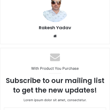
Rakesh Yadav
W
e
b
s
i
t
With Product You Purchase
e
Subscribe to our mailing list
to get the new updates!
Lorem ipsum dolor sit amet, consectetur.