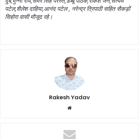
दुबे,मुन्ना राय,समर सिंह परस्ते,डब्बू पाठक,राकेश जैन,सत्यम
पटेल,शैलेश दाहिया,आनंद पटेल , नरेन्द्र त्रिपाठी सहित सैकड़ों
सिहोरा वासी मौजूद रहे।
Rakesh Yadav
W
e
b
s
i