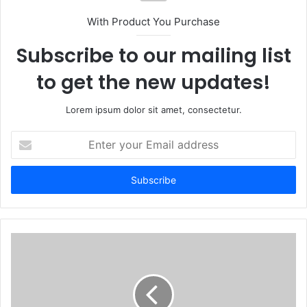
t
With Product You Purchase
e
Subscribe to our mailing list
to get the new updates!
Lorem ipsum dolor sit amet, consectetur.
E
n
t
e
r
y
o
u
r
E
m
a