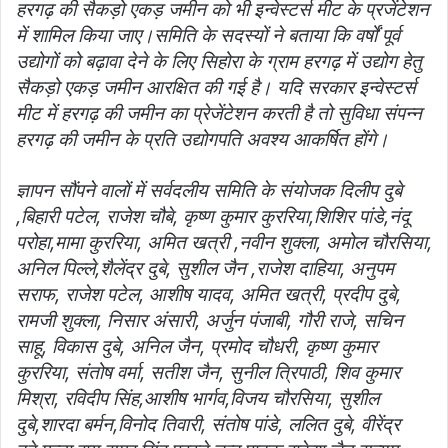
हरगढ़ की सैकड़ो एकड़ जमीन को भी इन्वेस्टर्स मीट के प्रजेंटेशन
में शामिल किया जाए।समिति के सदस्यों ने बताया कि वर्षों पूर्व
उद्योगों को बढ़ावा देने के लिए सिहोरा के ग्राम हरगढ़ में उद्योग हेतु
सैकड़ो एकड़ जमीन आरक्षित की गई है। यदि सरकार इन्वेस्टर्स
मीट में हरगढ़ की जमीन का प्रेजेंटेशन करती है तो सुविधा संपन्न
हरगढ़ की जमीन के प्रति उद्योगपति अवश्य आकर्षित होंगे।
ज्ञापन सौंपने वालों में सर्वदलीय समिति के संयोजक दिलीप दुबे
,बिहारी पटेल, राजेश चौबे, कृष्ण कुमार कुररिया,शिशिर पांडे,नंदू
परोहा,मामा कुररिया, अमित खत्री ,नवीन शुक्ला, अमोल चौरसिया,
अनिल पिल्ले,शैलेंद्र दुबे, सुशील जैन ,राजेश दाहिया, अनुपम
सराफ, राजेश पटेल, आशीष यादव, अमित खत्री, प्रदीप दुबे,
रामजी शुक्ला, निसार अंसारी, अर्जुन पंजाबी, गौरी राजे, सचिन
साहू, विकास दुबे, अनिल जैन, प्रमोद चौधरी, कृष्ण कुमार
कुररिया, संतोष वर्मा, सतीश जैन, सुनील त्रिपाठी, शिव कुमार
मिश्रा, रविदीप सिंह,आशीष भार्गव,विजय चौरसिया, सुशील
दुबे,शारदा बर्मन,विनोद तिवारी, संतोष पांडे, ललित दुबे, वीरेंद्र