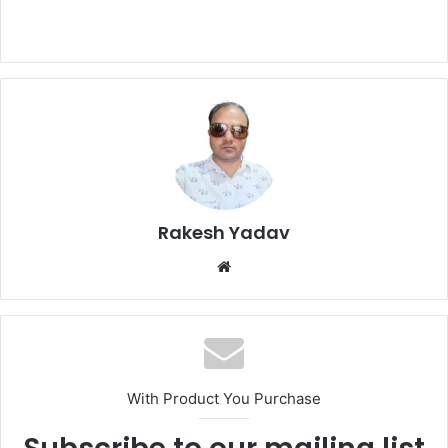
Rakesh Yadav
W
e
b
s
i
t
With Product You Purchase
e