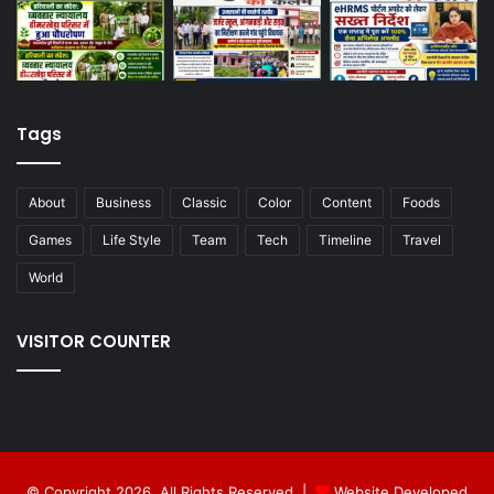
Tags
About
Business
Classic
Color
Content
Foods
Games
Life Style
Team
Tech
Timeline
Travel
World
VISITOR COUNTER
© Copyright 2026, All Rights Reserved |
Website Developed