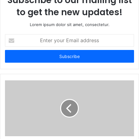
Subscribe to our mailing list
to get the new updates!
Lorem ipsum dolor sit amet, consectetur.
E
n
t
e
r
y
o
u
r
E
m
a
i
l
a
d